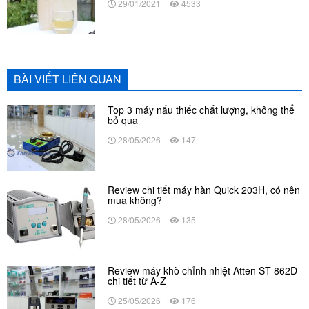
29/01/2021
4533
BÀI VIẾT LIÊN QUAN
Top 3 máy nấu thiếc chất lượng, không thể
bỏ qua
28/05/2026
147
Review chi tiết máy hàn Quick 203H, có nên
mua không?
28/05/2026
135
Review máy khò chỉnh nhiệt Atten ST-862D
chi tiết từ A-Z
25/05/2026
176