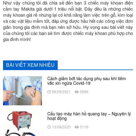
Như vậy chúng tôi đã chia sẻ đến bạn 3 chiếc máy khoan điện
cầm tay Makita giá dưới 1 triệu nổi bật. Đây đều là những chiếc
máy khoan giá rẻ nhưng lại có khả năng làm việc trên gỗ, kim loại
và các vật liệu mềm tốt, đáp ứng được hầu hết các công việc đơn
giản trong gia đình mà bạn nên sở hữu. Hy vọng sau bài viết này
của chúng tôi các bạn sẽ tìm được chiếc máy khoan phù hợp cho
gia đình mình!
BÀI VIẾT XEM NHIỀU
Cách giảm bớt tác dụng phụ sau khi tiêm
vắc xin ngừa Covid-19
09/09/2021
5689
Cấu tạo máy hàn hồ quang tay – Nguyên lý
hoạt động
13/08/2020
5118