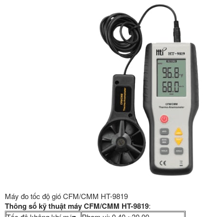
Máy đo tốc độ gió CFM/CMM HT-9819
Thông số kỹ thuật máy CFM/CMM HT-9819
:
Tốc độ không khí m/s
Phạm vi: 0.40 ~30.00