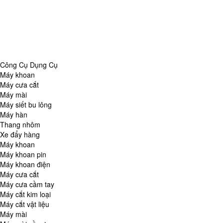
Danh Mục
Công Cụ Dụng Cụ
Chăm Sóc Nhà Cửa
Thiết Bị Đo Lường
Thiết Bị Quan Sát
Tin Tức Tổng Hợp
Công Cụ Dụng Cụ
Máy khoan
Máy cưa cắt
Máy mài
Máy siết bu lông
Máy hàn
Thang nhôm
Xe đẩy hàng
Máy khoan
Máy khoan pin
Máy khoan điện
Máy cưa cắt
Máy cưa cầm tay
Máy cắt kim loại
Máy cắt vật liệu
Máy mài