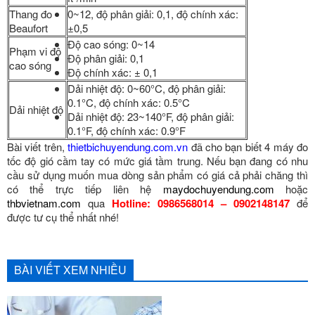
Thang đo
0~12, độ phân giải: 0,1, độ chính xác:
Beaufort
±0,5
Độ cao sóng: 0~14
Phạm vi độ
Độ phân giải: 0,1
cao sóng
Độ chính xác: ± 0,1
Dải nhiệt độ: 0~60°C, độ phân giải:
0.1°C, độ chính xác: 0.5°C
Dải nhiệt độ
Dải nhiệt độ: 23~140°F, độ phân giải:
0.1°F, độ chính xác: 0.9°F
Bài viết trên,
thietbichuyendung.com.vn
đã cho bạn biết 4 máy đo
tốc độ gió cầm tay có mức giá tầm trung. Nếu bạn đang có nhu
cầu sử dụng muốn mua dòng sản phẩm có giá cả phải chăng thì
có thể trực tiếp liên hệ
maydochuyendung.com
hoặc
thbvietnam.com
qua
Hotline: 0986568014 – 0902148147
để
được tư cụ thể nhất nhé!
BÀI VIẾT XEM NHIỀU