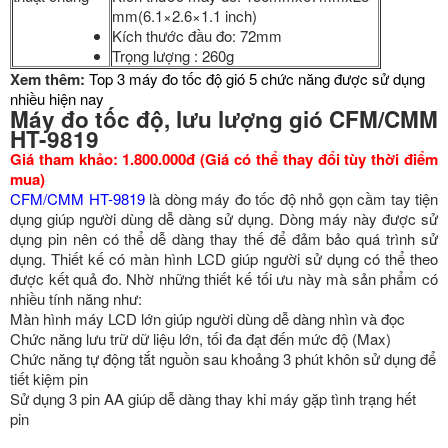
mm(6.1×2.6×1.1 inch)
Kích thước đầu đo: 72mm
Trọng lượng : 260g
Xem thêm:
Top 3 máy đo tốc độ gió 5 chức năng được sử dụng
nhiều hiện nay
Máy đo tốc độ, lưu lượng gió CFM/CMM
HT-9819
Giá tham khảo: 1.800.000đ (Giá có thể thay đổi tùy thời điểm
mua)
CFM/CMM HT-9819
là dòng máy đo tốc độ nhỏ gọn cầm tay tiện
dụng giúp người dùng dễ dàng sử dụng. Dòng máy này được sử
dụng pin nên có thể dễ dàng thay thế để đảm bảo quá trình sử
dụng. Thiết kế có màn hình LCD giúp người sử dụng có thể theo
được kết quả đo. Nhờ những thiết kế tối ưu này mà sản phẩm có
nhiều tính năng như:
Màn hình máy LCD lớn giúp người dùng dễ dàng nhìn và đọc
Chức năng lưu trữ dữ liệu lớn, tối đa đạt đến mức độ (Max)
Chức năng tự động tắt nguồn sau khoảng 3 phút khôn sử dụng để
tiết kiệm pin
Sử dụng 3 pin AA giúp dễ dàng thay khi máy gặp tình trạng hết
pin