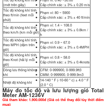
(mét trên giây)
Cấp chính xác :± 3% ± 0.20 m/s
Tốc độ không khí tính
Phạm vi: 80 ~ 5900
theo ft/min (feet mỗi
Cấp chính xác: ± 3% ± 40 ft/min
phút)
Phạm vi: 1.4 ~ 108.0
Tốc độ không khí tính
Cấp chính xác: ± 3% ± 0.8km /
theo km/h (km mỗi giờ)
h
Tốc độ không khí tính
Phạm vi: 0.9 ~ 67.0
theo MPH (dặm trên
Cấp chính xác: ± 3% ± 0.4MPH
giờ)
Tốc độ không khí tính
Phạm vi: 0.8 ~ 58.0
theo Knot (hải lý mỗi
Cấp chính xác: ± 3% ± 0.4knots
giờ)
Dòng lưu thông không
CFM: 0-999900, 0-999.9ft3
khí
CMM: 0-999900. 0-999.9m3
14-140 ° F (-10-60 ° c) ± 4.0 ° F
Nhiệt độ không khí
(2.0 ° C)
Máy đo tốc độ và lưu lượng gió Total
Meter AM-1236V
Giá tham khảo: 1.900.000đ (Giá có thể thay đổi tùy thời điểm
mua)