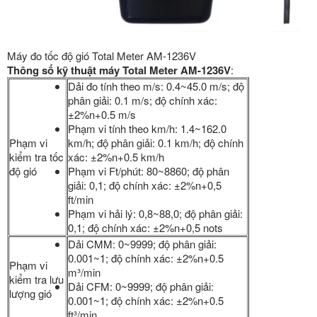
Máy đo tốc độ gió Total Meter AM-1236V
Thông số kỹ thuật máy Total Meter AM-1236V
:
Dải đo tính theo m/s: 0.4~45.0 m/s; độ
phân giải: 0.1 m/s; độ chính xác:
±2%n+0.5 m/s
Phạm vi tính theo km/h: 1.4~162.0
Phạm vi
km/h; độ phân giải: 0.1 km/h; độ chính
kiểm tra tốc
xác: ±2%n+0.5 km/h
độ gió
Phạm vi Ft/phút: 80~8860; độ phân
giải: 0,1; độ chính xác: ±2%n+0,5
ft/min
Phạm vi hải lý: 0,8~88,0; độ phân giải:
0,1; độ chính xác: ±2%n+0,5 nots
Dải CMM: 0~9999; độ phân giải:
0.001~1; độ chính xác: ±2%n+0.5
Phạm vi
m³/min
kiểm tra lưu
Dải CFM: 0~9999; độ phân giải:
lượng gió
0.001~1; độ chính xác: ±2%n+0.5
ft³/min