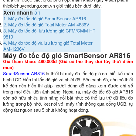
thietbichuyendung.com.vn giới thiệu bên dưới đây.
ẩn
Xem nhanh
1.
Máy đo tốc độ gió SmartSensor AR816
2.
Máy đo tốc độ gió Total Meter AM-4836V
3.
Máy đo tốc độ, lưu lượng gió CFM/CMM HT-
9819
4.
Máy đo tốc độ và lưu lượng gió Total Meter
AM-1236V
Máy đo tốc độ gió SmartSensor AR816
Giá tham khảo: 480.000đ (Giá có thể thay đổi tùy thời điểm
mua)
SmartSensor AR816
là thiết bị máy đo tốc độ gió có thiết kế màn
hình LCD hiển thị tốc độ gió và nhiệt độ. Bên cạnh đó, còn có thiết
kế đèn nền hiển thị giúp người dùng dễ dàng xem được chỉ số
trong mọi điều kiện ánh sáng. Ngoài ra, máy đo tốc độ gió AR816
còn sở hữu nhiều tính năng nổi bật như: có thể lưu trữ dữ liệu đo
lường trong bộ nhớ, kết nối với máy tính thông qua cổng USB, tự
động tắt nguồn sau 5 phút không hoạt động.