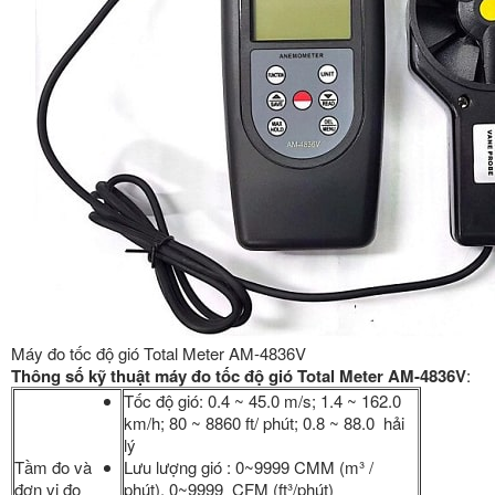
Máy đo tốc độ gió Total Meter AM-4836V
Thông số kỹ thuật máy đo tốc độ gió Total Meter AM-4836V
:
Tốc độ gió: 0.4 ~ 45.0 m/s; 1.4 ~ 162.0
km/h; 80 ~ 8860 ft/ phút; 0.8 ~ 88.0 hải
lý
Tầm đo và
Lưu lượng gió : 0~9999 CMM (m³ /
đơn vị đo
phút), 0~9999 CFM (ft³/phút)