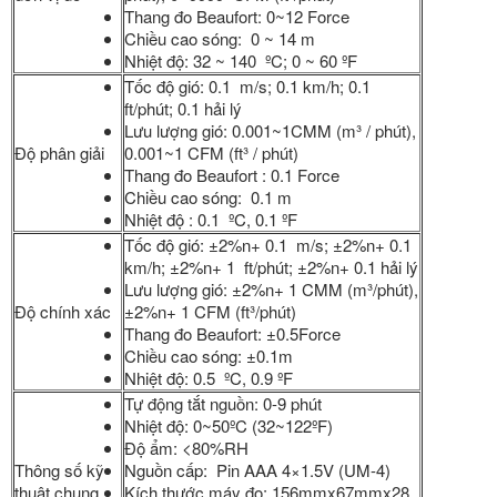
Thang đo Beaufort: 0~12 Force
Chiều cao sóng: 0 ~ 14 m
Nhiệt độ: 32 ~ 140 ºC; 0 ~ 60 ºF
Tốc độ gió: 0.1 m/s; 0.1 km/h; 0.1
ft/phút; 0.1 hải lý
Lưu lượng gió: 0.001~1CMM (m³ / phút),
Độ phân giải
0.001~1 CFM (ft³ / phút)
Thang đo Beaufort : 0.1 Force
Chiều cao sóng: 0.1 m
Nhiệt độ : 0.1 ºC, 0.1 ºF
Tốc độ gió: ±2%n+ 0.1 m/s; ±2%n+ 0.1
km/h; ±2%n+ 1 ft/phút; ±2%n+ 0.1 hải lý
Lưu lượng gió: ±2%n+ 1 CMM (m³/phút),
Độ chính xác
±2%n+ 1 CFM (ft³/phút)
Thang đo Beaufort: ±0.5Force
Chiều cao sóng: ±0.1m
Nhiệt độ: 0.5 ºC, 0.9 ºF
Tự động tắt nguồn: 0-9 phút
Nhiệt độ: 0~50ºC (32~122ºF)
Độ ẩm: <80%RH
Thông số kỹ
Nguồn cấp: Pin AAA 4×1.5V (UM-4)
thuật chung
Kích thước máy đo: 156mmx67mmx28