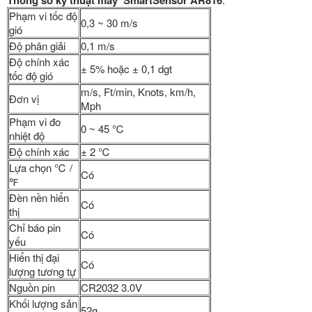
Thông số kỹ thuật máy SmartSensor AR816
Phạm vi tốc độ
0,3 ~ 30 m/s
gió
Độ phân giải
0,1 m/s
Độ chính xác
± 5% hoặc ± 0,1 dgt
tốc độ gió
m/s, Ft/min, Knots, km/h,
Đơn vị
Mph
Phạm vi đo
0 ~ 45 ℃
nhiệt độ
Độ chính xác
± 2 ℃
Lựa chọn ℃ /
Có
℉
Đèn nền hiển
Có
thị
Chỉ báo pin
Có
yếu
Hiển thị đại
Có
lượng tương tự
Nguồn pin
CR2032 3.0V
Khối lượng sản
52g