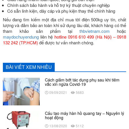
Chính sách bảo hành và hỗ trợ kỹ thuật chuyên nghiệp
Có sẵn linh kiện, dây cáp và phụ kiện thay thế chính hãng
Nếu đang tìm kiếm một địa chỉ mua tời điện 500kg uy tín, chất
lượng và đảm bảo an toàn khi sử dụng lâu dài, khách hàng có thể
tham khảo sản phẩm tại
thbvietnam.com
hoặc
maydochuyendung
liên hệ
hotline 0916 610 499 (Hà Nội) – 0918
132 242 (TP.HCM)
để được tư vấn nhanh chóng.
BÀI VIẾT XEM NHIỀU
Cách giảm bớt tác dụng phụ sau khi tiêm
vắc xin ngừa Covid-19
09/09/2021
5683
Cấu tạo máy hàn hồ quang tay – Nguyên lý
hoạt động
13/08/2020
5112