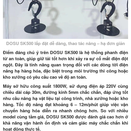
DOSU SK500 lắp đặt dễ dàng, thao tác nâng – hạ đơn giản
Điểm đáng chú ý trên DOSU SK500 là hệ thống phanh điện
từ an toàn, giúp giữ tải tốt hơn khi xảy ra sự cố mất điện đột
ngột. Đây là tính năng quan trọng đối với các dòng tời điện
nâng hạ hàng hóa, đặc biệt trong môi trường thi công hoặc
kho xưởng có yêu cầu cao về độ an toàn.
Máy sở hữu công suất
1800W
, sử dụng điện áp
220V
cùng
chiều dài cáp
30m
, đường kính
5mm
chắc chắn, đáp ứng tốt
nhu cầu nâng hạ vật liệu tại công trình, nhà xưởng hoặc kho
hàng. Tốc độ nâng đạt khoảng
6 – 12m/phút
giúp việc vận
chuyển hàng hóa diễn ra nhanh chóng hơn. So với nhiều
model cùng tầm giá, DOSU SK500 được đánh giá cao hơn ở
khả năng vận hành ổn định và cảm giác máy chắc chắn khi
hoạt động thực tế.