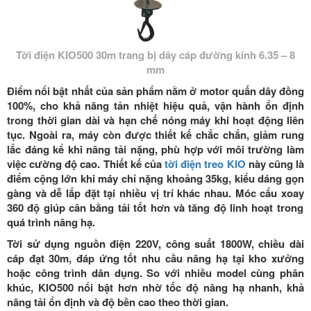
Tời điện KIO500 30m trang bị dây cáp đường kính 6.35 – 8
mm
Điểm nổi bật nhất của sản phẩm nằm ở motor quấn dây đồng
100%, cho khả năng tản nhiệt hiệu quả, vận hành ổn định
trong thời gian dài và hạn chế nóng máy khi hoạt động liên
tục. Ngoài ra, máy còn được thiết kế chắc chắn, giảm rung
lắc đáng kể khi nâng tải nặng, phù hợp với môi trường làm
việc cường độ cao. Thiết kế của
tời điện treo KIO
này cũng là
điểm cộng lớn khi máy chỉ nặng khoảng 35kg, kiểu dáng gọn
gàng và dễ lắp đặt tại nhiều vị trí khác nhau. Móc cẩu xoay
360 độ
giúp cân bằng tải tốt hơn và tăng độ linh hoạt trong
quá trình nâng hạ.
Tời sử dụng nguồn điện 220V, công suất
1800W
, chiều dài
cáp đạt 30m, đáp ứng tốt nhu cầu nâng hạ tại kho xưởng
hoặc công trình dân dụng. So với nhiều model cùng phân
khúc, KIO500 nổi bật hơn nhờ tốc độ nâng hạ nhanh, khả
năng tải ổn định và độ bền cao theo thời gian.