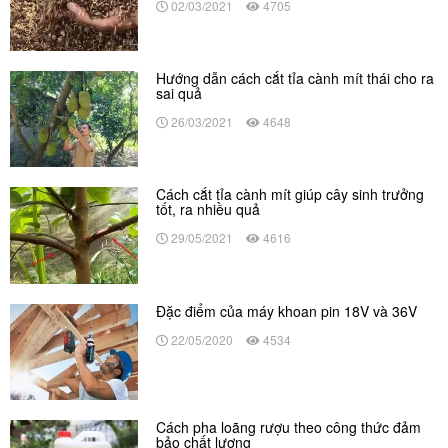
02/03/2021
4705
Hướng dẫn cách cắt tỉa cành mít thái cho ra
sai quả
26/03/2021
4648
Cách cắt tỉa cành mít giúp cây sinh trưởng
tốt, ra nhiều quả
29/05/2021
4616
Đặc điểm của máy khoan pin 18V và 36V
22/05/2020
4534
Cách pha loãng rượu theo công thức đảm
bảo chất lượng