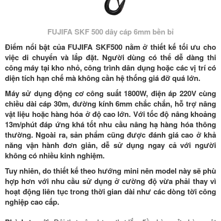
FUJIFA SKF 500 dây cáp 6mm bền bỉ
Điểm nổi bật của FUJIFA SKF500 nằm ở thiết kế tối ưu cho
việc di chuyển và lắp đặt. Người dùng có thể dễ dàng thi
công máy tại kho nhỏ, công trình dân dụng hoặc các vị trí có
diện tích hạn chế mà không cần hệ thống giá đỡ quá lớn.
Máy sử dụng động cơ công suất
1800W
, điện áp
220V
cùng
chiều dài cáp
30m
, đường kính 6mm chắc chắn, hỗ trợ nâng
vật liệu hoặc hàng hóa ở độ cao lớn. Với tốc độ nâng khoảng
13m/phút đáp ứng khá tốt nhu cầu nâng hạ hàng hóa thông
thường. Ngoài ra, sản phẩm cũng được đánh giá cao ở khả
năng vận hành đơn giản, dễ sử dụng ngay cả với người
không có nhiều kinh nghiệm.
Tuy nhiên, do thiết kế theo hướng mini nên model này sẽ phù
hợp hơn với nhu cầu sử dụng ở cường độ vừa phải thay vì
hoạt động liên tục trong thời gian dài như các dòng tời công
nghiệp cao cấp.