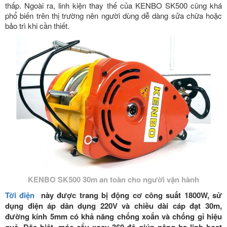
thấp. Ngoài ra, linh kiện thay thế của KENBO SK500 cũng khá
phổ biến trên thị trường nên người dùng dễ dàng sửa chữa hoặc
bảo trì khi cần thiết.
KENBO SK500 30m an toàn cho người vận hành
Tời điện
này được trang bị động cơ công suất
1800W
, sử
dụng điện áp dân dụng
220V
và chiều dài cáp đạt
30m
,
đường kính 5mm có khả năng chống xoắn và chống gỉ hiệu
quả. Đặc biệt, móc cẩu xoay 360 độ giúp nâng hạ linh hoạt