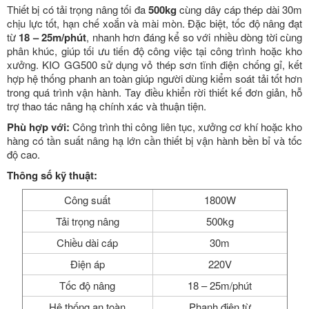
Thiết bị có tải trọng nâng tối đa
500kg
cùng dây cáp thép dài 30m
chịu lực tốt, hạn chế xoắn và mài mòn. Đặc biệt, tốc độ nâng đạt
từ
18 – 25m/phút
, nhanh hơn đáng kể so với nhiều dòng tời cùng
phân khúc, giúp tối ưu tiến độ công việc tại công trình hoặc kho
xưởng. KIO GG500 sử dụng vỏ thép sơn tĩnh điện chống gỉ, kết
hợp hệ thống phanh an toàn giúp người dùng kiểm soát tải tốt hơn
trong quá trình vận hành. Tay điều khiển rời thiết kế đơn giản, hỗ
trợ thao tác nâng hạ chính xác và thuận tiện.
Phù hợp với:
Công trình thi công liên tục, xưởng cơ khí hoặc kho
hàng có tần suất nâng hạ lớn cần thiết bị vận hành bền bỉ và tốc
độ cao.
Thông số kỹ thuật:
Công suất
1800W
Tải trọng nâng
500kg
Chiều dài cáp
30m
Điện áp
220V
Tốc độ nâng
18 – 25m/phút
Hệ thống an toàn
Phanh điện từ