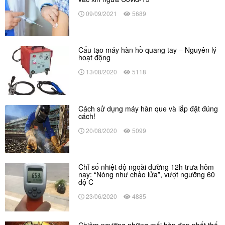
09/09/2021
5689
Cấu tạo máy hàn hồ quang tay – Nguyên lý
hoạt động
13/08/2020
5118
Cách sử dụng máy hàn que và lắp đặt đúng
cách!
20/08/2020
5099
Chỉ số nhiệt độ ngoài đường 12h trưa hôm
nay: “Nóng như chảo lửa”, vượt ngưỡng 60
độ C
23/06/2020
4885