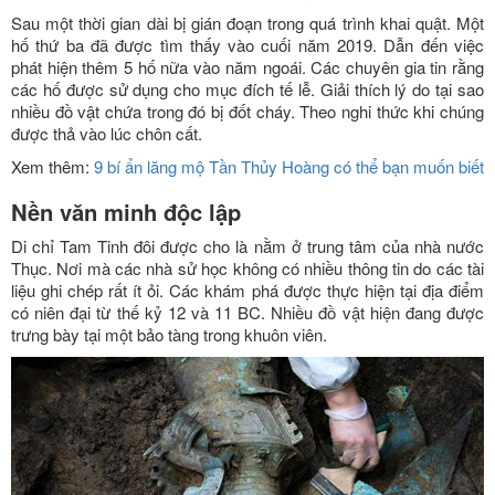
Sau một thời gian dài bị gián đoạn trong quá trình khai quật. Một
hố thứ ba đã được tìm thấy vào cuối năm 2019. Dẫn đến việc
phát hiện thêm 5 hố nữa vào năm ngoái. Các chuyên gia tin rằng
các hố được sử dụng cho mục đích tế lễ. Giải thích lý do tại sao
nhiều đồ vật chứa trong đó bị đốt cháy. Theo nghi thức khi chúng
được thả vào lúc chôn cất.
Xem thêm:
9 bí ẩn lăng mộ Tần Thủy Hoàng có thể bạn muốn biết
Nền văn minh độc lập
Di chỉ Tam Tinh đôi được cho là nằm ở trung tâm của nhà nước
Thục. Nơi mà các nhà sử học không có nhiều thông tin do các tài
liệu ghi chép rất ít ỏi. Các khám phá được thực hiện tại địa điểm
có niên đại từ thế kỷ 12 và 11 BC. Nhiều đồ vật hiện đang được
trưng bày tại một bảo tàng trong khuôn viên.