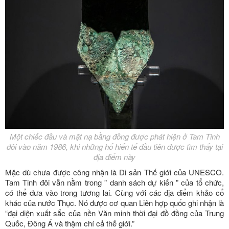
Một chiếc đầu và mặt nạ bằng đồng được phát hiện ở Tam Tinh
đôi vào năm 1986, khi những hố hiến tế đầu tiên được tìm thấy tại
địa điểm này
Mặc dù chưa được công nhận là Di sản Thế giới của UNESCO.
Tam Tinh đôi vẫn nằm trong ” danh sách dự kiến ” của tổ chức,
có thể đưa vào trong tương lai. Cùng với các địa điểm khảo cổ
khác của nước Thục. Nó được cơ quan Liên hợp quốc ghi nhận là
“đại diện xuất sắc của nền Văn minh thời đại đồ đồng của Trung
Quốc, Đông Á và thậm chí cả thế giới.”