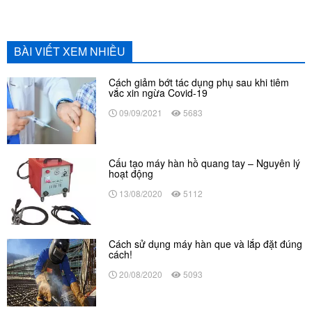
BÀI VIẾT XEM NHIỀU
Cách giảm bớt tác dụng phụ sau khi tiêm
vắc xin ngừa Covid-19
09/09/2021
5683
Cấu tạo máy hàn hồ quang tay – Nguyên lý
hoạt động
13/08/2020
5112
Cách sử dụng máy hàn que và lắp đặt đúng
cách!
20/08/2020
5093