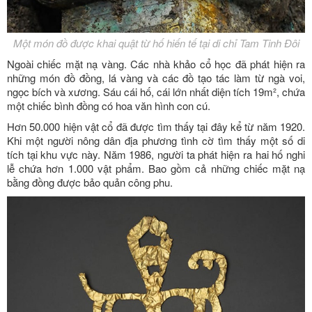
Một món đồ được khai quật từ hố hiến tế tại di chỉ Tam Tinh Đôi
Ngoài chiếc mặt nạ vàng. Các nhà khảo cổ học đã phát hiện ra
những món đồ đồng, lá vàng và các đồ tạo tác làm từ ngà voi,
ngọc bích và xương. Sáu cái hố, cái lớn nhất diện tích 19m², chứa
một chiếc bình đồng có hoa văn hình con cú.
Hơn 50.000 hiện vật cổ đã được tìm thấy tại đây kể từ năm 1920.
Khi một người nông dân địa phương tình cờ tìm thấy một số di
tích tại khu vực này. Năm 1986, người ta phát hiện ra hai hố nghi
lễ chứa hơn 1.000 vật phẩm. Bao gồm cả những chiếc mặt nạ
bằng đồng được bảo quản công phu.