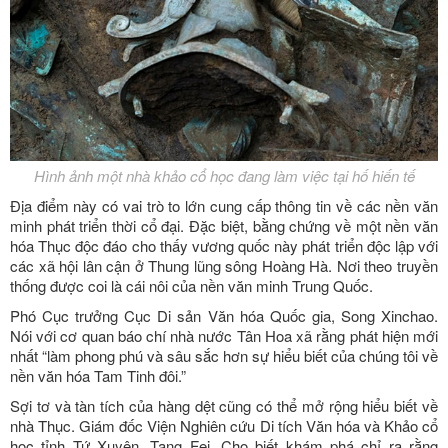
Hình ảnh một nhà khảo cổ học đang làm việc tại hố hiến tế
Địa điểm này có vai trò to lớn cung cấp thông tin về các nền văn
minh phát triển thời cổ đại. Đặc biệt, bằng chứng về một nền văn
hóa Thục độc đáo cho thấy vương quốc này phát triển độc lập với
các xã hội lân cận ở Thung lũng sông Hoàng Hà. Nơi theo truyền
thống được coi là cái nôi của nền văn minh Trung Quốc.
Phó Cục trưởng Cục Di sản Văn hóa Quốc gia, Song Xinchao.
Nói với cơ quan báo chí nhà nước Tân Hoa xã rằng phát hiện mới
nhất “làm phong phú và sâu sắc hơn sự hiểu biết của chúng tôi về
nền văn hóa Tam Tinh đôi.”
Sợi tơ và tàn tích của hàng dệt cũng có thể mở rộng hiểu biết về
nhà Thục. Giám đốc Viện Nghiên cứu Di tích Văn hóa và Khảo cổ
học tỉnh Tứ Xuyên, Tang Fei. Cho biết khám phá chỉ ra rằng