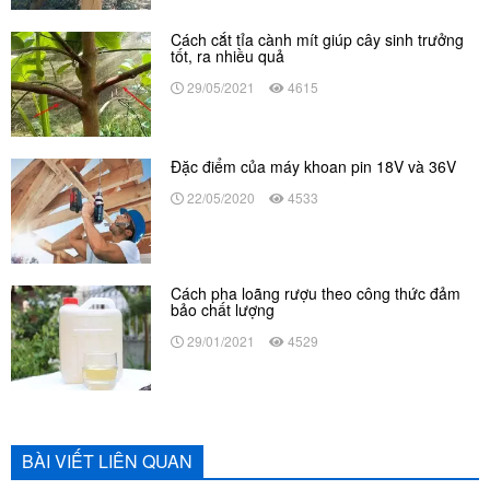
Cách cắt tỉa cành mít giúp cây sinh trưởng
tốt, ra nhiều quả
29/05/2021
4615
Đặc điểm của máy khoan pin 18V và 36V
22/05/2020
4533
Cách pha loãng rượu theo công thức đảm
bảo chất lượng
29/01/2021
4529
BÀI VIẾT LIÊN QUAN