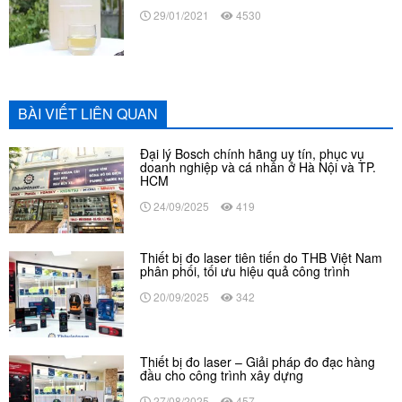
29/01/2021
4530
BÀI VIẾT LIÊN QUAN
Đại lý Bosch chính hãng uy tín, phục vụ
doanh nghiệp và cá nhân ở Hà Nội và TP.
HCM
24/09/2025
419
Thiết bị đo laser tiên tiến do THB Việt Nam
phân phối, tối ưu hiệu quả công trình
20/09/2025
342
Thiết bị đo laser – Giải pháp đo đạc hàng
đầu cho công trình xây dựng
27/08/2025
457