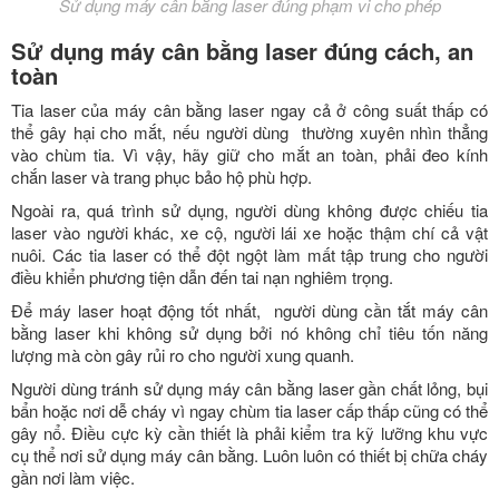
Sử dụng máy cân bằng laser đúng phạm vi cho phép
Sử dụng máy cân bằng laser đúng cách, an
toàn
Tia laser của máy cân bằng laser ngay cả ở công suất thấp có
thể gây hại cho mắt, nếu người dùng thường xuyên nhìn thẳng
vào chùm tia. Vì vậy, hãy giữ cho mắt an toàn, phải đeo kính
chắn laser và trang phục bảo hộ phù hợp.
Ngoài ra, quá trình sử dụng, người dùng không được chiếu tia
laser vào người khác, xe cộ, người lái xe hoặc thậm chí cả vật
nuôi. Các tia laser có thể đột ngột làm mất tập trung cho người
điều khiển phương tiện dẫn đến tai nạn nghiêm trọng.
Để máy laser hoạt động tốt nhất, người dùng cần tắt máy cân
bằng laser khi không sử dụng bởi nó không chỉ tiêu tốn năng
lượng mà còn gây rủi ro cho người xung quanh.
Người dùng tránh sử dụng máy cân bằng laser gần chất lỏng, bụi
bẩn hoặc nơi dễ cháy vì ngay chùm tia laser cấp thấp cũng có thể
gây nổ. Điều cực kỳ cần thiết là phải kiểm tra kỹ lưỡng khu vực
cụ thể nơi sử dụng máy cân bằng. Luôn luôn có thiết bị chữa cháy
gần nơi làm việc.