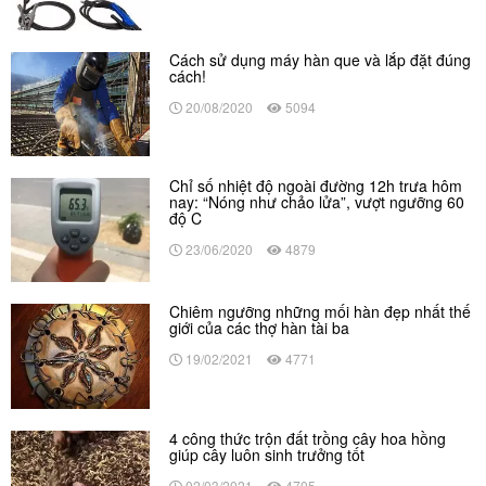
Cách sử dụng máy hàn que và lắp đặt đúng
cách!
20/08/2020
5094
Chỉ số nhiệt độ ngoài đường 12h trưa hôm
nay: “Nóng như chảo lửa”, vượt ngưỡng 60
độ C
23/06/2020
4879
Chiêm ngưỡng những mối hàn đẹp nhất thế
giới của các thợ hàn tài ba
19/02/2021
4771
4 công thức trộn đất trồng cây hoa hồng
giúp cây luôn sinh trưởng tốt
02/03/2021
4705