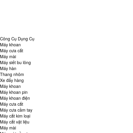
Danh Mục
Công Cụ Dụng Cụ
Chăm Sóc Nhà Cửa
Thiết Bị Đo Lường
Thiết Bị Quan Sát
Tin Tức Tổng Hợp
Công Cụ Dụng Cụ
Máy khoan
Máy cưa cắt
Máy mài
Máy siết bu lông
Máy hàn
Thang nhôm
Xe đẩy hàng
Máy khoan
Máy khoan pin
Máy khoan điện
Máy cưa cắt
Máy cưa cầm tay
Máy cắt kim loại
Máy cắt vật liệu
Máy mài