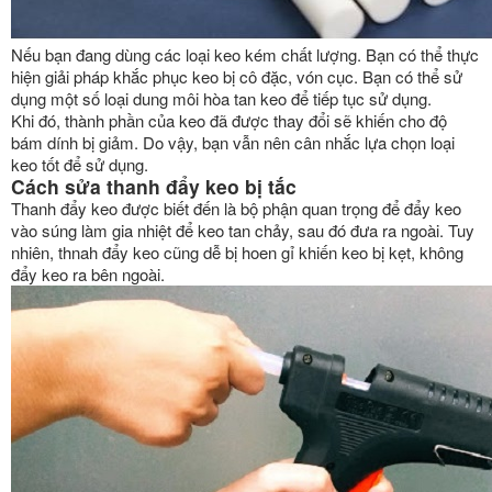
Nếu bạn đang dùng các loại keo kém chất lượng. Bạn có thể thực
hiện giải pháp khắc phục keo bị cô đặc, vón cục. Bạn có thể sử
dụng một số loại dung môi hòa tan keo để tiếp tục sử dụng.
Khi đó, thành phần của keo đã được thay đổi sẽ khiến cho độ
bám dính bị giảm. Do vậy, bạn vẫn nên cân nhắc lựa chọn loại
keo tốt để sử dụng.
Cách sửa thanh đẩy keo bị tắc
Thanh đẩy keo được biết đến là bộ phận quan trọng để đẩy keo
vào súng làm gia nhiệt để keo tan chảy, sau đó đưa ra ngoài. Tuy
nhiên, thnah đẩy keo cũng dễ bị hoen gỉ khiến keo bị kẹt, không
đẩy keo ra bên ngoài.