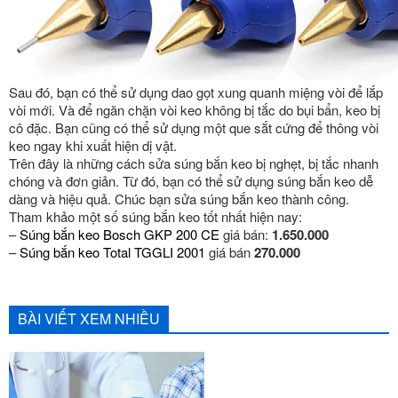
Sau đó, bạn có thể sử dụng dao gọt xung quanh miệng vòi để lắp
vòi mới. Và để ngăn chặn vòi keo không bị tắc do bụi bẩn, keo bị
cô đặc. Bạn cũng có thể sử dụng một que sắt cứng để thông vòi
keo ngay khi xuất hiện dị vật.
Trên đây là những cách sửa súng bắn keo bị nghẹt, bị tắc nhanh
chóng và đơn giản. Từ đó, bạn có thể sử dụng súng bắn keo dễ
dàng và hiệu quả. Chúc bạn sửa súng bắn keo thành công.
Tham khảo một số súng bắn keo tốt nhất hiện nay:
–
Súng bắn keo Bosch GKP 200 CE
giá bán:
1.650.000
–
Súng bắn keo Total TGGLI 2001
giá bán
270.000
BÀI VIẾT XEM NHIỀU