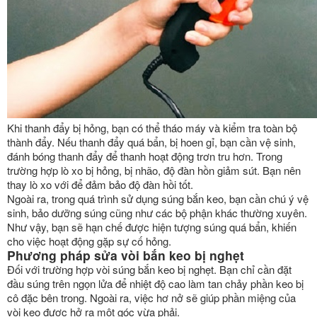
Khi thanh đẩy bị hỏng, bạn có thể tháo máy và kiểm tra toàn bộ
thành đẩy. Nếu thanh đẩy quá bẩn, bị hoen gỉ, bạn cần vệ sinh,
đánh bóng thanh đẩy để thanh hoạt động trơn tru hơn. Trong
trường hợp lò xo bị hỏng, bị nhão, độ đàn hồn giảm sút. Bạn nên
thay lò xo với để đảm bảo độ đàn hồi tốt.
Ngoài ra, trong quá trình sử dụng súng bắn keo, bạn cần chú ý vệ
sinh, bảo dưỡng súng cũng như các bộ phận khác thường xuyên.
Như vậy, bạn sẽ hạn chế được hiện tượng súng quá bẩn, khiến
cho việc hoạt động gặp sự cố hỏng.
Phương pháp sửa vòi bắn keo bị nghẹt
Đối với trường hợp vòi súng bắn keo bị nghẹt. Bạn chỉ cần đặt
đầu súng trên ngọn lửa để nhiệt độ cao làm tan chảy phần keo bị
cô đặc bên trong. Ngoài ra, việc hơ nở sẽ giúp phần miệng của
vòi keo được hở ra một góc vừa phải.