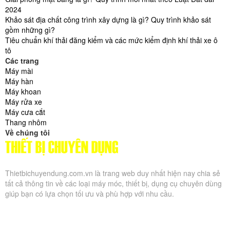
2024
Khảo sát địa chất công trình xây dựng là gì? Quy trình khảo sát
gồm những gì?
Tiêu chuẩn khí thải đăng kiểm và các mức kiểm định khí thải xe ô
tô
Các trang
Máy mài
Máy hàn
Máy khoan
Máy rửa xe
Máy cưa cắt
Thang nhôm
Về chúng tôi
Thietbichuyendung.com.vn là trang web duy nhất hiện nay chia sẻ
tất cả thông tin về các loại máy móc, thiết bị, dụng cụ chuyên dùng
giúp bạn có lựa chọn tối ưu và phù hợp với nhu cầu.