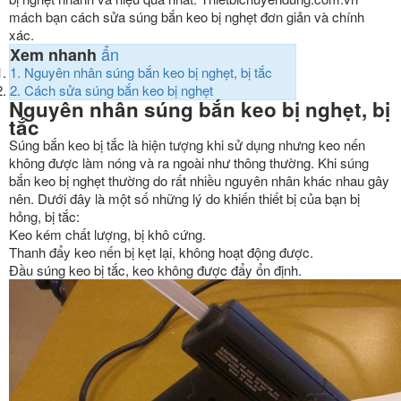
mách bạn cách sửa súng bắn keo bị nghẹt đơn giản và chính
xác.
ẩn
Xem nhanh
1.
Nguyên nhân súng bắn keo bị nghẹt, bị tắc
2.
Cách sửa súng bắn keo bị nghẹt
Nguyên nhân súng bắn keo bị nghẹt, bị
tắc
Súng bắn keo bị tắc là hiện tượng khi sử dụng nhưng keo nến
không được làm nóng và ra ngoài như thông thường. Khi súng
bắn keo bị nghẹt thường do rất nhiều nguyên nhân khác nhau gây
nên. Dưới đây là một số những lý do khiến thiết bị của bạn bị
hỏng, bị tắc:
Keo kém chất lượng, bị khô cứng.
Thanh đẩy keo nến bị kẹt lại, không hoạt động được.
Đầu súng keo bị tắc, keo không được đẩy ổn định.