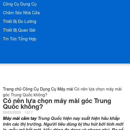
Công Cụ Dụng Cụ
Chăm Sóc Nhà Cửa
Thiết Bị Đo Lường
Thiết Bị Quan Sát
Tin Tức Tổng Hợp
Trang chủ
Công Cụ Dụng Cụ
Máy mài
Có nên lựa chọn máy mài
góc Trung Quốc không?
Có nên lựa chọn máy mài góc Trung
Quốc không?
29/05/2020
1517
Máy mài cầm tay
Trung Quốc hiện nay xuất hiện hầu khắp
trên các thị trường. Người tiêu dùng bị thu hút bởi tính mới
lạ, mẫu mã bắt mặt, kiểu dáng đa dạng và phong phú. Đa số