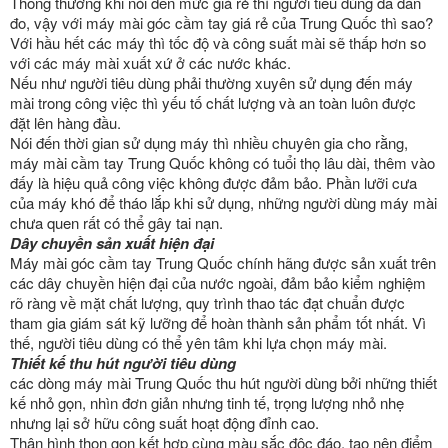
Thông thường khi nói đến mức giá rẻ thì người tiêu dùng đã đắn
đo, vậy với máy mài góc cầm tay giá rẻ của Trung Quốc thì sao?
Với hầu hết các máy thì tốc độ và công suất mài sẽ thấp hơn so
với các máy mài xuất xứ ở các nước khác.
Nếu như người tiêu dùng phải thường xuyên sử dụng đến máy
mài trong công việc thì yếu tố chất lượng và an toàn luôn được
đặt lên hàng đầu.
Nói đến thời gian sử dụng máy thì nhiều chuyên gia cho rằng,
máy mài cầm tay Trung Quốc không có tuổi thọ lâu dài, thêm vào
đấy là hiệu quả công việc không được đảm bảo. Phần lưỡi cưa
của máy khó để tháo lắp khi sử dụng, những người dùng máy mài
chưa quen rất có thể gây tai nạn.
Dây chuyền sản xuất hiện đại
Máy mài góc cầm tay Trung Quốc chính hãng được sản xuất trên
các dây chuyền hiện đại của nước ngoài, đảm bảo kiểm nghiệm
rõ ràng về mặt chất lượng, quy trình thao tác đạt chuẩn được
tham gia giám sát kỹ lưỡng để hoàn thành sản phẩm tốt nhất. Vì
thế, người tiêu dùng có thể yên tâm khi lựa chọn máy mài.
Thiết kế thu hút người tiêu dùng
các dòng máy mài Trung Quốc thu hút người dùng bởi những thiết
kế nhỏ gọn, nhìn đơn giản nhưng tinh tế, trọng lượng nhỏ nhẹ
nhưng lại sở hữu công suất hoạt động đỉnh cao.
Thân hình thon gọn kết hợp cùng màu sắc độc đáo, tạo nên điểm