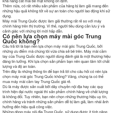
khả năng cắt mài bề mặt không ổn định.
Thêm nữa, có rất nhiều sản phẩm của hãng bị làm giả mang đến
những hậu quả không tốt về sự an toàn cho người lao động khi sử
dụng.
Máy mài Trung Quốc được làm giả thường rất rẻ so với máy
chính hãng trên thị trường. Vì thế, người tiêu dùng cần lưu ý và
cảnh giác với những lời mời hấp dẫn.
Có nên lựa chọn máy mài góc Trung
Quốc không?
Câu trả lời là bạn nên lựa chọn máy mài góc Trung Quốc, bởi
những ưu điểm mà chúng tôi vừa chia sẻ bê trên. Máy mài cầm
tay của Trung Quốc được người dùng đánh giá là một thương hiệu
đáng tin tưởng. Khi lựa chọn sản phẩm bạn nên quan tâm tới chất
lượng và độ an toàn.
Trên đây là những thông tin để bạn trả lời cho câu hỏi có nên lựa
chọn máy mài góc Trung Quốc không? Vâng, chúng ta có thể
mua máy mài cầm tay Trung Quốc giá rẻ.
Dù là máy được sản xuất bởi dây chuyền nội địa hay các quy
trình hiện đại nước ngoài thì sản phẩm chính hãng về chất lượng
là không đổi. Tuy nhiên, bạn nên chọn những thương hiệu uy tín,
chính hãng và tránh những sản phẩm dễ bị làm giả, làm nhái ảnh
hưởng đến hiệu quả công việc.
Những dòng máy nội địa Trung Quốc, sử dụng được ít tính năng