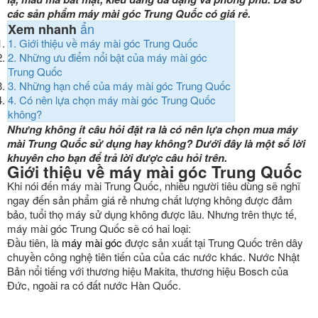
các sản phẩm máy mài góc Trung Quốc có giá rẻ.
ẩn
Xem nhanh
1.
Giới thiệu về máy mài góc Trung Quốc
2.
Những ưu điểm nổi bật của máy mài góc
Trung Quốc
3.
Những hạn chế của máy mài góc Trung Quốc
4.
Có nên lựa chọn máy mài góc Trung Quốc
không?
Nhưng không ít câu hỏi đặt ra là có nên lựa chọn mua máy
mài Trung Quốc sử dụng hay không? Dưới đây là một số lời
khuyên cho bạn để trả lời được câu hỏi trên.
Giới thiệu về máy mài góc Trung Quốc
Khi nói đến máy mài Trung Quốc, nhiều người tiêu dùng sẽ nghĩ
ngay đến sản phẩm giá rẻ nhưng chất lượng không được đảm
bảo, tuổi thọ máy sử dụng không được lâu. Nhưng trên thực tế,
máy mài góc Trung Quốc sẽ có hai loại:
Đầu tiên, là
máy mài góc
được sản xuất tại Trung Quốc trên dây
chuyền công nghệ tiên tiến của của các nước khác. Nước Nhật
Bản nổi tiếng với thương hiệu Makita, thương hiệu Bosch của
Đức, ngoài ra có đất nước Hàn Quốc.