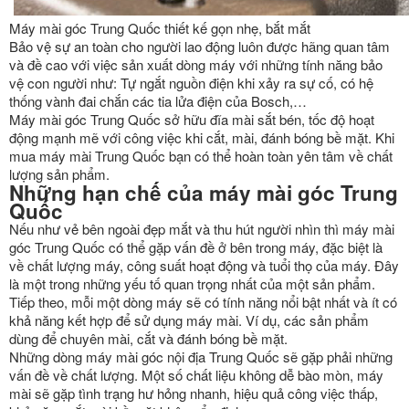
Máy mài góc Trung Quốc thiết kế gọn nhẹ, bắt mắt
Bảo vệ sự an toàn cho người lao động luôn được hãng quan tâm
và đề cao với việc sản xuất dòng máy với những tính năng bảo
vệ con người như: Tự ngắt nguồn điện khi xảy ra sự cố, có hệ
thống vành đai chắn các tia lửa điện của Bosch,…
Máy mài góc Trung Quốc sở hữu đĩa mài sắt bén, tốc độ hoạt
động mạnh mẽ với công việc khi cắt, mài, đánh bóng bề mặt. Khi
mua máy mài Trung Quốc bạn có thể hoàn toàn yên tâm về chất
lượng sản phẩm.
Những hạn chế của máy mài góc Trung
Quốc
Nếu như vẻ bên ngoài đẹp mắt và thu hút người nhìn thì máy mài
góc Trung Quốc có thể gặp vấn đề ở bên trong máy, đặc biệt là
về chất lượng máy, công suất hoạt động và tuổi thọ của máy. Đây
là một trong những yếu tố quan trọng nhất của một sản phẩm.
Tiếp theo, mỗi một dòng máy sẽ có tính năng nổi bật nhất và ít có
khả năng kết hợp để sử dụng máy mài. Ví dụ, các sản phẩm
dùng để chuyên mài, cắt và đánh bóng bề mặt.
Những dòng máy mài góc nội địa Trung Quốc sẽ gặp phải những
vấn đề về chất lượng. Một số chất liệu không dễ bào mòn, máy
mài sẽ gặp tình trạng hư hỏng nhanh, hiệu quả công việc thấp,