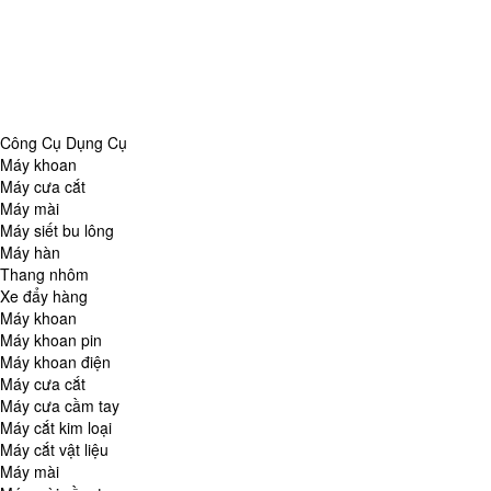
Danh Mục
Công Cụ Dụng Cụ
Chăm Sóc Nhà Cửa
Thiết Bị Đo Lường
Thiết Bị Quan Sát
Tin Tức Tổng Hợp
Công Cụ Dụng Cụ
Máy khoan
Máy cưa cắt
Máy mài
Máy siết bu lông
Máy hàn
Thang nhôm
Xe đẩy hàng
Máy khoan
Máy khoan pin
Máy khoan điện
Máy cưa cắt
Máy cưa cầm tay
Máy cắt kim loại
Máy cắt vật liệu
Máy mài