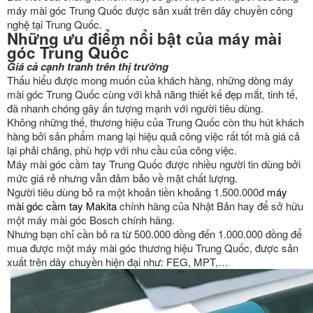
máy mài góc Trung Quốc được sản xuất trên dây chuyền công
nghệ tại Trung Quốc.
Những ưu điểm nổi bật của máy mài
góc Trung Quốc
Giá cả cạnh tranh trên thị trường
Thấu hiểu được mong muốn của khách hàng, những dòng máy
mài góc Trung Quốc cùng với khả năng thiết kế đẹp mắt, tinh tế,
đã nhanh chóng gây ấn tượng mạnh với người tiêu dùng.
Không những thế, thương hiệu của Trung Quốc còn thu hút khách
hàng bởi sản phẩm mang lại hiệu quả công việc rất tốt mà giá cả
lại phải chăng, phù hợp với nhu cầu của công việc.
Máy mài góc cầm tay Trung Quốc được nhiều người tin dùng bởi
mức giá rẻ nhưng vẫn đảm bảo về mặt chất lượng.
Người tiêu dùng bỏ ra một khoản tiền khoảng 1.500.000đ
máy
mài góc cầm tay Makita
chính hãng của Nhật Bản hay để sở hữu
một máy mài góc Bosch chính hãng.
Nhưng bạn chỉ cần bỏ ra từ 500.000 đồng đến 1.000.000 đồng để
mua được một máy mài góc thương hiệu Trung Quốc, được sản
xuất trên dây chuyền hiện đại như: FEG, MPT,…