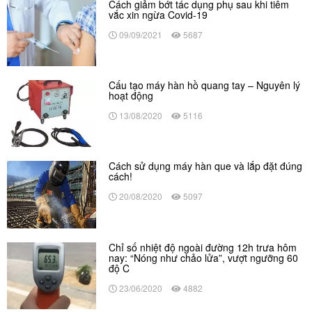
Cách giảm bớt tác dụng phụ sau khi tiêm
vắc xin ngừa Covid-19
09/09/2021
5687
Cấu tạo máy hàn hồ quang tay – Nguyên lý
hoạt động
13/08/2020
5116
Cách sử dụng máy hàn que và lắp đặt đúng
cách!
20/08/2020
5097
Chỉ số nhiệt độ ngoài đường 12h trưa hôm
nay: “Nóng như chảo lửa”, vượt ngưỡng 60
độ C
23/06/2020
4882