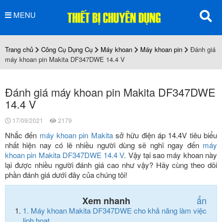
MENU
Trang chủ
Công Cụ Dụng Cụ
Máy khoan
Máy khoan pin
Đánh giá
máy khoan pin Makita DF347DWE 14.4 V
Đánh giá máy khoan pin Makita DF347DWE
14.4 V
17/09/2021
2179
Nhắc đến
máy khoan pin Makita
sở hữu điện áp 14.4V tiêu biểu
nhất hiện nay có lẽ nhiều người dùng sẽ nghĩ ngay đến
máy
khoan pin Makita DF347DWE 14.4 V
. Vậy tại sao máy khoan này
lại được nhiều người đánh giá cao như vậy? Hãy cùng theo dõi
phần đánh giá dưới đây của chúng tôi!
ẩn
Xem nhanh
1.
Máy khoan Makita DF347DWE cho khả năng làm việc
linh hoạt