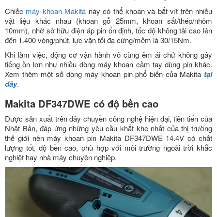
Chiếc
máy khoan Makita
này có thể khoan và bắt vít trên nhiều
vật liệu khác nhau (khoan gỗ 25mm, khoan sắt/thép/nhôm
10mm), nhờ sở hữu điện áp pin ổn định, tốc độ không tải cao lên
đến 1.400 vòng/phút, lực vặn tối đa cứng/mềm là 30/15Nm.
Khi làm việc, động cơ vận hành vô cùng êm ái chứ không gây
tiếng ồn lơn như nhiều dòng máy khoan cầm tay dùng pin khác.
Xem thêm một số dòng máy khoan pin phổ biến của Makita
tại
đây
.
Makita DF347DWE có độ bền cao
Được sản xuất trên dây chuyền công nghệ hiện đại, tiên tiến của
Nhật Bản, đáp ứng những yêu cầu khắt khe nhất của thị trường
thế giới nên máy khoan pin Makita DF347DWE 14.4V có chất
lượng tốt, độ bền cao, phù hợp với môi trường ngoài trời khắc
nghiệt hay nhà máy chuyên nghiệp.