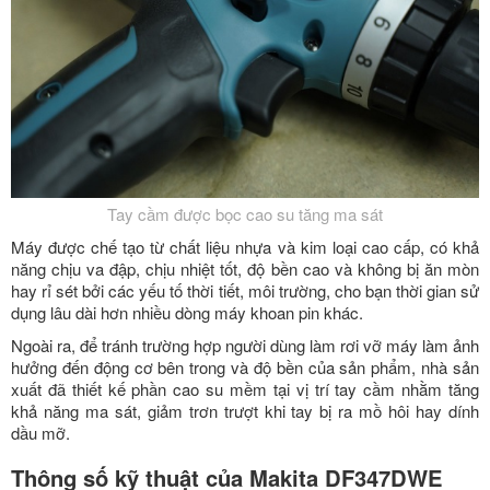
Tay cầm được bọc cao su tăng ma sát
Máy được chế tạo từ chất liệu nhựa và kim loại cao cấp, có khả
năng chịu va đập, chịu nhiệt tốt, độ bền cao và không bị ăn mòn
hay rỉ sét bởi các yếu tố thời tiết, môi trường, cho bạn thời gian sử
dụng lâu dài hơn nhiều dòng máy khoan pin khác.
Ngoài ra, để tránh trường hợp người dùng làm rơi vỡ máy làm ảnh
hưởng đến động cơ bên trong và độ bền của sản phẩm, nhà sản
xuất đã thiết kế phần cao su mềm tại vị trí tay cầm nhằm tăng
khả năng ma sát, giảm trơn trượt khi tay bị ra mồ hôi hay dính
dầu mỡ.
Thông số kỹ thuật của Makita DF347DWE