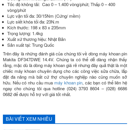
Tốc độ không tải: Cao 0 – 1.400 vòng/phút; Thấp 0 – 400
vòng/phút
Lực vặn tối đa: 30/15Nm (Cứng/ mềm)
Lực siết khóa tối đa: 23N.m
Kích thước: 198 x 83 x 235mm
Trọng lượng: 1.4kg
Xuất xứ thương hiệu: Nhật Bản
Sản xuất tại: Trung Quốc
Trên đây là những đánh giá của chúng tôi về dòng máy khoan pin
Makita DF347DWE 14.4V. Chúng ta có thể dễ dàng nhận thấy
rằng, mặc dù là dòng máy khoan giá rẻ nhưng đây quả thật là một
chiếc máy khoan chuyên dụng cho các công việc sửa chữa, lắp
đặt đa năng mà bất cứ thợ chuyên nghiệp nào cũng muốn sở
hữu. Nếu có nhu cầu mua
máy khoan pin
, các bạn có thể liên hệ
ngay cho chúng tôi qua hotline (024) 3793 8604 – (028) 6686
0682 để được hỗ trợ với giá tốt nhất.
BÀI VIẾT XEM NHIỀU