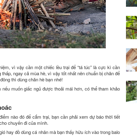
ệm, vì vậy cần một chiếc lều trại để “tá túc” là cực kì cần
 thấp, ngay cả mùa hè, vì vậy tốt nhất nên chuẩn bị chăn để
đông thì dùng chăn hè bạn nhé!
m nếu muốn giấc ngủ được thoải mái hơn, có thể tham khảo
hoác
 điểm nào đó để cắm trại, bạn cần phải xem dự báo thời tiết
 cho chuyến đi của mình.
gió hay đồ dùng cá nhân mà bạn thấy hữu ích vào trong balo