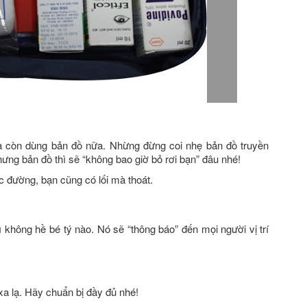
 mà còn dùng bản đồ nữa. Nhừng đừng coi nhẹ bản đồ truyền
hưng bản đồ thì sẽ “không bao giờ bỏ rơi bạn” đâu nhé!
 đường, bạn cũng có lối mà thoát.
ì không hề bé tý nào. Nó sẽ “thông báo” đến mọi người vị trí
xa lạ. Hãy chuẩn bị đầy đủ nhé!