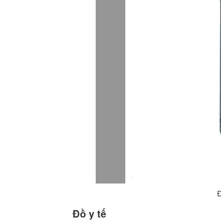
Đ
Đồ y tế