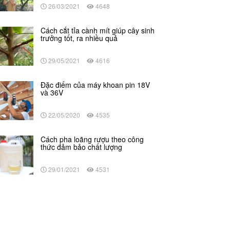
26/03/2021
4648
Cách cắt tỉa cành mít giúp cây sinh
trưởng tốt, ra nhiều quả
29/05/2021
4616
Đặc điểm của máy khoan pin 18V
và 36V
22/05/2020
4535
Cách pha loãng rượu theo công
thức đảm bảo chất lượng
29/01/2021
4531