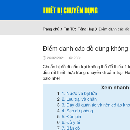
Trang chủ
Tin Tức Tổng Hợp
Điểm danh các đồ d
Điểm danh các đồ dùng không th
26/02/2021
2331
Chuẩn bị đồ đi cắm trại không thể để thiếu 1
đều rất thiết thực trong chuyến đi cắm trại. 
balo nhé!
Xem nhanh
1.
Nước và bật lửa
2.
Lều trại và chăn
3.
Đầy đủ quần áo và nên có áo kh
4.
Sạc dự phòng
5.
Đèn pin
6.
Đồ y tế
7.
Bản đồ