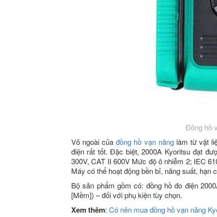
Đồng hồ v
Vỏ ngoài của
đồng hồ vạn năng
làm từ vật l
điện rất tốt. Đặc biệt, 2000A Kyoritsu đạt đ
300V, CAT II 600V Mức độ ô nhiễm 2; IEC 61
Máy có thể hoạt động bền bỉ, năng suất, hạn c
Bộ sản phẩm gồm có: đồng hồ đo điện 2000
[Mềm]) – đối với phụ kiện tùy chọn.
Xem thêm
:
Có nên mua đồng hồ vạn năng Kyo