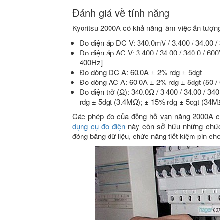
Đánh giá về tính năng
Kyoritsu 2000A có khả năng làm việc ấn tượn
Đo điện áp DC V: 340.0mV / 3.400 / 34.00 /
Đo điện áp AC V: 3.400 / 34.00 / 340.0 / 60
400Hz]
Đo dòng DC A: 60.0A ± 2% rdg ± 5dgt
Đo dòng AC A: 60.0A ± 2% rdg ± 5dgt (50 /
Đo điện trở (Ω): 340.0Ω / 3.400 / 34.00 / 3
rdg ± 5dgt (3.4MΩ); ± 15% rdg ± 5dgt (34M
Các phép đo của đồng hồ vạn năng 2000A có 
dụng cụ đo điện
này còn sở hữu những chức 
đóng băng dữ liệu, chức năng tiết kiệm pin ch