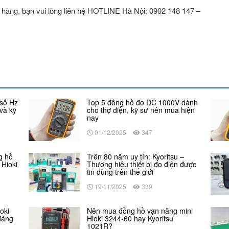
 hàng, bạn vui lòng liên hệ HOTLINE Hà Nội: 0902 148 147 –
 số Hz
Top 5 đồng hồ đo DC 1000V dành
và kỹ
cho thợ điện, kỹ sư nên mua hiện
nay
01/12/2025
347
g hồ
Trên 80 năm uy tín: Kyoritsu –
Hioki
Thương hiệu thiết bị đo điện được
tin dùng trên thế giới
19/11/2025
339
oki
Nên mua đồng hồ vạn năng mini
đáng
Hioki 3244-60 hay Kyoritsu
1021R?