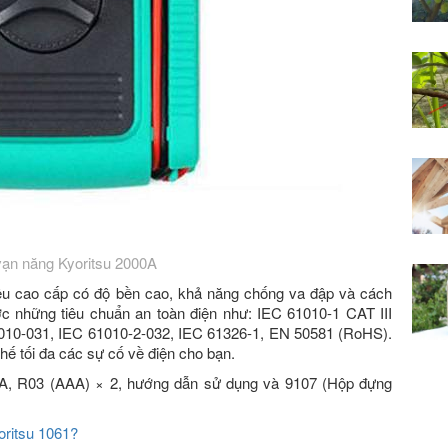
ạn năng Kyoritsu 2000A
iệu cao cấp có độ bền cao, khả năng chống va đập và cách
ược những tiêu chuẩn an toàn điện như: IEC 61010-1 CAT III
010-031, IEC 61010-2-032, IEC 61326-1, EN 50581 (RoHS).
hế tối đa các sự cố về điện cho bạn.
A, R03 (AAA) × 2, hướng dẫn sử dụng và 9107 (Hộp đựng
ritsu 1061?