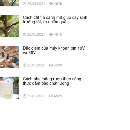
26/03/2021
4648
Cách cắt tỉa cành mít giúp cây sinh
trưởng tốt, ra nhiều quả
29/05/2021
4615
Đặc điểm của máy khoan pin 18V
và 36V
22/05/2020
4533
Cách pha loãng rượu theo công
thức đảm bảo chất lượng
29/01/2021
4529