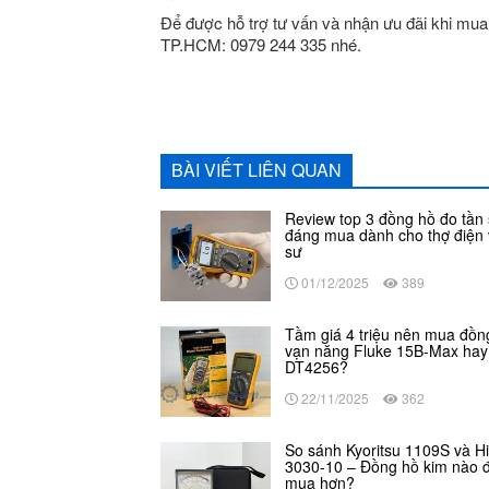
Để được hỗ trợ tư vấn và nhận ưu đãi khi mua
TP.HCM: 0979 244 335 nhé.
BÀI VIẾT LIÊN QUAN
Review top 3 đồng hồ đo tần
đáng mua dành cho thợ điện 
sư
01/12/2025
389
Tầm giá 4 triệu nên mua đồn
vạn năng Fluke 15B-Max hay 
DT4256?
22/11/2025
362
So sánh Kyoritsu 1109S và Hi
3030-10 – Đồng hồ kim nào 
mua hơn?