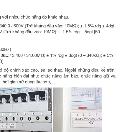
g với nhiều chức năng đo khác nhau.
 340.0 / 600V (Trở kháng đầu vào: 10MΩ); ± 1.5% rdg ± 4dgt
0V (Trở kháng đầu vào: 10MΩ); ± 1.5% rdg ± 5dgt [50 –
 60Hz)
40.0kΩ / 3.400 / 34.00MΩ; ± 1% rdg ± 3dgt (0 – 340kΩ); ± 5%
Ω)
độ chính xác cao, sai số thấp. Ngoài những điều kể trên,
năng hiện đại như: chức năng âm báo, chức năng giữ và
o thời gian sử dụng lâu hơn,…