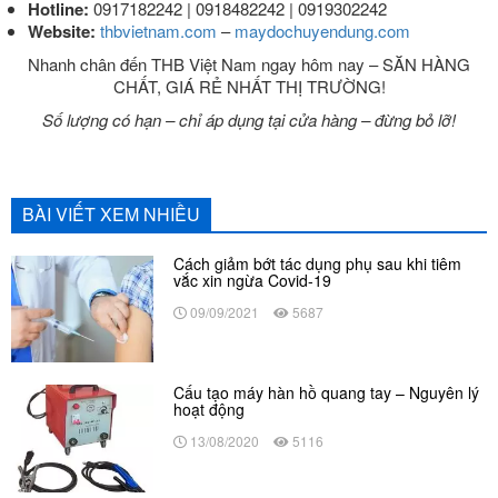
Hotline:
0917182242 | 0918482242 | 0919302242
Website:
thbvietnam.com
–
maydochuyendung.com
Nhanh chân đến THB Việt Nam ngay hôm nay – SĂN HÀNG
CHẤT, GIÁ RẺ NHẤT THỊ TRƯỜNG!
Số lượng có hạn – chỉ áp dụng tại cửa hàng – đừng bỏ lỡ!
BÀI VIẾT XEM NHIỀU
Cách giảm bớt tác dụng phụ sau khi tiêm
vắc xin ngừa Covid-19
09/09/2021
5687
Cấu tạo máy hàn hồ quang tay – Nguyên lý
hoạt động
13/08/2020
5116