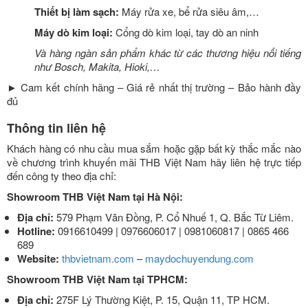
Thiết bị làm sạch:
Máy rửa xe, bể rửa siêu âm,…
Máy dò kim loại:
Cổng dò kim loại, tay dò an ninh
Và hàng ngàn sản phẩm khác từ các thương hiệu nổi tiếng
như Bosch, Makita, Hioki,…
► Cam kết chính hãng – Giá rẻ nhất thị trường – Bảo hành đầy
đủ
Thông tin liên hệ
Khách hàng có nhu cầu mua sắm hoặc gặp bất kỳ thắc mắc nào
về chương trình khuyến mãi THB Việt Nam hãy liên hệ trực tiếp
đến công ty theo địa chỉ:
Showroom THB Việt Nam tại Hà Nội:
Địa chỉ:
579 Phạm Văn Đồng, P. Cổ Nhuế 1, Q. Bắc Từ Liêm.
Hotline:
0916610499 | 0976606017 | 0981060817 | 0865 466
689
Website:
thbvietnam.com
–
maydochuyendung.com
Showroom THB Việt Nam tại TPHCM:
Địa chỉ:
275F Lý Thường Kiệt, P. 15, Quận 11, TP HCM.