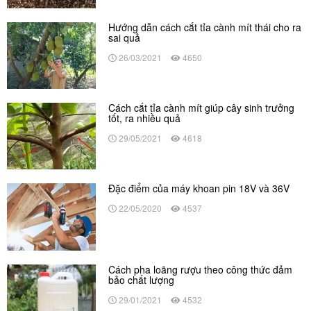
Hướng dẫn cách cắt tỉa cành mít thái cho ra
sai quả
26/03/2021
4650
Cách cắt tỉa cành mít giúp cây sinh trưởng
tốt, ra nhiều quả
29/05/2021
4618
Đặc điểm của máy khoan pin 18V và 36V
22/05/2020
4537
Cách pha loãng rượu theo công thức đảm
bảo chất lượng
29/01/2021
4532