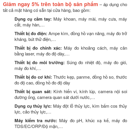
Giảm ngay 5% trên toàn bộ sản phẩm
– áp dụng cho
tất cả mặt hàng có sẵn tại cửa hàng, bao gồm:
Dụng cụ cầm tay:
Máy khoan, máy mài, máy cưa, máy
cắt, máy hàn,…
Thiết bị đo điện:
Ampe kìm, đồng hồ vạn năng, máy đo trở
kháng, bút thử điện,…
Thiết bị đo chính xác:
Máy đo khoảng cách, máy cân
bằng laser, máy đo độ dày,…
Thiết bị đo môi trường:
Súng đo nhiệt độ, máy đo gió,
máy đo khí,…
Thiết bị đo cơ khí:
Thước kẹp, panme, đồng hồ so, thước
đo độ cao, đồng hồ đo độ dày
Thiết bị quan sát:
Kính hiển vi, kính lúp, camera nội soi
đường ống, camera quan sát dưới nước,…
Dụng cụ thủy lực:
Máy đột lỗ thủy lực, kìm bấm cos thủy
lực, cảo thủy lực,…
Máy kiểm tra nước:
Máy đo pH, khúc xạ kế, máy đo
TDS/EC/ORP/Độ mặn,…