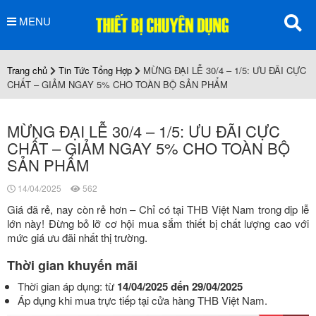
MENU
Trang chủ
Tin Tức Tổng Hợp
MỪNG ĐẠI LỄ 30/4 – 1/5: ƯU ĐÃI CỰC
CHẤT – GIẢM NGAY 5% CHO TOÀN BỘ SẢN PHẨM
MỪNG ĐẠI LỄ 30/4 – 1/5: ƯU ĐÃI CỰC
CHẤT – GIẢM NGAY 5% CHO TOÀN BỘ
SẢN PHẨM
14/04/2025
562
Giá đã rẻ, nay còn rẻ hơn – Chỉ có tại THB Việt Nam trong dịp lễ
lớn này! Đừng bỏ lỡ cơ hội mua sắm thiết bị chất lượng cao với
mức giá ưu đãi nhất thị trường.
Thời gian khuyến mãi
Thời gian áp dụng: từ
14/04/2025 đến 29/04/2025
Áp dụng khi mua trực tiếp tại cửa hàng THB Việt Nam.