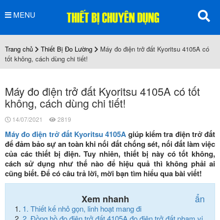
MENU
Trang chủ
Thiết Bị Đo Lường
Máy đo điện trở đất Kyoritsu 4105A có
tốt không, cách dùng chi tiết!
Máy đo điện trở đất Kyoritsu 4105A có tốt
không, cách dùng chi tiết!
14/07/2021
2819
Máy đo điện trở đất Kyoritsu 4105A
giúp kiểm tra điện trở đất
để đảm bảo sự an toàn khi nối đất chống sét, nối đất làm việc
của các thiết bị điện. Tuy nhiên, thiết bị này có tốt không,
cách sử dụng như thế nào để hiệu quả thì không phải ai
cũng biết. Để có câu trả lời, mời bạn tìm hiểu qua bài viết!
ẩn
Xem nhanh
1.
Thiết kế nhỏ gọn, linh hoạt mang đi
2.
Đồng hồ đo điện trở đất 4105A đo điện trở đất phạm vi