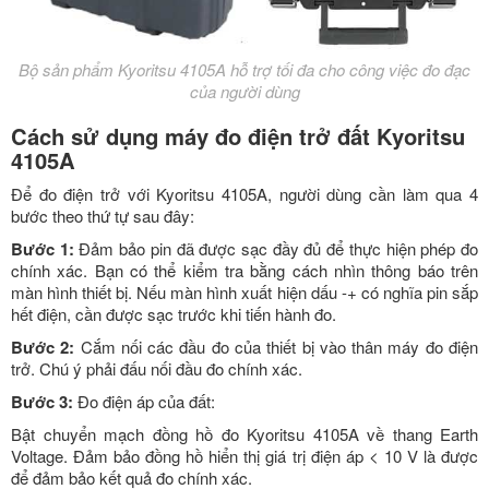
Bộ sản phẩm Kyoritsu 4105A hỗ trợ tối đa cho công việc đo đạc
của người dùng
Cách sử dụng máy đo điện trở đất Kyoritsu
4105A
Để đo điện trở với Kyoritsu 4105A, người dùng cần làm qua 4
bước theo thứ tự sau đây:
Bước 1:
Đảm bảo pin đã được sạc đầy đủ để thực hiện phép đo
chính xác. Bạn có thể kiểm tra bằng cách nhìn thông báo trên
màn hình thiết bị. Nếu màn hình xuất hiện dấu -+ có nghĩa pin sắp
hết điện, cần được sạc trước khi tiến hành đo.
Bước 2:
Cắm nối các đầu đo của thiết bị vào thân máy đo điện
trở. Chú ý phải đấu nối đầu đo chính xác.
Bước 3:
Đo điện áp của đất:
Bật chuyển mạch đồng hồ đo Kyoritsu 4105A về thang Earth
Voltage. Đảm bảo đồng hồ hiển thị giá trị điện áp < 10 V là được
để đảm bảo kết quả đo chính xác.