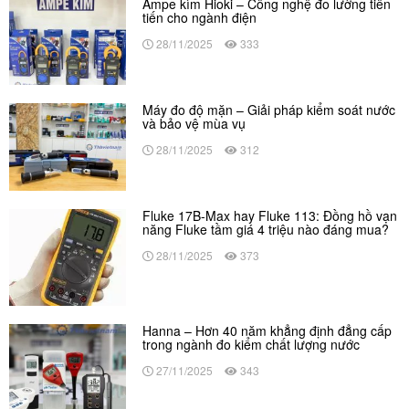
Ampe kìm Hioki – Công nghệ đo lường tiên
tiến cho ngành điện
28/11/2025
333
Máy đo độ mặn – Giải pháp kiểm soát nước
và bảo vệ mùa vụ
28/11/2025
312
Fluke 17B-Max hay Fluke 113: Đồng hồ vạn
năng Fluke tầm giá 4 triệu nào đáng mua?
28/11/2025
373
Hanna – Hơn 40 năm khẳng định đẳng cấp
trong ngành đo kiểm chất lượng nước
27/11/2025
343