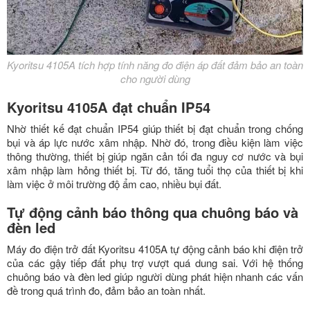
Kyoritsu 4105A tích hợp tính năng đo điện áp đất đảm bảo an toàn
cho người dùng
Kyoritsu 4105A đạt chuẩn IP54
Nhờ thiết kế đạt chuẩn IP54 giúp thiết bị đạt chuẩn trong chống
bụi và áp lực nước xâm nhập. Nhờ đó, trong điều kiện làm việc
thông thường, thiết bị giúp ngăn cản tối đa nguy cơ nước và bụi
xâm nhập làm hỏng thiết bị. Từ đó, tăng tuổi thọ của thiết bị khi
làm việc ở môi trường độ ẩm cao, nhiều bụi đất.
Tự động cảnh báo thông qua chuông báo và
đèn led
Máy đo điện trở đất Kyoritsu 4105A tự động cảnh báo khi điện trở
của các gậy tiếp đất phụ trợ vượt quá dung sai. Với hệ thống
chuông báo và đèn led giúp người dùng phát hiện nhanh các vấn
đề trong quá trình đo, đảm bảo an toàn nhất.