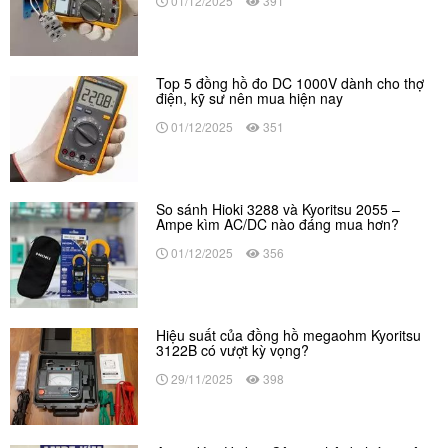
01/12/2025
391
Top 5 đồng hồ đo DC 1000V dành cho thợ
điện, kỹ sư nên mua hiện nay
01/12/2025
351
So sánh Hioki 3288 và Kyoritsu 2055 –
Ampe kìm AC/DC nào đáng mua hơn?
01/12/2025
356
Hiệu suất của đồng hồ megaohm Kyoritsu
3122B có vượt kỳ vọng?
29/11/2025
398