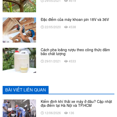
29/05/2021
4619
Đặc điểm của máy khoan pin 18V và 36V
22/05/2020
4538
Cách pha loãng rượu theo công thức đảm
bảo chất lượng
29/01/2021
4533
BÀI VIẾT LIÊN QUAN
Kiểm định khí thải xe máy ở đâu? Cập nhật
địa điểm tại Hà Nội và TP.HCM
12/06/2026
136