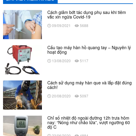
Cách giảm bớt tác dụng phụ sau khi tiêm
vắc xin ngừa Covid-19
09/09/2021
5688
Cấu tạo máy hàn hồ quang tay – Nguyên lý
hoạt động
13/08/2020
5117
Cách sử dụng máy hàn que và lắp đặt đúng
cách!
20/08/2020
5097
Chỉ số nhiệt độ ngoài đường 12h trưa hôm
nay: “Nóng như chảo lửa”, vượt ngưỡng 60
độ C
23/06/2020
4884