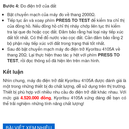
Bước 4:
Đo điện trở của đất
Bật chuyển mạch của máy đo về thang 2000Ω.
Tiếp tục ấn và xoay phím
PRESS TO TEST
để kiểm tra chỉ thị
của đồng hồ. Nếu đồng hồ chỉ thị nháy chớp liên tục thì kiểm
tra lại que đo hoặc cọc đất. Đảm bảo rằng hai loại này tiếp xúc
đất tốt nhất. Có thể đổ nước vào cọc đất.
Cần đảm bảo rằng 2
bộ phận này tiếp xúc với đất trong trạng thái tốt nhất.
Sau đó bật chuyển mạch máy đo điện trở Kyoritsu 4105A về
thang 20Ω. Lại thực hiện thao tác y hệt với phím
PRESS TO
TEST
, rồi đọc thông số đã hiện lên trên màn hình.
Kết luận
Nhìn chung, máy đo điện trở đất Kyoritsu 4105A được đánh giá là
một trong những thiết bị đo chất lượng, dễ sử dụng trên thị trường.
Thiết bị phù hợp với nhiều nhu cầu đo điện trở đất khác nhau. Với
mức giá
4.520.000 đồng
, Kyoritsu 4105A xứng đáng để bạn có
thể trải nghiệm những tính năng chất lượng!
BÀI VIẾT XEM NHIỀU