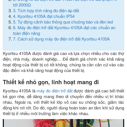
tới 2000Ω
3.
Tích hợp tính năng đo điện áp đất
4.
Kyoritsu 4105A đạt chuẩn IP54
5.
Tự động cảnh báo thông qua chuông báo và đèn led
6.
Máy đo điện trở đất Kyoritsu 4105A đạt các chuẩn an
toàn điện năng
7.
Cách sử dụng máy đo điện trở đất Kyoritsu 4105A
Kyoritsu 4105A được đánh giá cao và lựa chọn nhiều cho các thợ
điện, nhà máy, doanh nghiệp… Để đánh giá chính xác khả năng
hoạt động của thiết bị có tốt không, chúng ta cần căn cứ vào các
đặc điểm và khả năng hoạt động của thiết bị.
Thiết kế nhỏ gọn, linh hoạt mang đi
Kyoritsu 4105A là
máy đo điện trở đất
được đánh giá cao bởi thiết
kế gọn nhẹ, dễ dàng mang theo di chuyển đến nhiều vị trí khác
nhau. Ngoài ra, với thiết kế lớp vỏ cao su chống sốc, giảm tác
động khi rơi rớt. Do đó, người dùng hoàn toàn an tâm khi sử dụng
thiết bị ở nhiều môi trường làm việc khác nhau.