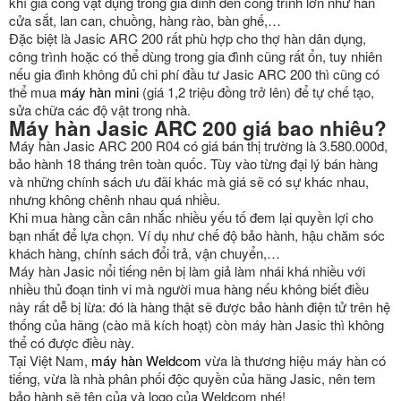
khí gia công vật dụng trong gia đình đến công trình lớn như hàn
cửa sắt, lan can, chuồng, hàng rào, bàn ghế,…
Đặc biệt là Jasic ARC 200 rất phù hợp cho thợ hàn dân dụng,
công trình hoặc có thể dùng trong gia đình cũng rất ổn, tuy nhiên
nếu gia đình không đủ chi phí đầu tư Jasic ARC 200 thì cũng có
thể mua
máy hàn mini
(giá 1,2 triệu đồng trở lên) để tự chế tạo,
sửa chữa các độ vật trong nhà.
Máy hàn Jasic ARC 200 giá bao nhiêu?
Máy hàn Jasic ARC 200 R04 có giá bán thị trường là 3.580.000đ,
bảo hành 18 tháng trên toàn quốc. Tùy vào từng đại lý bán hàng
và những chính sách ưu đãi khác mà giá sẽ có sự khác nhau,
nhưng không chênh nhau quá nhiều.
Khi mua hàng cần cân nhắc nhiều yếu tố đem lại quyền lợi cho
bạn nhất để lựa chọn. Ví dụ như chế độ bảo hành, hậu chăm sóc
khách hàng, chính sách đổi trả, vận chuyển,…
Máy hàn Jasic nổi tiếng nên bị làm giả làm nhái khá nhiều với
nhiều thủ đoạn tinh vi mà người mua hàng nếu không biết điều
này rất dễ bị lừa: đó là hàng thật sẽ được bảo hành điện tử trên hệ
thống của hãng (cào mã kích hoạt) còn máy hàn Jasic thì không
thể có được điều này.
Tại Việt Nam,
máy hàn Weldcom
vừa là thương hiệu máy hàn có
tiếng, vừa là nhà phân phối độc quyền của hãng Jasic, nên tem
bảo hành sẽ tên của và logo của Weldcom nhé!