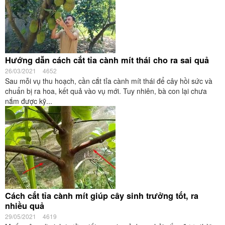
Hướng dẫn cách cắt tỉa cành mít thái cho ra sai quả
26/03/2021
4652
Sau mỗi vụ thu hoạch, cần cắt tỉa cành mít thái để cây hồi sức và
chuẩn bị ra hoa, kết quả vào vụ mới. Tuy nhiên, bà con lại chưa
nắm được kỹ...
Cách cắt tỉa cành mít giúp cây sinh trưởng tốt, ra
nhiều quả
29/05/2021
4619