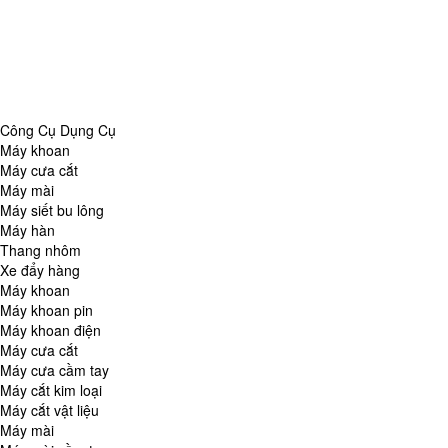
Danh Mục
Công Cụ Dụng Cụ
Chăm Sóc Nhà Cửa
Thiết Bị Đo Lường
Thiết Bị Quan Sát
Tin Tức Tổng Hợp
Công Cụ Dụng Cụ
Máy khoan
Máy cưa cắt
Máy mài
Máy siết bu lông
Máy hàn
Thang nhôm
Xe đẩy hàng
Máy khoan
Máy khoan pin
Máy khoan điện
Máy cưa cắt
Máy cưa cầm tay
Máy cắt kim loại
Máy cắt vật liệu
Máy mài