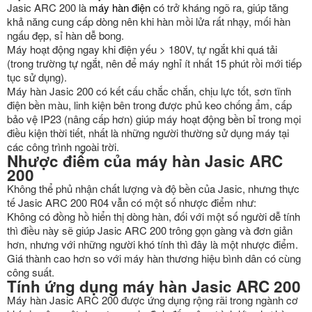
Jasic ARC 200 là
máy hàn điện
có trở kháng ngõ ra, giúp tăng
khả năng cung cấp dòng nên khi hàn mồi lửa rất nhạy, mối hàn
ngấu đẹp, sỉ hàn dễ bong.
Máy hoạt động ngay khi điện yếu > 180V, tự ngắt khi quá tải
(trong trường tự ngắt, nên để máy nghỉ ít nhất 15 phút rồi mới tiếp
tục sử dụng).
Máy hàn Jasic 200 có kết cấu chắc chắn, chịu lực tốt, sơn tĩnh
điện bền màu, linh kiện bên trong được phủ keo chống ẩm, cấp
bảo vệ IP23 (nâng cấp hơn) giúp máy hoạt động bền bỉ trong mọi
điều kiện thời tiết, nhất là những người thường sử dụng máy tại
các công trình ngoài trời.
Nhược điểm của máy hàn Jasic ARC
200
Không thể phủ nhận chất lượng và độ bền của Jasic, nhưng thực
tế Jasic ARC 200 R04 vẫn có một số nhược điểm như:
Không có đồng hồ hiển thị dòng hàn, đối với một số người dễ tính
thì điều này sẽ giúp Jasic ARC 200 trông gọn gàng và đơn giản
hơn, nhưng với những người khó tính thì đây là một nhược điểm.
Giá thành cao hơn so với máy hàn thương hiệu bình dân có cùng
công suất.
Tính ứng dụng máy hàn Jasic ARC 200
Máy hàn Jasic ARC 200 được ứng dụng rộng rãi trong ngành cơ