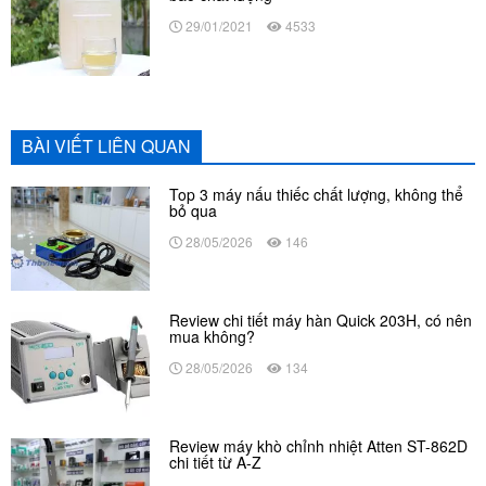
29/01/2021
4533
BÀI VIẾT LIÊN QUAN
Top 3 máy nấu thiếc chất lượng, không thể
bỏ qua
28/05/2026
146
Review chi tiết máy hàn Quick 203H, có nên
mua không?
28/05/2026
134
Review máy khò chỉnh nhiệt Atten ST-862D
chi tiết từ A-Z