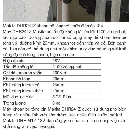
Makita DHR241Z khoan bê tông với mức điện áp 18V
Máy DHR241Z Makita có tốc độ không tải lên tới 1100 vòng/phút,
lực đập cao. Do vậy, bạn có thể sử dụng máy để khoan trên bê
tông với đường kính 20mm, khoan tốt trên thép và gỗ. Bên cạnh
đó, bạn còn có thể dùng như một chiếc máy đục bê tông với khả
năng đục bê tông nhanh, hiệu quả cao.
Điện áp pin
18V
Tốc độ không tải
1100 vòng/phút
Cài đặt momen xoắn
160Nm
Khoan bê tông
20mm
Khả năng khoan gỗ
26mm
Khả năng khoan thép
13mm
Mũi đục lục giác
SDS-Plus
Trọng lượng
3 kg
Máy khoan bê tông pin Makita DHR241Z được sử dụng phổ biến
trong rất nhiều lĩnh vực xây dựng, sửa chữa điện nước, cơ khí…
Makita DHR241Z 18V đáp ứng yêu cầu cao trong công việc với
khả năng làm việc hiệu quả.