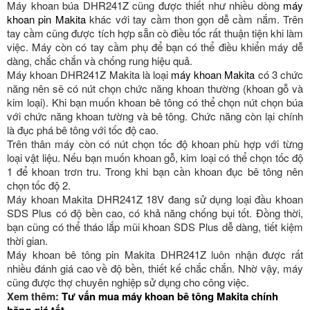
Máy khoan búa DHR241Z cũng được thiết như nhiều dòng
máy
khoan pin Makita
khác với tay cầm thon gọn dễ cầm nắm. Trên
tay cầm cũng được tích hợp sẵn cò điều tốc rất thuận tiện khi làm
việc. Máy còn có tay cầm phụ để bạn có thể điều khiển máy dễ
dàng, chắc chắn và chống rung hiệu quả.
Máy khoan DHR241Z Makita là loại
máy khoan Makita
có 3 chức
năng nên sẽ có nút chọn chức năng khoan thường (khoan gỗ và
kim loại). Khi bạn muốn khoan bê tông có thể chọn nút chọn búa
với chức năng khoan tường và bê tông. Chức năng còn lại chính
là đục phá bê tông với tốc độ cao.
Trên thân máy còn có nút chọn tốc độ khoan phù hợp với từng
loại vật liệu. Nếu bạn muốn khoan gỗ, kim loại có thể chọn tốc độ
1 để khoan trơn tru. Trong khi bạn cần khoan đục bê tông nên
chọn tốc độ 2.
Máy khoan Makita DHR241Z 18V đang sử dụng loại đầu khoan
SDS Plus có độ bền cao, có khả năng chống bụi tốt. Đồng thời,
bạn cũng có thể tháo lắp mũi khoan SDS Plus dễ dàng, tiết kiệm
thời gian.
Máy khoan bê tông pin Makita DHR241Z luôn nhận được rất
nhiều đánh giá cao về độ bền, thiết kế chắc chắn. Nhờ vậy, máy
cũng được thợ chuyên nghiệp sử dụng cho công việc.
Xem thêm:
Tư vấn mua máy khoan bê tông Makita chính