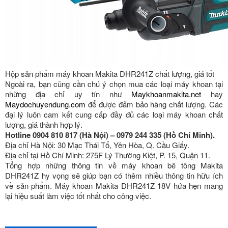
Hộp sản phẩm máy khoan Makita DHR241Z chất lượng, giá tốt
Ngoài ra, bạn cũng cần chú ý chọn mua các loại máy khoan tại
những địa chỉ uy tín như
Maykhoanmakita.net
hay
Maydochuyendung.com
để được đảm bảo hàng chất lượng. Các
đại lý luôn cam kết cung cấp đầy đủ các loại máy khoan chất
lượng, giá thành hợp lý.
Hotline 0904 810 817 (Hà Nội) – 0979 244 335 (Hồ Chí Minh).
Địa chỉ Hà Nội: 30 Mạc Thái Tổ, Yên Hòa, Q. Cầu Giấy.
Địa chỉ tại Hồ Chí Minh: 275F Lý Thường Kiệt, P. 15, Quận 11.
Tổng hợp những thông tin về máy khoan bê tông Makita
DHR241Z hy vọng sẽ giúp bạn có thêm nhiều thông tin hữu ích
về sản phẩm. Máy khoan Makita DHR241Z 18V hứa hẹn mang
lại hiệu suất làm việc tốt nhất cho công việc.