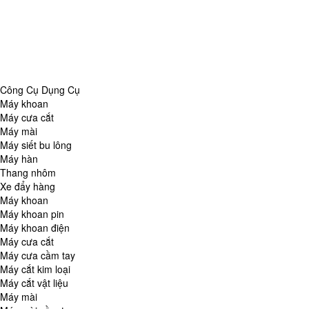
Danh Mục
Công Cụ Dụng Cụ
Chăm Sóc Nhà Cửa
Thiết Bị Đo Lường
Thiết Bị Quan Sát
Tin Tức Tổng Hợp
Công Cụ Dụng Cụ
Máy khoan
Máy cưa cắt
Máy mài
Máy siết bu lông
Máy hàn
Thang nhôm
Xe đẩy hàng
Máy khoan
Máy khoan pin
Máy khoan điện
Máy cưa cắt
Máy cưa cầm tay
Máy cắt kim loại
Máy cắt vật liệu
Máy mài