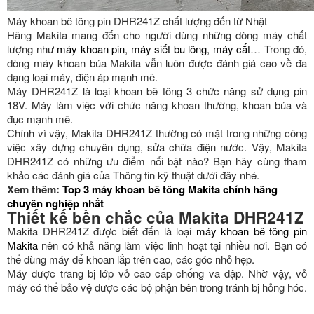
Máy khoan bê tông pin DHR241Z chất lượng đến từ Nhật
Hãng Makita mang đến cho người dùng những dòng máy chất
lượng như
máy khoan pin
,
máy siết bu lông
,
máy cắt
… Trong đó,
dòng máy khoan búa Makita vẫn luôn được đánh giá cao về đa
dạng loại máy, điện áp mạnh mẽ.
Máy DHR241Z là loại khoan bê tông 3 chức năng sử dụng pin
18V. Máy làm việc với chức năng khoan thường, khoan búa và
đục mạnh mẽ.
Chính vì vậy, Makita DHR241Z thường có mặt trong những công
việc xây dựng chuyên dụng, sửa chữa điện nước. Vậy, Makita
DHR241Z có những ưu điểm nổi bật nào? Bạn hãy cùng tham
khảo các đánh giá của Thông tin kỹ thuật dưới đây nhé.
Xem thêm:
Top 3 máy khoan bê tông Makita chính hãng
chuyên nghiệp nhất
Thiết kế bền chắc của Makita DHR241Z
Makita DHR241Z được biết đến là loại
máy khoan bê tông pin
Makita
nên có khả năng làm việc linh hoạt tại nhiều nơi. Bạn có
thể dùng máy để khoan lắp trên cao, các góc nhỏ hẹp.
Máy được trang bị lớp vỏ cao cấp chống va đập. Nhờ vậy, vỏ
máy có thể bảo vệ được các bộ phận bên trong tránh bị hỏng hóc.