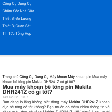
Công Cụ Dụng Cụ
Chăm Sóc Nhà Cửa
Thiết Bị Đo Lường
Thiết Bị Quan Sát
Tin Tức Tổng Hợp
Trang chủ
Công Cụ Dụng Cụ
Máy khoan
Máy khoan pin
Mua máy
khoan bê tông pin Makita DHR241Z có gì tốt?
Mua máy khoan bê tông pin Makita
DHR241Z có gì tốt?
14/11/2022
1097
Bạn đang lo lắng không biết dòng máy
Makita DHR241Z
khoan
đục bê tông có tốt không? Bạn muốn có thêm nhiều thông tin về
dòng máy đục bê tông Makita DHR241Z 18V này? Ngay dưới