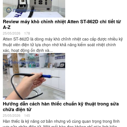
Review máy khò chỉnh nhiệt Atten ST-862D chi tiết từ
A-Z
25/05/2026
178
Atten ST-862D là dòng máy khò chỉnh nhiệt cao cấp được nhiều kỹ
thuật viên điện tử lựa chọn nhờ khả năng kiểm soát nhiệt chính
xác, hoạt động ổn định và...
Hướng dẫn cách hàn thiếc chuẩn kỹ thuật trong sửa
chữa điện tử
25/05/2026
145
Hàn thiếc là kỹ năng cơ bản nhưng vô cùng quan trọng trong lĩnh
vực sửa chữa điện tử. Một mối hàn đẹp không chỉ giúp linh kiện