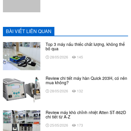
Top 3 máy nấu thiếc chất lượng, không thể
bỏ qua
28/05/2026
145
Review chi tiết máy hàn Quick 203H, có nên
mua không?
28/05/2026
132
Review máy khò chỉnh nhiệt Atten ST-862D
chi tiết từ A-Z
25/05/2026
173
Hướng dẫn cách hàn thiếc chuẩn kỹ thuật
trong sửa chữa điện tử
25/05/2026
141