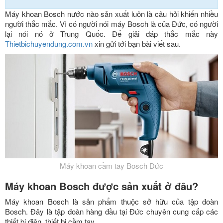
Máy khoan Bosch nước nào sản xuất luôn là câu hỏi khiến nhiều
người thắc mắc. Vì có người nói máy Bosch là của Đức, có người
lại nói nó ở Trung Quốc. Để giải đáp thắc mắc này
Thietbichuyendung.com.vn
xin gửi tới bạn bài viết sau.
Máy khoan cầm tay Bosch Đức
Máy khoan Bosch được sản xuất ở đâu?
Máy khoan Bosch là sản phẩm thuộc sở hữu của tập đoàn
Bosch. Đây là tập đoàn hàng đầu tại Đức chuyên cung cấp các
thiết bị điện, thiết bị cầm tay.