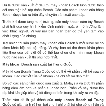
Dù là được sản xuất ở đâu thì máy khoan Bosch luôn được theo
dõi cẩn thận bởi tập đoàn Bosch. Các sản phẩm khoan của hãng
Bosch được tạo ra trên dây chuyền sản xuất cao cấp.
Trước khi được tung ra thị trường, các máy khoan cầm tay Bosch
phải trải qua quy trình kiểm định nghiêm ngặt ở môi trường làm
việc khắc nghiệt. Vì vậy mà bạn hoàn toàn có thể yên tâm vào
chất lượng của chúng.
Tuy nhiên thì sản phẩm máy khoan của Bosch ở mỗi nước sẽ có
điểm khác biệt nổi bật riêng. Vì vậy bạn có thể tham khảo phần
tiếp theo của bài viết để có thể lựa chọn cho mình máy khoan
nước nào sản xuất thì phù hợp nhất.
Máy khoan Bosch sản xuất tại Trung Quốc
Máy khoan Bosch Trung Quốc có ưu thế về phần thiết kế của vỏ
khoan. Các chi tiết của vỏ khoan khá chi tiết và đẹp mắt.
So với các sản phẩm được sản xuất tại Malaysia và Đức thì phần
báng cầm êm hơn và phần su chắc hơn. Phần vỏ này được lắp
ráp khá kín giúp bảo vệ tốt động cơ bên trong khi xảy ra va đập.
Thêm vào đó là giá thành của
máy khoan Bosch tại Trung
Quốc
có giá thành rẻ hơn bởi vì chi phí phải trả cho công nhân và