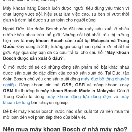
Máy khoan hãng Bosch luôn được người tiêu dùng yêu thích vì
chất lượng vượt trội, hiệu suất làm việc cao, sự bền bỉ vượt thời
gian và đem lại được sự an toàn cho người dùng.
Ngoài Đức, tập đoàn Bosch còn đặt nhà máy sản xuất ở nhiều
nước khác nhau trên thế giới. Nhưng nổi bật nhất trên thị trường
hiện nay là
máy khoan Bosch sản xuất tại Malaysia và Trung
Quốc
. Đây cũng là 2 thị trường gia công thành phẩm lớn nhất thế
giới. Vậy qua đây bạn đã có câu trả lời cho câu hỏi “
Máy khoan
Bosch được sản xuất ở đâu?
”.
Ở mỗi nước thì sẽ có những dòng sản phẩm nổi bật khác nhau
được sản xuất do đặc điểm của cơ sở sản xuất đó. Tại Đức, tập
đoàn Bosch chủ yếu cho sản xuất dòng
máy đục bê tông chuyên
nghiệp
. Dòng khoan pin mã
GSB, GSR
và dòng khoan xoay
GBM
thì thường là
máy khoan Bosch Made in Malaysia
. Còn ở
Trung Quốc là dòng
máy khoan động lực dùng điện
và
máy
khoan bê tông
bán chuyên nghiệp.
Để biết máy khoan bosch nước nào sản xuất tốt và nên mua thì
mời bạn đến với phần tiếp theo của bài viết.
Nên mua máy khoan Bosch ở nhà máy nào?