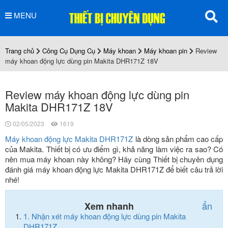
MENU
Trang chủ
Công Cụ Dụng Cụ
Máy khoan
Máy khoan pin
Review
máy khoan động lực dùng pin Makita DHR171Z 18V
Review máy khoan động lực dùng pin
Makita DHR171Z 18V
02/05/2023
1619
Máy khoan động lực Makita DHR171Z
là dòng sản phẩm cao cấp
của Makita. Thiết bị có ưu điểm gì, khả năng làm việc ra sao? Có
nên mua máy khoan này không? Hãy cùng Thiết bị chuyên dụng
đánh giá máy khoan động lực Makita DHR171Z để biết câu trả lời
nhé!
ẩn
Xem nhanh
1.
Nhận xét máy khoan động lực dùng pin Makita
DHR171Z