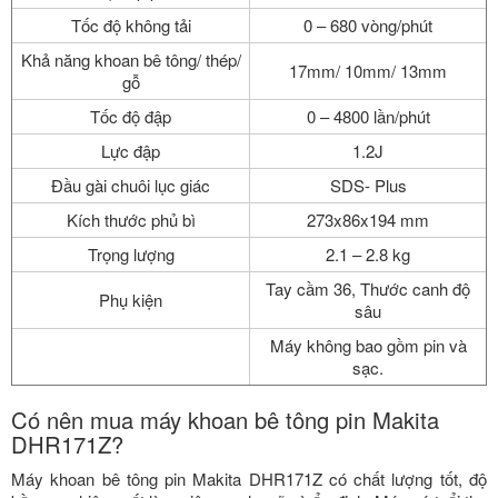
Tốc độ không tải
0 – 680 vòng/phút
Khả năng khoan bê tông/ thép/
17mm/ 10mm/ 13mm
gỗ
Tốc độ đập
0 – 4800 lần/phút
Lực đập
1.2J
Đầu gài chuôi lục giác
SDS- Plus
Kích thước phủ bì
273x86x194 mm
Trọng lượng
2.1 – 2.8 kg
Tay cầm 36, Thước canh độ
Phụ kiện
sâu
Máy không bao gồm pin và
sạc.
Có nên mua máy khoan bê tông pin Makita
DHR171Z?
Máy khoan bê tông pin Makita DHR171Z có chất lượng tốt, độ