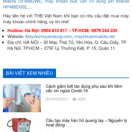
Makita DF488DWE
,
máy khoan búa vặn vít dùng pin Makita
HP488D002
,…
Hãy liên hệ với THB Việt Nam khi bạn có nhu cầu đặt mua máy
máy khoan chính hãng, uy tín nhé!
Hotline: Hà Nội: 0904 810 817 – TP.HCM: 0979 244 335
Website:
Maydochuyendung.com
,
maykhoanmakita.net
Địa chỉ: HÀ NỘI – 30 Mạc Thái Tổ, Yên Hòa, Q. Cầu Giấy, TP
Hà Nội. TP.HCM – 275F Lý Thường Kiệt, P. 15, Quận 11.
BÀI VIẾT XEM NHIỀU
Cách giảm bớt tác dụng phụ sau khi tiêm
vắc xin ngừa Covid-19
09/09/2021
5685
Cấu tạo máy hàn hồ quang tay – Nguyên lý
hoạt động