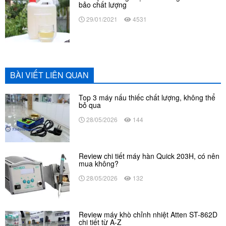
bảo chất lượng
29/01/2021
4531
BÀI VIẾT LIÊN QUAN
Top 3 máy nấu thiếc chất lượng, không thể
bỏ qua
28/05/2026
144
Review chi tiết máy hàn Quick 203H, có nên
mua không?
28/05/2026
132
Review máy khò chỉnh nhiệt Atten ST-862D
chi tiết từ A-Z