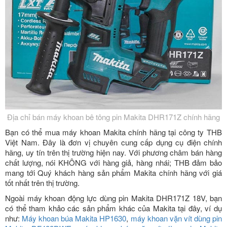
Địa chỉ bán máy khoan bê tông pin Makita DHR171Z chính hãng
Bạn có thể mua
máy khoan Makita
chính hãng tại công ty THB
Việt Nam. Đây là đơn vị chuyên cung cấp dụng cụ điện chính
hãng, uy tín trên thị trường hiện nay. Với phương châm bán hàng
chất lượng, nói KHÔNG với hàng giả, hàng nhái; THB đảm bảo
mang tới Quý khách hàng sản phẩm Makita chính hãng với giá
tốt nhất trên thị trường.
Ngoài máy khoan động lực dùng pin Makita DHR171Z 18V, bạn
có thể tham khảo các sản phẩm khác của Makita tại đây, ví dụ
như:
Máy khoan búa Makita HP1630
,
máy khoan vặn vít dùng pin