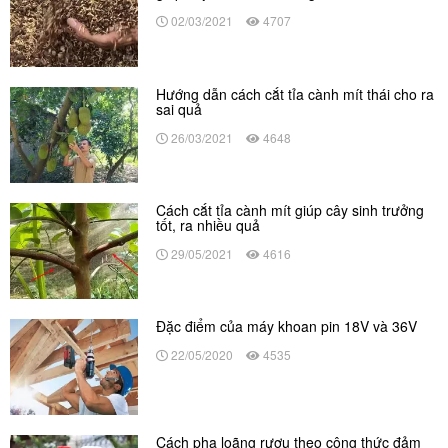
02/03/2021
4707
Hướng dẫn cách cắt tỉa cành mít thái cho ra
sai quả
26/03/2021
4648
Cách cắt tỉa cành mít giúp cây sinh trưởng
tốt, ra nhiều quả
29/05/2021
4616
Đặc điểm của máy khoan pin 18V và 36V
22/05/2020
4535
Cách pha loãng rượu theo công thức đảm