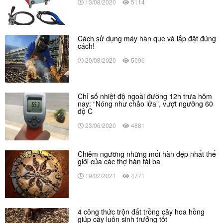
13/08/2020
5114
Cách sử dụng máy hàn que và lắp đặt đúng
cách!
20/08/2020
5096
Chỉ số nhiệt độ ngoài đường 12h trưa hôm
nay: “Nóng như chảo lửa”, vượt ngưỡng 60
độ C
23/06/2020
4881
Chiêm ngưỡng những mối hàn đẹp nhất thế
giới của các thợ hàn tài ba
19/02/2021
4771
4 công thức trộn đất trồng cây hoa hồng
giúp cây luôn sinh trưởng tốt