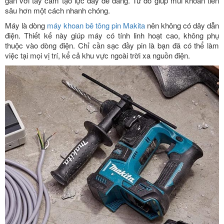
gắn với tay cầm tạo lực đẩy dễ dàng. Từ đó giúp mũi khoan tiến
sâu hơn một cách nhanh chóng.
Máy là dòng
máy khoan bê tông pin Makita
nên không có dây dẫn
điện. Thiết kế này giúp máy có tính linh hoạt cao, không phụ
thuộc vào dòng điện. Chỉ cần sạc đầy pin là bạn đã có thể làm
việc tại mọi vị trí, kể cả khu vực ngoài trời xa nguồn điện.