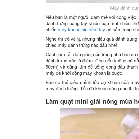
Máy đánh trứn
Nếu bạn là một người đam mê với công việc l
đánh trứng bằng tay khiến bạn mất nhiều thờ
chiếc
máy khoan pin cầm tay
có sẵn trong nhà
Nghe thì có vẻ lạ nhưng hiệu quả đánh trứn
chiếc máy đánh trứng nào đâu nhé!
Cách làm rất đơn giản, nếu trong nhà bạn có 
đánh trứng vào là được. Còn nếu không có sẵn
50cm) và dùng kìm để uống cong đầu thanh n
máy để khởi động máy khoan là được.
Bạn có thể điều chỉnh tốc độ khoan của máy
máy đánh trứng. Tốc độ khoan càng cao thì t
Làm quạt mini giải nóng mùa h