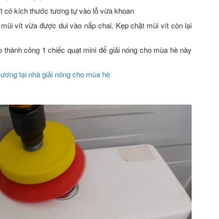
t có kích thước tương tự vào lỗ vừa khoan
ũi vít vừa được dui vào nắp chai. Kẹp chặt mũi vít còn lại
o thành công 1 chiếc quạt mini để giải nóng cho mùa hè này
sương tại nhà giải nóng cho mùa hè