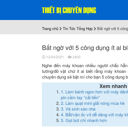
Trang chủ
Tin Tức Tổng Hợp
Bất ngờ với 5 công
Bất ngờ với 5 công dụng ít ai 
12/04/2021
2400
Nghe đến máy khoan nhiều người chắc hẳn
tường/đồ vật chứ ít ai biết rằng máy khoan 
chuyên dụng sẽ bật mí cho bạn 5 công dụng b
Xem nhanh
1.
Làm bánh ngon hơn với máy đánh
pin cầm tay “cải tiến”
2.
Làm quạt mini giải nóng mùa hè
3.
Vệ sinh sàn nhà
4.
Bắt/vặn ốc vít dễ dàng với máy 
5.
Gọt bút chì nhanh hơn