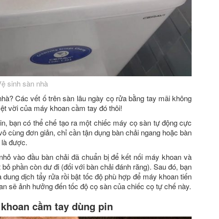
Vệ sinh sàn nhà
nhà? Các vết ố trên sàn lâu ngày cọ rửa bằng tay mãi không
yệt vời của máy khoan cầm tay đó thôi!
n, bạn có thể chế tạo ra một chiếc máy cọ sàn tự động cực
 vô cùng đơn giản, chỉ cần tận dụng bàn chải ngang hoặc bàn
 là được.
 nhỏ vào đầu bàn chải đã chuẩn bị để kết nối máy khoan và
 bỏ phần còn dư đi (đối với bàn chải đánh răng). Sau đó, bạn
dung dịch tẩy rửa rồi bật tốc độ phù hợp để máy khoan tiến
an sẽ ảnh hưởng đến tốc độ cọ sàn của chiếc cọ tự chế này.
y khoan cầm tay dùng pin