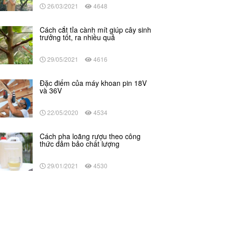
26/03/2021
4648
Cách cắt tỉa cành mít giúp cây sinh
trưởng tốt, ra nhiều quả
29/05/2021
4616
Đặc điểm của máy khoan pin 18V
và 36V
22/05/2020
4534
Cách pha loãng rượu theo công
thức đảm bảo chất lượng
29/01/2021
4530