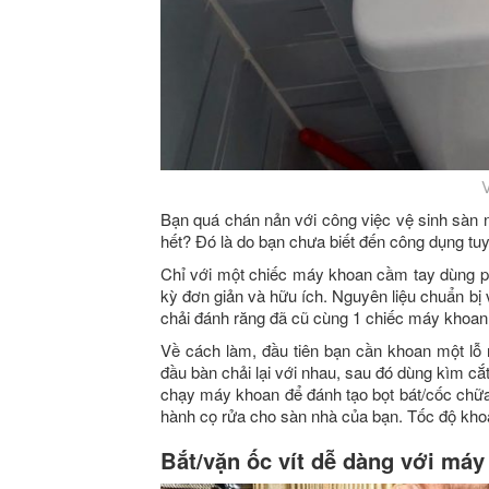
Bạn quá chán nản với công việc vệ sinh sàn 
hết? Đó là do bạn chưa biết đến công dụng tu
Chỉ với một chiếc máy khoan cầm tay dùng pi
kỳ đơn giản và hữu ích. Nguyên liệu chuẩn bị
chải đánh răng đã cũ cùng 1 chiếc máy khoan
Về cách làm, đầu tiên bạn cần khoan một lỗ
đầu bàn chải lại với nhau, sau đó dùng kìm cắt
chạy máy khoan để đánh tạo bọt bát/cốc chữa 
hành cọ rửa cho sàn nhà của bạn. Tốc độ kho
Bắt/vặn ốc vít dễ dàng với má