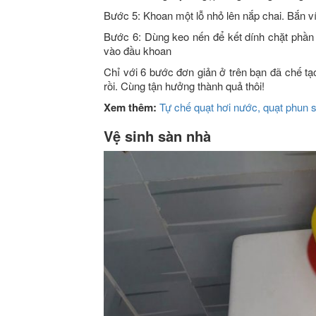
Bước 5: Khoan một lỗ nhỏ lên nắp chai. Bắn ví
Bước 6: Dùng keo nến để kết dính chặt phần m
vào đầu khoan
Chỉ với 6 bước đơn giản ở trên bạn đã chế tạ
rồi. Cùng tận hưởng thành quả thôi!
Xem thêm:
Tự chế quạt hơi nước, quạt phun 
Vệ sinh sàn nhà