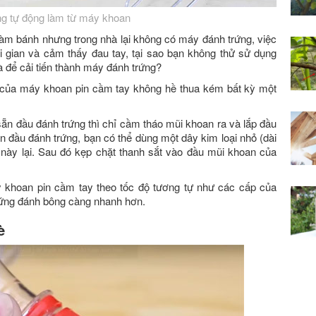
g tự động làm từ máy khoan
àm bánh nhưng trong nhà lại không có máy đánh trứng, việc
i gian và cảm thấy đau tay, tại sao bạn không thử sử dụng
 để cải tiến thành máy đánh trứng?
g của máy khoan pin cầm tay không hề thua kém bất kỳ một
sẵn đầu đánh trứng thì chỉ cầm tháo mũi khoan ra và lắp đầu
 đầu đánh trứng, bạn có thể dùng một dây kim loại nhỏ (dài
ày lại. Sau đó kẹp chặt thanh sắt vào đầu mũi khoan của
 khoan pin cầm tay theo tốc độ tương tự như các cấp của
rứng đánh bông càng nhanh hơn.
è