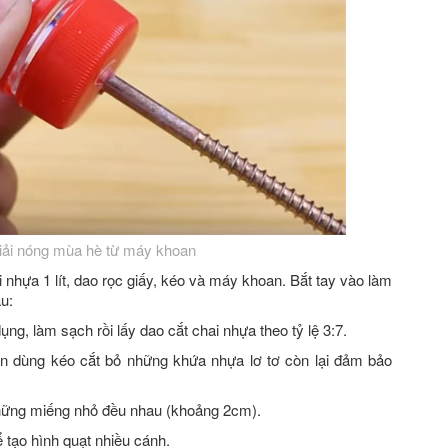
giải nóng mùa hè từ máy khoan
 nhựa 1 lít, dao rọc giấy, kéo và máy khoan. Bắt tay vào làm
u:
ụng, làm sạch rồi lấy dao cắt chai nhựa theo tỷ lệ 3:7.
bạn dùng kéo cắt bỏ những khứa nhựa lơ tơ còn lại đảm bảo
những miếng nhỏ đều nhau (khoảng 2cm).
tạo hình quạt nhiều cánh.