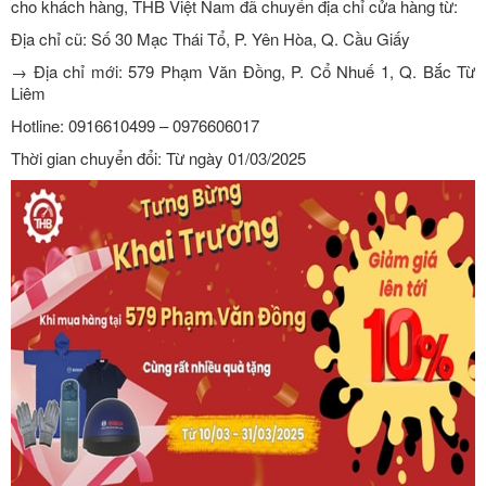
cho khách hàng, THB Việt Nam đã chuyển địa chỉ cửa hàng từ:
Địa chỉ cũ: Số 30 Mạc Thái Tổ, P. Yên Hòa, Q. Cầu Giấy
→ Địa chỉ mới: 579 Phạm Văn Đồng, P. Cổ Nhuế 1, Q. Bắc Từ
Liêm
Hotline: 0916610499 – 0976606017
Thời gian chuyển đổi: Từ ngày 01/03/2025