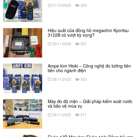
01/12/2025
355
Hiệu suất của đồng hồ megaohm Kyoritsu
3122B có vượt kỳ vọng?
29/11/2025
397
Ampe kìm Hioki – Công nghệ đo lường tiên
tiến cho ngành điện
28/11/2025
333
Máy đo độ mặn – Giải pháp kiểm soát nước
và bảo vệ mùa vụ
28/11/2025
311
Fluke 17B-Max hay Fluke 113: Đồng hồ vạn