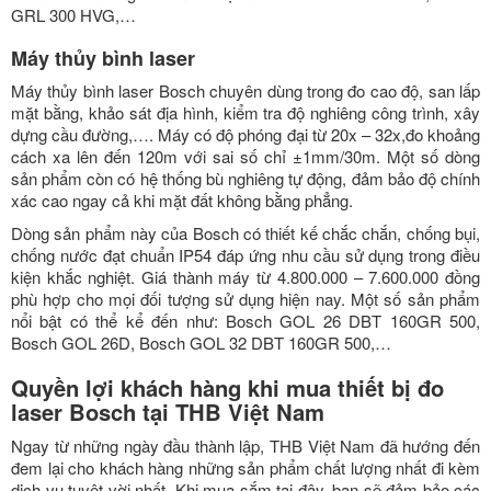
GRL 300 HVG,…
Máy thủy bình laser
Máy thủy bình laser Bosch chuyên dùng trong đo cao độ, san lấp
mặt bằng, khảo sát địa hình, kiểm tra độ nghiêng công trình, xây
dựng cầu đường,…. Máy có độ phóng đại từ 20x – 32x,đo khoảng
cách xa lên đến 120m với sai số chỉ ±1mm/30m. Một số dòng
sản phẩm còn có hệ thống bù nghiêng tự động, đảm bảo độ chính
xác cao ngay cả khi mặt đất không bằng phẳng.
Dòng sản phẩm này của Bosch có thiết kế chắc chắn, chống bụi,
chống nước đạt chuẩn IP54 đáp ứng nhu cầu sử dụng trong điều
kiện khắc nghiệt. Giá thành máy từ 4.800.000 – 7.600.000 đồng
phù hợp cho mọi đối tượng sử dụng hiện nay. Một số sản phẩm
nổi bật có thể kể đến như: Bosch GOL 26 DBT 160GR 500,
Bosch GOL 26D, Bosch GOL 32 DBT 160GR 500,…
Quyền lợi khách hàng khi mua thiết bị đo
laser Bosch tại THB Việt Nam
Ngay từ những ngày đầu thành lập, THB Việt Nam đã hướng đến
đem lại cho khách hàng những sản phẩm chất lượng nhất đi kèm
dịch vụ tuyệt vời nhất. Khi mua sắm tại đây, bạn sẽ đảm bảo các