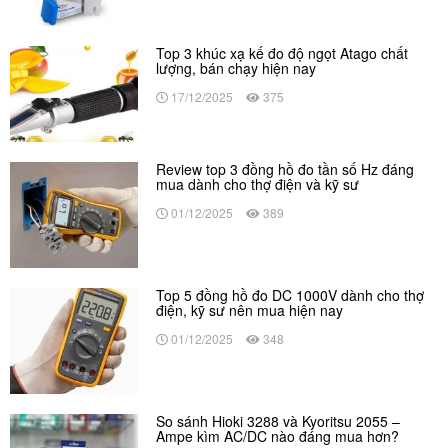
Top 3 khúc xạ kế đo độ ngọt Atago chất
lượng, bán chạy hiện nay
17/12/2025
375
Review top 3 đồng hồ đo tần số Hz đáng
mua dành cho thợ điện và kỹ sư
01/12/2025
389
Top 5 đồng hồ đo DC 1000V dành cho thợ
điện, kỹ sư nên mua hiện nay
01/12/2025
348
So sánh Hioki 3288 và Kyoritsu 2055 –
Ampe kìm AC/DC nào đáng mua hơn?