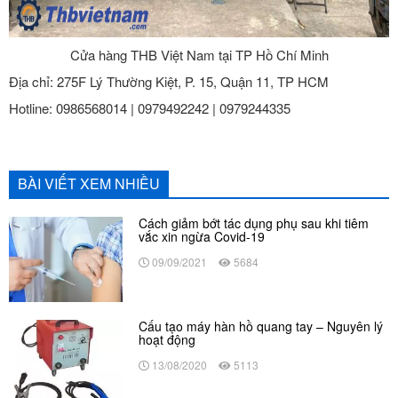
Cửa hàng THB Việt Nam tại TP Hồ Chí Minh
Địa chỉ: 275F Lý Thường Kiệt, P. 15, Quận 11, TP HCM
Hotline: 0986568014 | 0979492242 | 0979244335
BÀI VIẾT XEM NHIỀU
Cách giảm bớt tác dụng phụ sau khi tiêm
vắc xin ngừa Covid-19
09/09/2021
5684
Cấu tạo máy hàn hồ quang tay – Nguyên lý
hoạt động
13/08/2020
5113