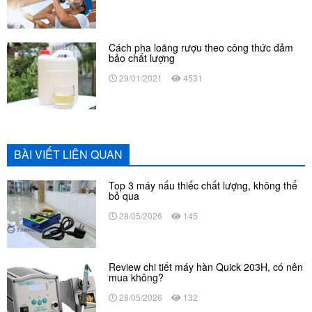
Cách pha loãng rượu theo công thức đảm
bảo chất lượng
29/01/2021
4531
BÀI VIẾT LIÊN QUAN
Top 3 máy nấu thiếc chất lượng, không thể
bỏ qua
28/05/2026
145
Review chi tiết máy hàn Quick 203H, có nên
mua không?
28/05/2026
132