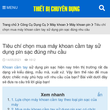
MENU
Trang chủ
Công Cụ Dụng Cụ
Máy khoan
Máy khoan pin
Tiêu chí
chọn mua máy khoan cầm tay sử dụng pin sạc đúng nhu cầu
Tiêu chí chọn mua máy khoan cầm tay sử
dụng pin sạc đúng nhu cầu
14/05/2021
1612
Khoan cầm tay
sử dụng pin sạc hiện nay trên thị trường rất đa
dạng về kiểu dáng, mẫu mã, xuất xứ. Vậy làm thế nào để mua
được chiếc máy phù hợp với nhu cầu của bạn? Bài viết dưới đây
sẽ đưa ra câu trả lời giúp bạn!
ẩn
Xem nhanh
1.
Lựa chọn máy khoan cầm tay theo loại pin sạc của
máy
2.
Mua máy khoan cầm tay sử dụng pin sạc có chức