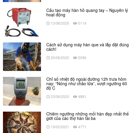
Cấu tạo máy hàn hồ quang tay – Nguyên lý
hoạt động
13/08/2020
5114
Cách sử dụng máy hàn que và lắp đặt đúng
cách!
20/08/2020
5096
Chỉ số nhiệt độ ngoài đường 12h trưa hôm
nay: “Nóng như chảo lửa”, vượt ngưỡng 60
độ C
23/06/2020
4881
Chiêm ngưỡng những mối hàn đẹp nhất thế
giới của các thợ hàn tài ba
19/02/2021
4771