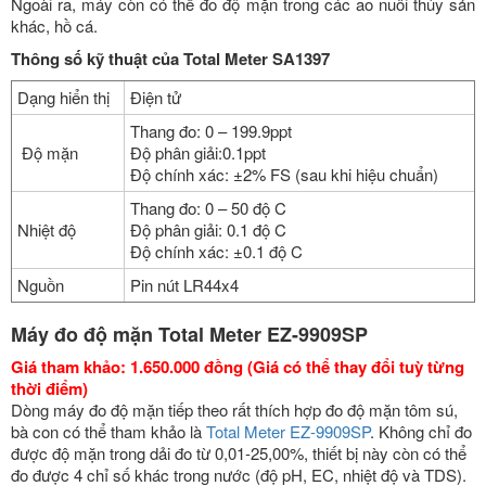
Ngoài ra, máy còn có thể đo độ mặn trong các ao nuôi thủy sản
khác, hồ cá.
Thông số kỹ thuật của Total Meter SA1397
Dạng hiển thị
Điện tử
Thang đo: 0 – 199.9ppt
Độ mặn
Độ phân giải:0.1ppt
Độ chính xác: ±2% FS (sau khi hiệu chuẩn)
Thang đo: 0 – 50 độ C
Nhiệt độ
Độ phân giải: 0.1 độ C
Độ chính xác: ±0.1 độ C
Nguồn
Pin nút LR44x4
Máy đo độ mặn Total Meter EZ-9909SP
Giá tham khảo: 1.650.000 đồng (Giá có thể thay đổi tuỳ từng
thời điểm)
Dòng máy đo độ mặn tiếp theo rất thích hợp đo độ mặn tôm sú,
bà con có thể tham khảo là
Total Meter EZ-9909SP
. Không chỉ đo
được độ mặn trong dải đo từ 0,01-25,00%, thiết bị này còn có thể
đo được 4 chỉ số khác trong nước (độ pH, EC, nhiệt độ và TDS).