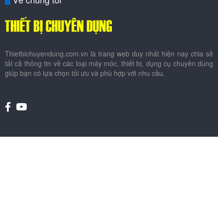
Thietbichuyendung.com.vn là trang web duy nhất hiện nay chia sẻ
tất cả thông tin về các loại máy móc, thiết bị, dụng cụ chuyên dùng
giúp bạn có lựa chọn tối ưu và phù hợp với nhu cầu.