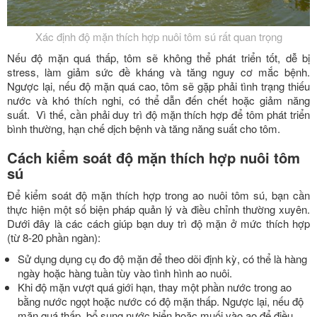
Xác định độ mặn thích hợp nuôi tôm sú rất quan trọng
Nếu độ mặn quá thấp, tôm sẽ không thể phát triển tốt, dễ bị
stress, làm giảm sức đề kháng và tăng nguy cơ mắc bệnh.
Ngược lại, nếu độ mặn quá cao, tôm sẽ gặp phải tình trạng thiếu
nước và khó thích nghi, có thể dẫn đến chết hoặc giảm năng
suất. Vì thế, cần phải duy trì độ mặn thích hợp để tôm phát triển
bình thường, hạn chế dịch bệnh và tăng năng suất cho tôm.
Cách kiểm soát độ mặn thích hợp nuôi tôm
sú
Để kiểm soát độ mặn thích hợp trong ao nuôi tôm sú, bạn cần
thực hiện một số biện pháp quản lý và điều chỉnh thường xuyên.
Dưới đây là các cách giúp bạn duy trì độ mặn ở mức thích hợp
(từ 8-20 phần ngàn):
Sử dụng dụng cụ đo độ mặn để theo dõi định kỳ, có thể là hàng
ngày hoặc hàng tuần tùy vào tình hình ao nuôi.
Khi độ mặn vượt quá giới hạn, thay một phần nước trong ao
bằng nước ngọt hoặc nước có độ mặn thấp. Ngược lại, nếu độ
mặn quá thấp, bổ sung nước biển hoặc muối vào ao để điều