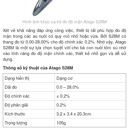
Hình ảnh khúc xạ kế đo độ mặn Atago S28M
Xét về khả năng đáp ứng công việc, thiết bị rất phù hợp đo độ
mặn trong các ao nuôi có quy mô nhỏ hoặc vừa. Bởi S28M có
thang đo từ 0.00-28.00% cho độ chính xác 0.2%. Nhờ vậy, Atago
S28M là một sự lựa chọn tuyệt vời cho bà con nuôi tôm sú nhờ
vào tính năng đo độ mặn chính xác, thiết kế nhỏ gọn và dễ sử
dụng.
Thông số kỹ thuật của Atago S28M
Dạng hiển thị
Dạng cơ
Dải đo
0.0 – 28.0%
Độ chính xác
± 0.2%
Độ phân giải
0.2%
Kích thước
3.2 x 3.4 x 20.3cm
Trọng lượng
105g