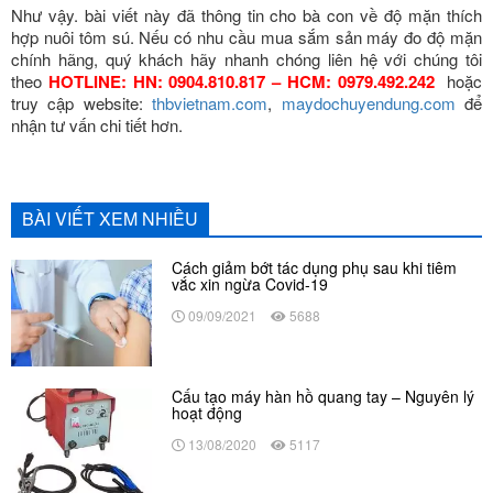
Như vậy. bài viết này đã thông tin cho bà con về độ mặn thích
hợp nuôi tôm sú.
Nếu có nhu cầu mua sắm sản máy đo độ mặn
chính hãng, quý khách hãy nhanh chóng liên hệ với chúng tôi
theo
HOTLINE: HN: 0904.810.817 – HCM: 0979.492.242
hoặc
truy cập website:
thbvietnam.com
,
maydochuyendung.com
để
nhận tư vấn chi tiết hơn.
BÀI VIẾT XEM NHIỀU
Cách giảm bớt tác dụng phụ sau khi tiêm
vắc xin ngừa Covid-19
09/09/2021
5688
Cấu tạo máy hàn hồ quang tay – Nguyên lý
hoạt động
13/08/2020
5117