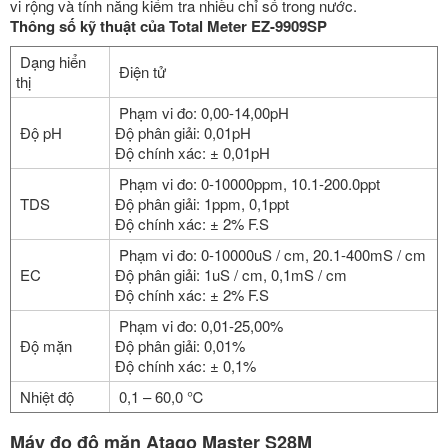
vi rộng và tính năng kiểm tra nhiều chỉ số trong nước.
Thông số kỹ thuật của Total Meter EZ-9909SP
Dạng hiển
Điện tử
thị
Phạm vi đo: 0,00-14,00pH
Độ pH
Độ phân giải: 0,01pH
Độ chính xác: ± 0,01pH
Phạm vi đo: 0-10000ppm, 10.1-200.0ppt
TDS
Độ phân giải: 1ppm, 0,1ppt
Độ chính xác: ± 2% F.S
Phạm vi đo: 0-10000uS / cm, 20.1-400mS / cm
EC
Độ phân giải: 1uS / cm, 0,1mS / cm
Độ chính xác: ± 2% F.S
Phạm vi đo: 0,01-25,00%
Độ mặn
Độ phân giải: 0,01%
Độ chính xác: ± 0,1%
Nhiệt độ
0,1 – 60,0 ℃
Máy đo độ mặn Atago Master S28M