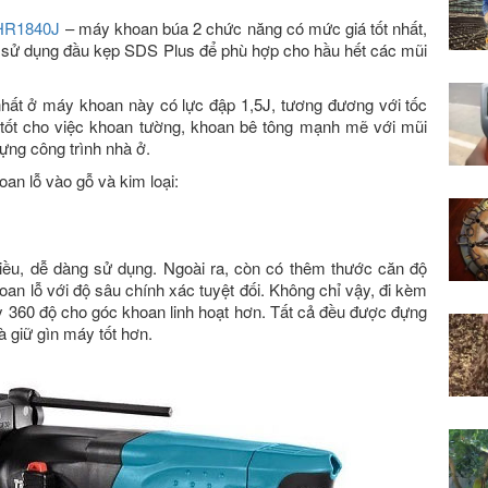
 HR1840J
– máy khoan búa 2 chức năng có mức giá tốt nhất,
 sử dụng đầu kẹp SDS Plus để phù hợp cho hầu hết các mũi
ất ở máy khoan này có lực đập 1,5J, tương đương với tốc
g tốt cho việc khoan tường, khoan bê tông mạnh mẽ với mũi
ựng công trình nhà ở.
oan lỗ vào gỗ và kim loại:
hiều, dễ dàng sử dụng. Ngoài ra, còn có thêm thước căn độ
an lỗ với độ sâu chính xác tuyệt đối. Không chỉ vậy, đi kèm
 360 độ cho góc khoan linh hoạt hơn. Tất cả đều được đựng
à giữ gìn máy tốt hơn.