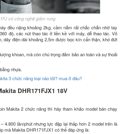
1FJ có công nghệ giảm rung
ày đều nặng khoảng 2kg, cầm nắm rất chắc chắn nhờ tay
0 độ, các nút thao tác ở liền kề với máy, dễ thao tác. Vỏ
n, dây điện dài khoảng 2,5m được bọc kín cẩn thận, khó đứt
 lượng khoan, mà còn chú trọng đảm bảo an toàn và sự thoải
.
 bằng nhựa.
ita 3 chức năng loại nào tốt? mua ở đâu?
 Makita DHR171FJX1 18V
in Makita 2 chức năng thì hãy tham khảo model bán chạy
 4.800 lần/phút nhưng lực đập lại thấp hơn 2 model trên là
hép mà Makita DHR171FJX1 có thể đáp ứng là: