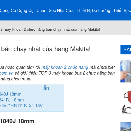
Công Cụ Dụng Cụ
Chăm Sóc Nhà Cửa
Thiết Bị Đo Lường
Thiết Bị 
3 máy khoan 2 chức năng bán chạy nhất của hãng Makita!
bán chạy nhất của hãng Makita!
BÀ
mua hoặc quan tâm tới
máy khoan 2 chức năng
mà chưa biết
.com.vn
sẽ giới thiệu TOP 3 máy khoan búa 2 chức năng bán
ễ dàng chọn mua!
ẩn
1840J 18mm
1841FJ 18mm
akita DHR171FJX1 18V
R1840J 18mm