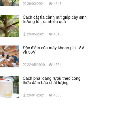
26/03/2021
4648
Cách cắt tỉa cành mít giúp cây sinh
trưởng tốt, ra nhiều quả
29/05/2021
4616
Đặc điểm của máy khoan pin 18V
và 36V
22/05/2020
4534
Cách pha loãng rượu theo công
thức đảm bảo chất lượng
29/01/2021
4530