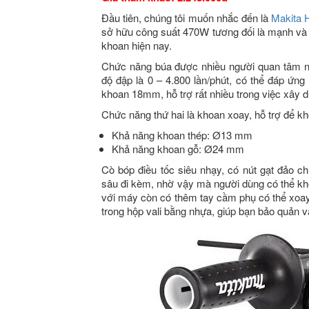
Đầu tiên, chúng tôi muốn nhắc đến là
Makita
sở hữu công suất 470W tương đối là mạnh và
khoan hiện nay.
Chức năng búa được nhiều người quan tâm nh
độ đập là 0 – 4.800 lần/phút, có thể đáp ứn
khoan 18mm, hỗ trợ rất nhiều trong việc xây d
Chức năng thứ hai là khoan xoay, hỗ trợ để kh
Khả năng khoan thép: Ø13 mm
Khả năng khoan gỗ: Ø24 mm
Cò bóp điều tốc siêu nhạy, có nút gạt đảo c
sâu đi kèm, nhờ vậy mà người dùng có thể kho
với máy còn có thêm tay cầm phụ có thể xoay
trong hộp vali bằng nhựa, giúp bạn bảo quản v