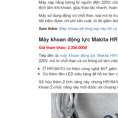
Máy nạp năng lượng từ nguồn điện 220V, cho
lệch tâm khi khoan, giúp thao tác nhanh, hoàn
Máy sử dụng động cơ chổi than, loại mô tơ tru
tiết kiệm được chi phí sản xuất, từ đó giảm đ
Xem thêm
:
Máy khoan bê tông loại nào tốt v
Máy khoan động lực Makita H
Giá tham khảo: 2.356.000đ
Tiếp đến là
máy khoan động lực Makita HR
220V, mô tơ chổi than và có thông số làm việ
Ở HR1841FJ có thêm công nghệ AVT giảm ru
Có thêm đèn LED siêu sáng để hỗ trợ làm vi
Sở hữu thêm 2 tính năng này nhưng HR1841
khoan 2 chức năng này mới được ưa chuộng v