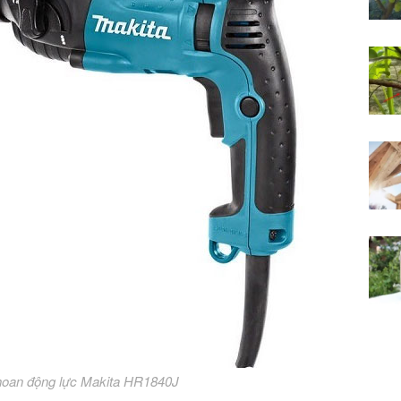
hoan động lực Makita HR1840J