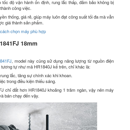
 tốc độ vận hành ổn định, rung lắc thấp, đảm bảo không bị
 thành công việc.
yền thống, giá rẻ, giúp máy luôn đạt công suất tối đa mà vẫn
ược giá thành sản phẩm.
à cách chọn máy phù hợp
R1841FJ 18mm
1841FJ
, model này cũng sử dụng năng lượng từ nguồn điện
c tương tự như mã HR1840J kể trên, chỉ khác là:
ng lắc, tăng sự chính xác khi khoan.
ệc trong điều kiện thiếu sáng.
FJ chỉ đắt hơn HR1840J khoảng 1 trăm ngàn, vậy nên máy
à bán chạy đến vậy.