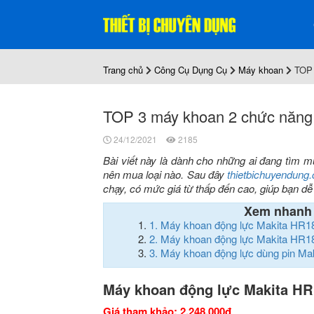
Trang chủ
Công Cụ Dụng Cụ
Máy khoan
TOP 
TOP 3 máy khoan 2 chức năng 
24/12/2021
2185
Bài viết này là dành cho những ai đang tìm 
nên mua loại nào. Sau đây
thietbichuyendung
chạy, có mức giá từ thấp đến cao, giúp bạn d
Xem nhanh
1.
Máy khoan động lực Makita HR
2.
Máy khoan động lực Makita HR
3.
Máy khoan động lực dùng pin M
Máy khoan động lực Makita H
Giá tham khảo: 2.248.000đ