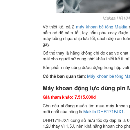
Makita HR184
Về thiết kế, cả 2
máy khoan bê tông Makita
n
nắm có độ bám tốt, tay nắm phụ xoay được 36
máy bằng nhựa chịu lực tốt, cách điện an toà
gãy.
Có thể thấy là hãng không chỉ đề cao về chất
mái cho người sử dụng nhờ khâu thiết kế tỉ mỉ
Sản phẩm này cũng được đựng trong hộp vali
Có thể bạn quan tâm
:
Máy khoan bê tông Mak
Máy khoan động lực dùng pin
Giá tham khảo: 7.515.000đ
Còn nếu ai đang muốn tìm mua máy khoan p
mới nhất của hãng là
Makita DHR171FJX1
.
DHR171FJX1 cũng sở hữu tốc độ đập là là 0 –
1,2J thay vì 1,5J, nên khả năng khoan cho p