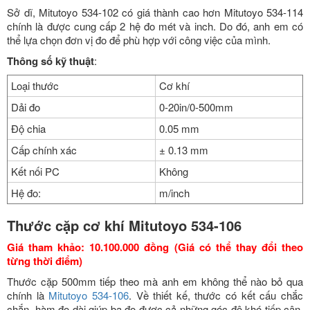
Sở dĩ, Mitutoyo 534-102 có giá thành cao hơn Mitutoyo 534-114
chính là được cung cấp 2 hệ đo mét và inch. Do đó, anh em có
thể lựa chọn đơn vị đo để phù hợp với công việc của mình.
Thông số kỹ thuật
:
Loại thước
Cơ khí
Dải đo
0-20in/0-500mm
Độ chia
0.05 mm
Cấp chính xác
± 0.13 mm
Kết nối PC
Không
Hệ đo:
m/inch
Thước cặp cơ khí Mitutoyo 534-106
Giá tham khảo: 10.100.000 đồng (Giá có thể thay đổi theo
từng thời điểm)
Thước cặp 500mm tiếp theo mà anh em không thể nào bỏ qua
chính là
Mitutoyo 534-106
. Về thiết kế, thước có kết cấu chắc
chắn, hàm đo dài giúp bạ đo được cả những góc độ khó tiếp cận,