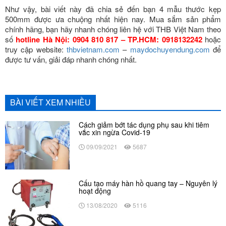
Như vậy, bài viết này đã chia sẻ đến bạn 4 mẫu thước kẹp
500mm được ưa chuộng nhất hiện nay. Mua sắm sản phẩm
chính hãng, bạn hãy nhanh chóng liên hệ với THB Việt Nam theo
số
hotline Hà Nội: 0904 810 817 – TP.HCM: 0918132242
hoặc
truy cập website:
thbvietnam.com
–
maydochuyendung.com
để
được tư vấn, giải đáp nhanh chóng nhất.
BÀI VIẾT XEM NHIỀU
Cách giảm bớt tác dụng phụ sau khi tiêm
vắc xin ngừa Covid-19
09/09/2021
5687
Cấu tạo máy hàn hồ quang tay – Nguyên lý
hoạt động
13/08/2020
5116