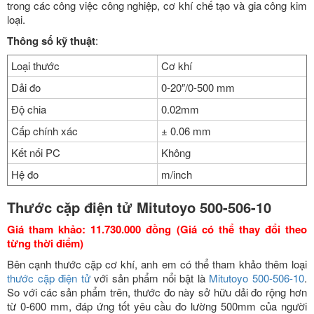
trong các công việc công nghiệp, cơ khí chế tạo và gia công kim
loại.
Thông số kỹ thuật
:
Loại thước
Cơ khí
Dải đo
0-20″/0-500 mm
Độ chia
0.02mm
Cấp chính xác
± 0.06 mm
Kết nối PC
Không
Hệ đo
m/inch
Thước cặp điện tử Mitutoyo 500-506-10
Giá tham khảo: 11.730.000 đồng (Giá có thể thay đổi theo
từng thời điểm)
Bên cạnh thước cặp cơ khí, anh em có thể tham khảo thêm loại
thước cặp điện tử
với sản phẩm nổi bật là
Mitutoyo 500-506-10
.
So với các sản phẩm trên, thước đo này sở hữu dải đo rộng hơn
từ 0-600 mm, đáp ứng tốt yêu cầu đo lường 500mm của người