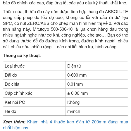
bảo độ chính xác cao, đáp ứng tốt các yêu cầu kỹ thuật khắt khe.
Thêm nữa, thước đo này còn được tích hợp thang đo ABSOLUTE
cung cấp phép đo tốc độ cao, không có lỗi với đầu ra dữ liệu
SPC, có nút ZERO/ABS cho phép màn hình hiển thị về 0. Với các
tính năng này, Mitutoyo 500-506-10 là lựa chọn hàng đầu trong
nhiều ngành nghề như cơ khí, công nghiệp, chế tạo… Bạn có thể
sử dụng thước để đo đường kính trong, đường kính ngoài, chiều
dài, chiều sâu, chiều rộng… các chi tiết hình trụ, hình vuông.
Thông số kỹ thuật
:
Loại thước
Điện tử
Dải đo
0-600 mm
Độ chia
0.01mm
Cấp chính xác
± 0.06 mm
Kết nối PC
Không
Hệ đo
m/inch
Xem thêm:
Khám phá 4 thước kẹp điện tử 200mm đáng mua
nhất hiện nay