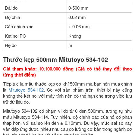
Dải đo
0-500 mm
Độ chia
0.02 mm
Cấp chính xác
± 0.06 mm
Kết nối PC
Không
Hệ đo
m
Thước kẹp 500mm Mitutoyo 534-102
Giá tham khảo: 10.100.000 đồng (Giá có thể thay đổi theo
từng thời điểm)
Tiếp tục là mẫu thước kẹp cơ khí 500mm mà bạn nên mua chính
là
Mitutoyo 534-102
. So với sản phẩm trên, thiết bị này cũng
không thể kết nối với máy tính nên có thể hạn chế trong việc lưu
trữ dữ liệu đo.
Mitutoyo 534-102 có phạm vi đo từ 0 đến 500mm, tương tự như
mẫu Mitutoyo 534-114. Tuy nhiên, độ chính xác của nó có phần
thấp hơn, với sai số lên đến ± 0.13mm. Dù vậy, mức sai số này
vẫn đáp ứng được nhiều nhu cầu đo lường cơ bản trong ngành cơ
khí, gia công kim loại và sản xuất công nghiệp.