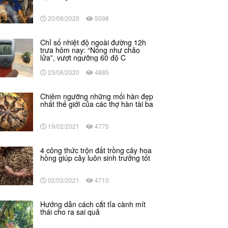
20/08/2020
5098
Chỉ số nhiệt độ ngoài đường 12h
trưa hôm nay: “Nóng như chảo
lửa”, vượt ngưỡng 60 độ C
23/06/2020
4885
Chiêm ngưỡng những mối hàn đẹp
nhất thế giới của các thợ hàn tài ba
19/02/2021
4775
4 công thức trộn đất trồng cây hoa
hồng giúp cây luôn sinh trưởng tốt
02/03/2021
4710
Hướng dẫn cách cắt tỉa cành mít
thái cho ra sai quả