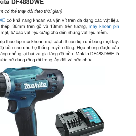
akita DF488DWE
 có thể thay đổi theo thời gian)
DWE
có khả năng khoan và vặn vít trên đa dạng các vật liệu.
 thép, 36mm trên gỗ và 13mm trên tường,
máy khoan pin
ề mặt, từ các vật liệu cứng cho đến những vật liệu mềm.
p tháo lắp mũi khoan một cách thuận tiện chỉ bằng một tay.
i độ bền cao cho hệ thống truyền động. Hộp nhông được bảo
năng chống lại bụi và gia tăng độ bền. Makita DF488DWE là
ợc sử dụng rộng rãi trong lắp đặt và sửa chữa.