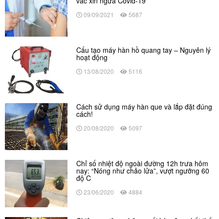
vắc xin ngừa Covid-19
09/09/2021
5687
Cấu tạo máy hàn hồ quang tay – Nguyên lý
hoạt động
13/08/2020
5116
Cách sử dụng máy hàn que và lắp đặt đúng
cách!
20/08/2020
5097
Chỉ số nhiệt độ ngoài đường 12h trưa hôm
nay: “Nóng như chảo lửa”, vượt ngưỡng 60
độ C
23/06/2020
4884