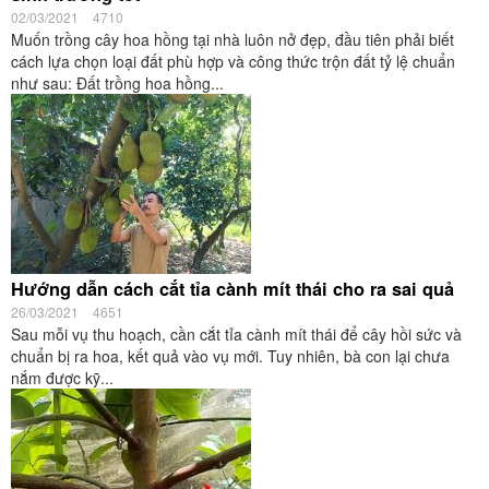
02/03/2021
4710
Muốn trồng cây hoa hồng tại nhà luôn nở đẹp, đầu tiên phải biết
cách lựa chọn loại đất phù hợp và công thức trộn đất tỷ lệ chuẩn
như sau: Đất trồng hoa hồng...
Hướng dẫn cách cắt tỉa cành mít thái cho ra sai quả
26/03/2021
4651
Sau mỗi vụ thu hoạch, cần cắt tỉa cành mít thái để cây hồi sức và
chuẩn bị ra hoa, kết quả vào vụ mới. Tuy nhiên, bà con lại chưa
nắm được kỹ...