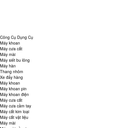
Danh Mục
Công Cụ Dụng Cụ
Chăm Sóc Nhà Cửa
Thiết Bị Đo Lường
Thiết Bị Quan Sát
Tin Tức Tổng Hợp
Công Cụ Dụng Cụ
Máy khoan
Máy cưa cắt
Máy mài
Máy siết bu lông
Máy hàn
Thang nhôm
Xe đẩy hàng
Máy khoan
Máy khoan pin
Máy khoan điện
Máy cưa cắt
Máy cưa cầm tay
Máy cắt kim loại
Máy cắt vật liệu
Máy mài