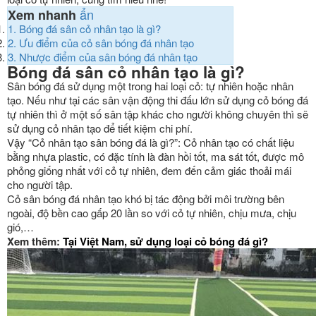
ẩn
Xem nhanh
1.
Bóng đá sân cỏ nhân tạo là gì?
2.
Ưu điểm của cỏ sân bóng đá nhân tạo
3.
Nhược điểm của sân bóng đá nhân tạo
Bóng đá sân cỏ nhân tạo là gì?
Sân bóng đá sử dụng một trong hai loại cỏ: tự nhiên hoặc nhân
tạo. Nếu như tại các sân vận động thi đấu lớn sử dụng cỏ bóng đá
tự nhiên thì ở một số sân tập khác cho người không chuyên thì sẽ
sử dụng cỏ nhân tạo để tiết kiệm chi phí.
Vậy “Cỏ nhân tạo sân bóng đá là gì?”: Cỏ nhân tạo có chất liệu
bằng nhựa plastic, có đặc tính là đàn hồi tốt, ma sát tốt, được mô
phỏng giống nhất với cỏ tự nhiên, đem đến cảm giác thoải mái
cho người tập.
Cỏ sân bóng đá nhân tạo khó bị tác động bởi môi trường bên
ngoài, độ bền cao gấp 20 lần so với cỏ tự nhiên, chịu mưa, chịu
gió,…
Xem thêm:
Tại Việt Nam, sử dụng loại cỏ bóng đá gì?