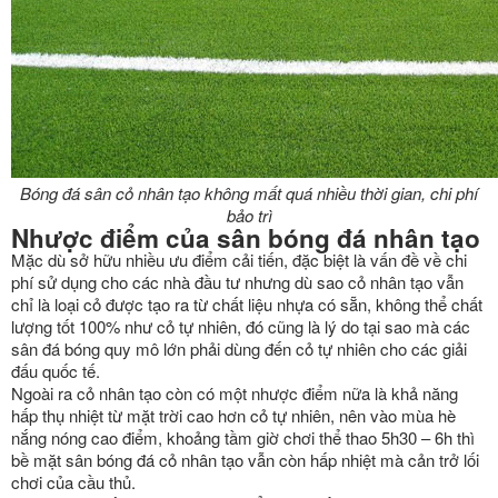
Bóng đá sân cỏ nhân tạo không mất quá nhiều thời gian, chi phí
bảo trì
Nhược điểm của sân bóng đá nhân tạo
Mặc dù sở hữu nhiều ưu điểm cải tiến, đặc biệt là vấn đề về chi
phí sử dụng cho các nhà đầu tư nhưng dù sao cỏ nhân tạo vẫn
chỉ là loại cỏ được tạo ra từ chất liệu nhựa có sẵn, không thể chất
lượng tốt 100% như cỏ tự nhiên, đó cũng là lý do tại sao mà các
sân đá bóng quy mô lớn phải dùng đến cỏ tự nhiên cho các giải
đấu quốc tế.
Ngoài ra cỏ nhân tạo còn có một nhược điểm nữa là khả năng
hấp thụ nhiệt từ mặt trời cao hơn cỏ tự nhiên, nên vào mùa hè
nắng nóng cao điểm, khoảng tầm giờ chơi thể thao 5h30 – 6h thì
bề mặt sân bóng đá cỏ nhân tạo vẫn còn hấp nhiệt mà cản trở lối
chơi của cầu thủ.