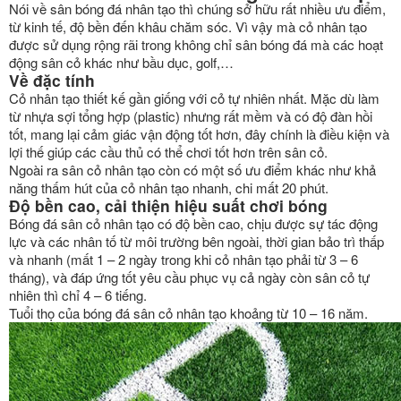
Nói về sân bóng đá nhân tạo thì chúng sở hữu rất nhiều ưu điểm,
từ kinh tế, độ bền đến khâu chăm sóc. Vì vậy mà cỏ nhân tạo
được sử dụng rộng rãi trong không chỉ sân bóng đá mà các hoạt
động sân cỏ khác như bầu dục, golf,…
Về đặc tính
Cỏ nhân tạo thiết kế gần giống với cỏ tự nhiên nhất. Mặc dù làm
từ nhựa sợi tổng hợp (plastic) nhưng rất mềm và có độ đàn hồi
tốt, mang lại cảm giác vận động tốt hơn, đây chính là điều kiện và
lợi thế giúp các cầu thủ có thể chơi tốt hơn trên sân cỏ.
Ngoài ra sân cỏ nhân tạo còn có một số ưu điểm khác như khả
năng thấm hút của cỏ nhân tạo nhanh, chi mất 20 phút.
Độ bền cao, cải thiện hiệu suất chơi bóng
Bóng đá sân cỏ nhân tạo có độ bền cao, chịu được sự tác động
lực và các nhân tố từ môi trường bên ngoài, thời gian bảo trì thấp
và nhanh (mất 1 – 2 ngày trong khi cỏ nhân tạo phải từ 3 – 6
tháng), và đáp ứng tốt yêu cầu phục vụ cả ngày còn sân cỏ tự
nhiên thì chỉ 4 – 6 tiếng.
Tuổi thọ của bóng đá sân cỏ nhân tạo khoảng từ 10 – 16 năm.