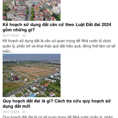
Kế hoạch sử dụng đất căn cứ theo Luật Đất đai 2024
gồm những gì?
30/07/2026
22
Kế hoạch sử dụng đất là căn cứ quan trọng để Nhà nước tổ chức
quản lý, phân bổ và khai thác quỹ đất hiệu quả, đồng thời làm cơ sở
triển...
Quy hoạch đất đai là gì? Cách tra cứu quy hoạch sử
dụng đất mới
29/07/2026
31
Quy hoạch đất đai là cơ sở quan trọng để Nhà nước quản lý, phân