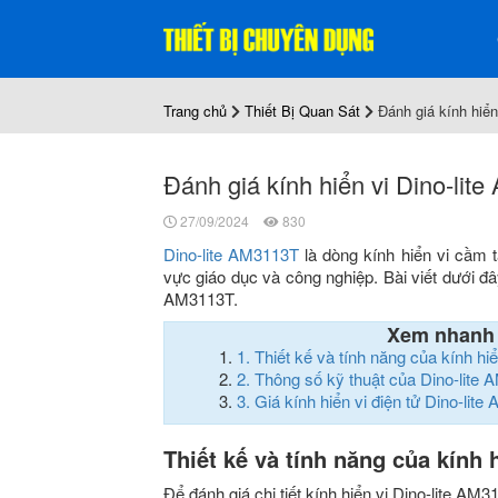
Trang chủ
Thiết Bị Quan Sát
Đánh giá kính hiển
Đánh giá kính hiển vi Dino-lit
27/09/2024
830
Dino-lite AM3113T
là dòng kính hiển vi cầm t
vực giáo dục và công nghiệp. Bài viết dưới đây
AM3113T.
Xem nhanh
1.
Thiết kế và tính năng của kính h
2.
Thông số kỹ thuật của Dino-lite
3.
Giá kính hiển vi điện tử Dino-li
Thiết kế và tính năng của kính
Để đánh giá chi tiết kính hiển vi
Dino-lite AM31