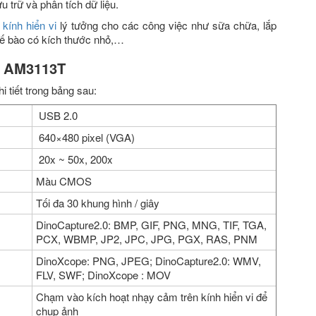
ưu trữ và phân tích dữ liệu.
à
kính hiển vi
lý tưởng cho các công việc như sữa chữa, lắp
c tế bào có kích thước nhỏ,…
te AM3113T
i tiết trong bảng sau:
USB 2.0
640×480 pixel (VGA)
20x ~ 50x, 200x
Màu CMOS
Tối đa 30 khung hình / giây
DinoCapture2.0: BMP, GIF, PNG, MNG, TIF, TGA,
PCX, WBMP, JP2, JPC, JPG, PGX, RAS, PNM
DinoXcope: PNG, JPEG; DinoCapture2.0: WMV,
FLV, SWF; DinoXcope : MOV
Chạm vào kích hoạt nhạy cảm trên kính hiển vi để
chụp ảnh