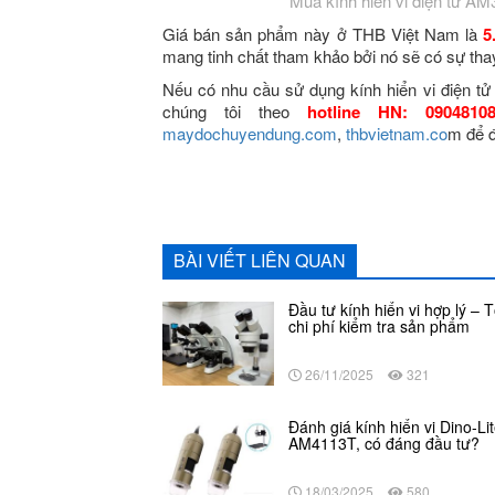
Mua kính hiển vi điện tử AM
Giá bán sản phẩm này ở THB Việt Nam là
5
mang tinh chất tham khảo bởi nó sẽ có sự thay
Nếu có nhu cầu sử dụng kính hiển vi điện t
chúng tôi theo
hotline HN: 09048
maydochuyendung.com
,
thbvietnam.co
m để đ
BÀI VIẾT LIÊN QUAN
Đầu tư kính hiển vi hợp lý – 
chi phí kiểm tra sản phẩm
26/11/2025
321
Đánh giá kính hiển vi Dino-Li
AM4113T, có đáng đầu tư?
18/03/2025
580