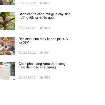
26/03/2021
4650
Cách cắt tỉa cành mít giúp cây sinh
trưởng tốt, ra nhiều quả
29/05/2021
4618
Đặc điểm của máy khoan pin 18V
và 36V
22/05/2020
4537
Cách pha loãng rượu theo công
thức đảm bảo chất lượng
29/01/2021
4532