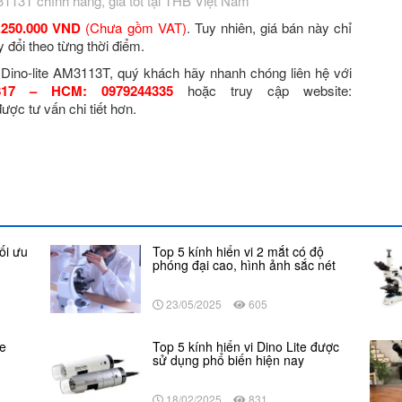
3113T chính hãng, giá tốt tại THB Việt Nam
.250.000 VND
(Chưa gồm VAT)
. Tuy nhiên, giá bán này chỉ
 đổi theo từng thời điểm.
ử
Dino-lite AM3113T, quý khách hãy nhanh chóng liên hệ với
10817 – HCM: 0979244335
hoặc truy cập website:
ược tư vấn chi tiết hơn.
Tối ưu
Top 5 kính hiển vi 2 mắt có độ
phóng đại cao, hình ảnh sắc nét
23/05/2025
605
te
Top 5 kính hiển vi Dino Lite được
sử dụng phổ biến hiện nay
18/02/2025
831