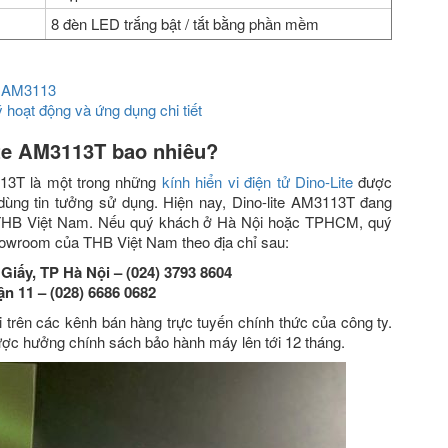
8 đèn LED trắng bật / tắt bằng phần mềm
te AM3113
ý hoạt động và ứng dụng chi tiết
-lite AM3113T bao nhiêu?
113T
là một trong những
kính hiển vi điện tử Dino-Lite
được
 dùng tin tưởng sử dụng.
Hiện nay,
Dino-lite AM3113T đang
i THB Việt Nam. Nếu quý khách ở Hà Nội hoặc TPHCM, quý
 showroom của THB Việt Nam theo địa chỉ sau:
Giấy, TP Hà Nội – (024) 3793 8604
n 11 – (028) 6686 0682
 trên các kênh bán hàng trực tuyến chính thức của công ty.
ược hưởng chính sách bảo hành máy lên tới 12 tháng.