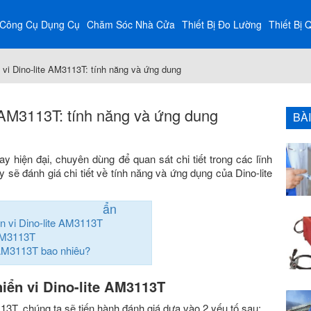
Công Cụ Dụng Cụ
Chăm Sóc Nhà Cửa
Thiết Bị Đo Lường
Thiết Bị 
 vi Dino-lite AM3113T: tính năng và ứng dung
e AM3113T: tính năng và ứng dung
BÀ
ay hiện đại, chuyên dùng để quan sát chi tiết trong các lĩnh
 sẽ đánh giá chi tiết về tính năng và ứng dụng của Dino-lite
ẩn
iển vi Dino-lite AM3113T
 AM3113T
te AM3113T bao nhiêu?
 hiển vi Dino-lite AM3113T
13T, chúng ta sẽ tiến hành đánh giá dựa vào 2 yếu tố sau: