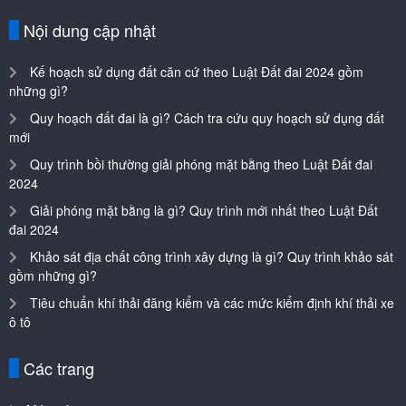
Các trang
Máy mài
Máy hàn
Máy khoan
Máy rửa xe
Máy cưa cắt
Thang nhôm
Về chúng tôi
Thietbichuyendung.com.vn là trang web duy nhất hiện nay chia sẻ
tất cả thông tin về các loại máy móc, thiết bị, dụng cụ chuyên dùng
giúp bạn có lựa chọn tối ưu và phù hợp với nhu cầu.