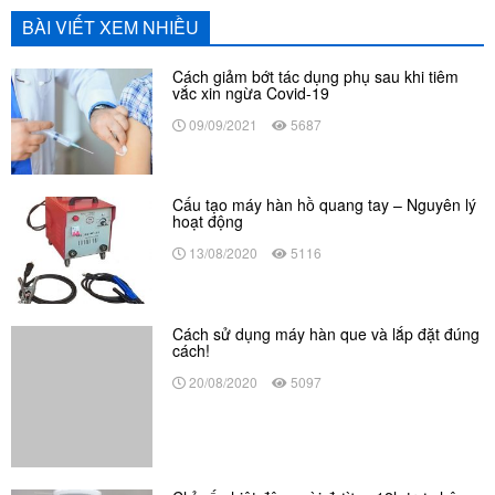
BÀI VIẾT XEM NHIỀU
Cách giảm bớt tác dụng phụ sau khi tiêm
vắc xin ngừa Covid-19
09/09/2021
5687
Cấu tạo máy hàn hồ quang tay – Nguyên lý
hoạt động
13/08/2020
5116
Cách sử dụng máy hàn que và lắp đặt đúng
cách!
20/08/2020
5097
Chỉ số nhiệt độ ngoài đường 12h trưa hôm
nay: “Nóng như chảo lửa”, vượt ngưỡng 60
độ C