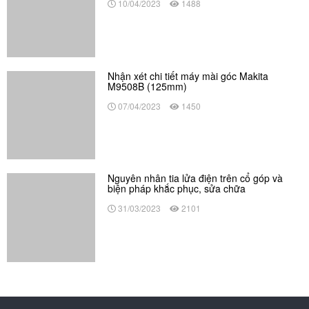
Nội dung cập nhật
Kế hoạch sử dụng đất căn cứ theo Luật Đất đai 2024 gồm
những gì?
Quy hoạch đất đai là gì? Cách tra cứu quy hoạch sử dụng đất
mới
Quy trình bồi thường giải phóng mặt bằng theo Luật Đất đai
2024
Giải phóng mặt bằng là gì? Quy trình mới nhất theo Luật Đất
đai 2024
Khảo sát địa chất công trình xây dựng là gì? Quy trình khảo sát
gồm những gì?
Tiêu chuẩn khí thải đăng kiểm và các mức kiểm định khí thải xe
ô tô