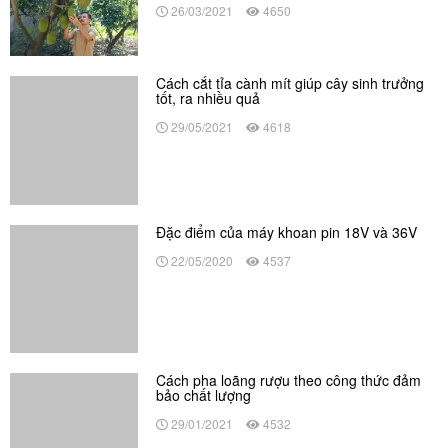
tốt, ra nhiều quả
29/05/2021
4618
Đặc điểm của máy khoan pin 18V và 36V
22/05/2020
4537
Cách pha loãng rượu theo công thức đảm
bảo chất lượng
29/01/2021
4532
BÀI VIẾT LIÊN QUAN
Nhà phân phối dụng cụ điện cầm tay chất
lượng cho công trình