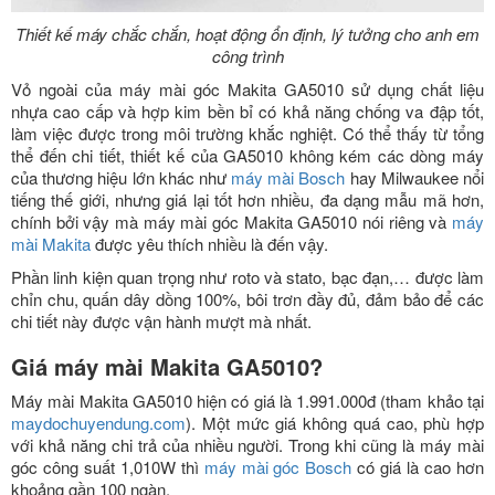
Thiết kế máy chắc chắn, hoạt động ổn định, lý tưởng cho anh em
công trình
Vỏ ngoài của máy mài góc Makita GA5010 sử dụng chất liệu
nhựa cao cấp và hợp kim bền bỉ có khả năng chống va đập tốt,
làm việc được trong môi trường khắc nghiệt. Có thể thấy từ tổng
thể đến chi tiết, thiết kế của GA5010 không kém các dòng máy
của thương hiệu lớn khác như
máy mài Bosch
hay Milwaukee nổi
tiếng thế giới, nhưng giá lại tốt hơn nhiều, đa dạng mẫu mã hơn,
chính bởi vậy mà máy mài góc Makita GA5010 nói riêng và
máy
mài Makita
được yêu thích nhiều là đến vậy.
Phần linh kiện quan trọng như roto và stato, bạc đạn,… được làm
chỉn chu, quấn dây dồng 100%, bôi trơn đầy đủ, đảm bảo để các
chi tiết này được vận hành mượt mà nhất.
Giá máy mài Makita GA5010?
Máy mài Makita GA5010 hiện có giá là 1.991.000đ (tham khảo tại
maydochuyendung.com
). Một mức giá không quá cao, phù hợp
với khả năng chi trả của nhiều người. Trong khi cũng là máy mài
góc công suất 1,010W thì
máy mài góc Bosch
có giá là cao hơn
khoảng gần 100 ngàn.