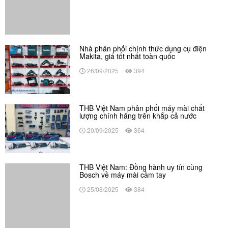
lượng chính hãng trên khắp cả nước
20/09/2025
364
THB Việt Nam: Đồng hành uy tín cùng
Bosch về máy mài cầm tay
25/08/2025
384
Tìm hiểu cấu tạo và công dụng của máy mài
2 đá
29/04/2023
1561
Có nên mua máy mài khuôn Nhật bãi?
26/04/2023
1497