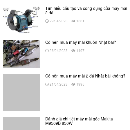
Có nên mua máy mài 2 đá Nhật bãi không?
21/04/2023
1995
Đánh giá chi tiết máy mài góc Makita
M9509B 850W
10/04/2023
1488
Nhận xét chi tiết máy mài góc Makita
M9508B (125mm)
07/04/2023
1450
Nguyên nhân tia lửa điện trên cổ góp và
biện pháp khắc phục, sửa chữa
31/03/2023
2101