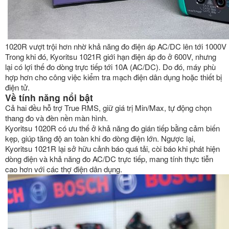
1020R vượt trội hơn nhờ khả năng đo điện áp AC/DC lên tới 1000V
Trong khi đó, Kyoritsu 1021R giới hạn điện áp đo ở 600V, nhưng
lại có lợi thế đo dòng trực tiếp tới 10A (AC/DC). Do đó, máy phù
hợp hơn cho công việc kiểm tra mạch điện dân dụng hoặc thiết bị
điện tử.
Về tính năng nổi bật
Cả hai đều hỗ trợ True RMS, giữ giá trị Min/Max, tự động chọn
thang đo và đèn nền màn hình.
Kyoritsu 1020R có ưu thế ở khả năng đo gián tiếp bằng cảm biến
kẹp, giúp tăng độ an toàn khi đo dòng điện lớn. Ngược lại,
Kyoritsu 1021R lại sở hữu cảnh báo quá tải, còi báo khi phát hiện
dòng điện và khả năng đo AC/DC trực tiếp, mang tính thực tiễn
cao hơn với các thợ điện dân dụng.