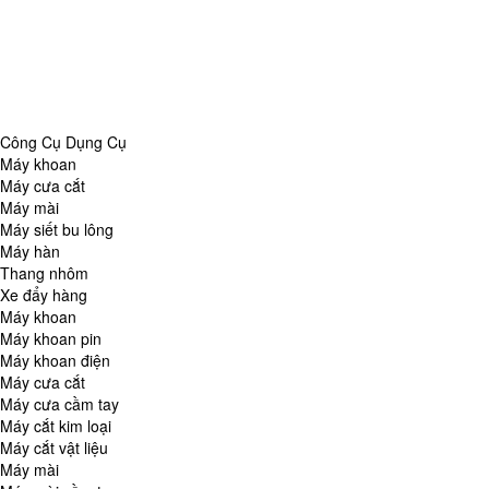
Danh Mục
Công Cụ Dụng Cụ
Chăm Sóc Nhà Cửa
Thiết Bị Đo Lường
Thiết Bị Quan Sát
Tin Tức Tổng Hợp
Công Cụ Dụng Cụ
Máy khoan
Máy cưa cắt
Máy mài
Máy siết bu lông
Máy hàn
Thang nhôm
Xe đẩy hàng
Máy khoan
Máy khoan pin
Máy khoan điện
Máy cưa cắt
Máy cưa cầm tay
Máy cắt kim loại
Máy cắt vật liệu
Máy mài