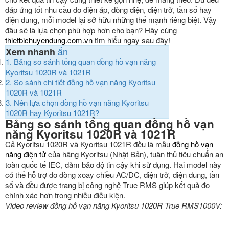
đáp ứng tốt nhu cầu đo điện áp, dòng điện, điện trở, tần số hay
điện dung, mỗi model lại sở hữu những thế mạnh riêng biệt. Vậy
đâu sẽ là lựa chọn phù hợp hơn cho bạn? Hãy cùng
thietbichuyendung.com.vn
tìm hiểu ngay sau đây!
ẩn
Xem nhanh
1.
Bảng so sánh tổng quan đồng hồ vạn năng
Kyoritsu 1020R và 1021R
2.
So sánh chi tiết đồng hồ vạn năng Kyoritsu
1020R và 1021R
3.
Nên lựa chọn đồng hồ vạn năng Kyoritsu
1020R hay Kyoritsu 1021R?
Bảng so sánh tổng quan đồng hồ vạn
năng Kyoritsu 1020R và 1021R
Cả Kyoritsu 1020R và Kyoritsu 1021R đều là mẫu
đồng hồ vạn
năng điện tử
của hãng Kyoritsu (Nhật Bản), tuân thủ tiêu chuẩn an
toàn quốc tế IEC, đảm bảo độ tin cậy khi sử dụng. Hai model này
có thể hỗ trợ đo dòng xoay chiều AC/DC, điện trở, điện dung, tần
số và đều được trang bị công nghệ True RMS giúp kết quả đo
chính xác hơn trong nhiều điều kiện.
Video review đồng hồ vạn năng Kyoritsu 1020R True RMS1000V: