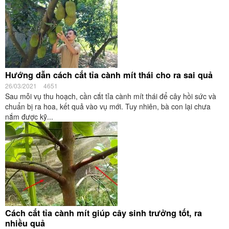
Hướng dẫn cách cắt tỉa cành mít thái cho ra sai quả
26/03/2021
4651
Sau mỗi vụ thu hoạch, cần cắt tỉa cành mít thái để cây hồi sức và
chuẩn bị ra hoa, kết quả vào vụ mới. Tuy nhiên, bà con lại chưa
nắm được kỹ...
Cách cắt tỉa cành mít giúp cây sinh trưởng tốt, ra
nhiều quả