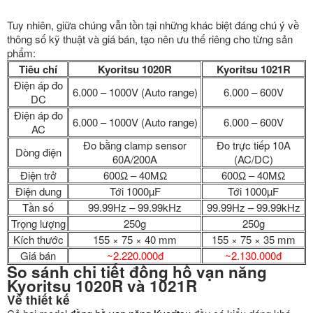
Tuy nhiên, giữa chúng vẫn tồn tại những khác biệt đáng chú ý về
thông số kỹ thuật và giá bán, tạo nên ưu thế riêng cho từng sản
phẩm:
Tiêu chí
Kyoritsu 1020R
Kyoritsu 1021R
Điện áp đo
6.000 – 1000V (Auto range)
6.000 – 600V
DC
Điện áp đo
6.000 – 1000V (Auto range)
6.000 – 600V
AC
Đo bằng clamp sensor
Đo trực tiếp 10A
Dòng điện
60A/200A
(AC/DC)
Điện trở
600Ω – 40MΩ
600Ω – 40MΩ
Điện dung
Tới 1000µF
Tới 1000µF
Tần số
99.99Hz – 99.99kHz
99.99Hz – 99.99kHz
Trọng lượng
250g
250g
Kích thước
155 × 75 × 40 mm
155 × 75 × 35 mm
Giá bán
~2.220.000đ
~2.130.000đ
So sánh chi tiết đồng hồ vạn năng
Kyoritsu 1020R và 1021R
Về thiết kế