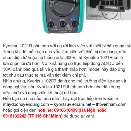
Kyoritsu 1021R phù hợp với người làm việc với thiết bị dân dụng, s
Trong khi đó, nếu bạn chủ yếu làm việc với thiết bị dân dụng, sửa
chữa điện tử hoặc hệ thống dưới 600V, thì Kyoritsu 1021R sẽ là
lựa chọn tối ưu hơn. Với khả năng đo trực tiếp dòng AC/DC đến
10A, cảnh báo quá tải và giá thành thấp hơn, model này đáp ứng
tốt nhu cầu thực tế mà vẫn tiết kiệm chi phí.
Nhìn chung, Kyoritsu 1020R dành cho môi trường điện áp cao và
công nghiệp, còn Kyoritsu 1021R thích hợp hơn cho dân dụng,
sửa chữa và công việc kỹ thuật cơ bản.
Nếu bạn có nhu cầu mua sắm, hãy đặt trực tiếp trên website
maydochuyendung.com
–
kyoritsuvietnam.net
–
thbvietnam.com
hoặc gọi điện đến
hotline: 0916610499 (Hà Nội) hoặc
0918132242 (TP Hồ Chí Minh)
để được tư vấn!