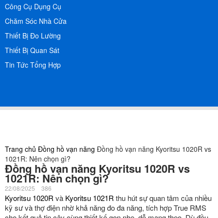
Công Cụ Dụng Cụ
Chăm Sóc Nhà Cửa
Thiết Bị Đo Lường
Thiết Bị Quan Sát
Tin Tức Tổng Hợp
Trang chủ
Đồng hồ vạn năng
Đồng hồ vạn năng Kyoritsu 1020R vs
1021R: Nên chọn gì?
Đồng hồ vạn năng Kyoritsu 1020R vs
1021R: Nên chọn gì?
22/08/2025
386
Kyoritsu 1020R
và
Kyoritsu 1021R
thu hút sự quan tâm của nhiều
kỹ sư và thợ điện nhờ khả năng đo đa năng, tích hợp True RMS
cho kết quả tin cậy cùng thiết kế gọn nhẹ, dễ mang theo. Dù đều