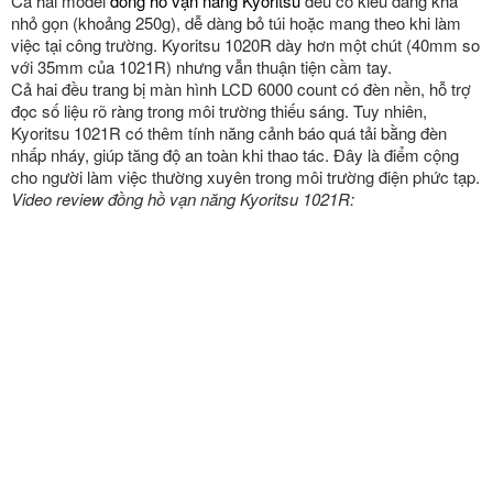
Cả hai model
đồng hồ vạn năng Kyoritsu
đều có kiểu dáng khá
nhỏ gọn (khoảng 250g), dễ dàng bỏ túi hoặc mang theo khi làm
việc tại công trường. Kyoritsu 1020R dày hơn một chút (40mm so
với 35mm của 1021R) nhưng vẫn thuận tiện cầm tay.
Cả hai đều trang bị màn hình LCD 6000 count có đèn nền, hỗ trợ
đọc số liệu rõ ràng trong môi trường thiếu sáng. Tuy nhiên,
Kyoritsu 1021R có thêm tính năng cảnh báo quá tải bằng đèn
nhấp nháy, giúp tăng độ an toàn khi thao tác. Đây là điểm cộng
cho người làm việc thường xuyên trong môi trường điện phức tạp.
Video review đồng hồ vạn năng Kyoritsu 1021R: