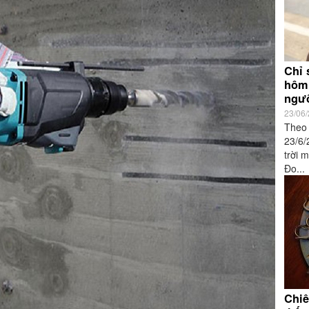
Chỉ 
hôm 
ngư
23/06
Theo 
23/6/
trời 
Đo...
Chi