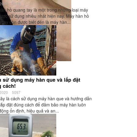
/2020
5116
àn hồ quang tay là một trong những loại máy
ược sử dụng nhiều nhất hiện nay. Máy hàn hồ
 tay còn được biết đến là máy hàn...
 sử dụng máy hàn que và lắp đặt
 cách!
/2020
5097
ây là cách sử dụng máy hàn que và hướng dẫn
lắp đặt đúng cách để đảm bảo máy hàn luôn
động ổn định, hiệu quả và an...