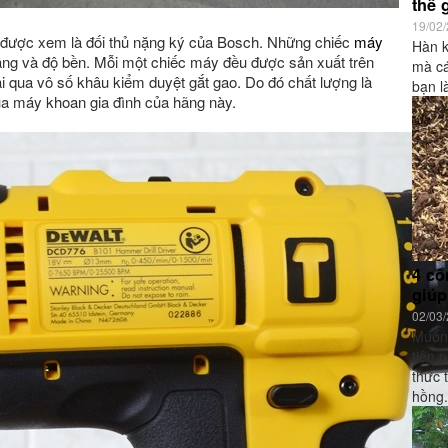
thế 
19/02
được xem là đối thủ nặng ký của Bosch. Những chiếc
máy
Hàn k
ạng và độ bền. Mỗi một chiếc máy đều được sản xuất trên
mà cá
i qua vô số khâu kiểm duyệt gắt gao. Do đó chất lượng là
bạn l
ua máy khoan gia đình của hãng này.
4 cô
giúp
02/03
Muốn 
tiên 
thức 
hồng.