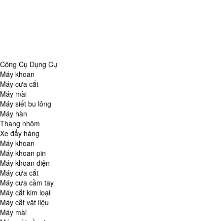
Danh Mục
Công Cụ Dụng Cụ
Chăm Sóc Nhà Cửa
Thiết Bị Đo Lường
Thiết Bị Quan Sát
Tin Tức Tổng Hợp
Công Cụ Dụng Cụ
Máy khoan
Máy cưa cắt
Máy mài
Máy siết bu lông
Máy hàn
Thang nhôm
Xe đẩy hàng
Máy khoan
Máy khoan pin
Máy khoan điện
Máy cưa cắt
Máy cưa cầm tay
Máy cắt kim loại
Máy cắt vật liệu
Máy mài