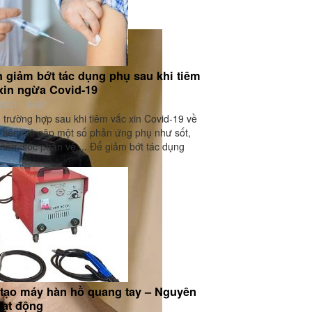
 giảm bớt tác dụng phụ sau khi tiêm
xin ngừa Covid-19
/2021
5687
 trường hợp sau khi tiêm vắc xin Covid-19 về
 tiêm sẽ gặp một số phản ứng phụ như sốt,
nôn, sốc phản vệ,... Để giảm bớt tác dụng
.
tạo máy hàn hồ quang tay – Nguyên
oạt động