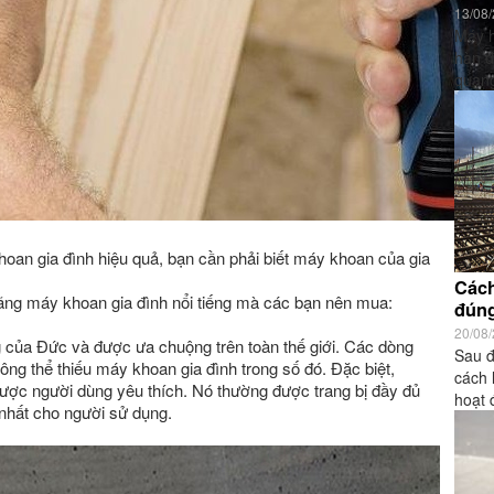
13/08
Máy h
hàn đ
quang
hoan gia đình hiệu quả, bạn cần phải biết máy khoan của gia
Cách
 hãng máy khoan gia đình nổi tiếng mà các bạn nên mua:
đúng
20/08
 của Đức và được ưa chuộng trên toàn thế giới. Các dòng
Sau đ
hông thể thiếu máy khoan gia đình trong số đó. Đặc biệt,
cách 
ược người dùng yêu thích. Nó thường được trang bị đầy đủ
hoạt 
 nhất cho người sử dụng.