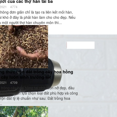
giới của các thợ hàn tài ba
/2021
4774
hông đơn giản chỉ là tạo ra liên kết mối hàn,
i khó ở đây là phải hàn làm cho cho đẹp. Nếu
à một người thợ hàn chuyên môn thì...
ng thức trộn đất trồng cây hoa hồng
 cây luôn sinh trưởng tốt
/2021
4709
trồng cây hoa hồng tại nhà luôn nở đẹp, đầu
phải biết cách lựa chọn loại đất phù hợp và công
trộn đất tỷ lệ chuẩn như sau: Đất trồng hoa
..