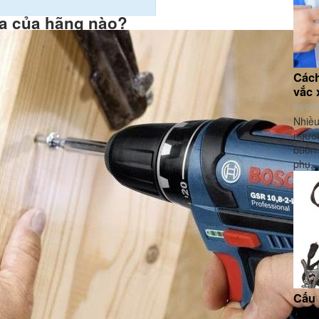
a của hãng nào?
Cách
vắc 
09/09
Nhiều
người
buồn 
phụ..
Cấu 
lý h