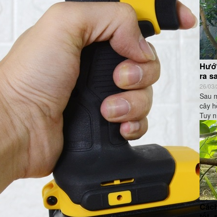
Hướn
ra s
26/03
Sau m
cây h
Tuy n
Cách
tốt,