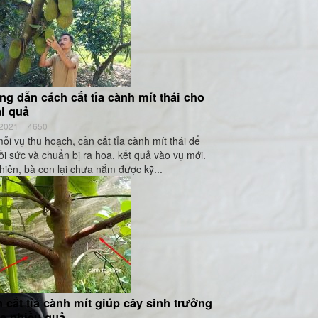
g dẫn cách cắt tỉa cành mít thái cho
ai quả
/2021
4650
ỗi vụ thu hoạch, cần cắt tỉa cành mít thái để
ồi sức và chuẩn bị ra hoa, kết quả vào vụ mới.
hiên, bà con lại chưa nắm được kỹ...
 cắt tỉa cành mít giúp cây sinh trưởng
 ra nhiều quả