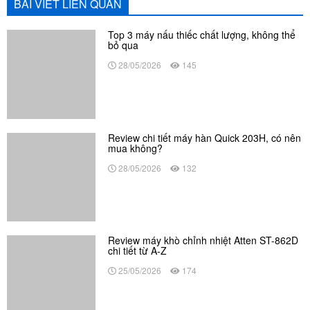
28/05/2026
132
Review máy khò chỉnh nhiệt Atten ST-862D
chi tiết từ A-Z
25/05/2026
174
Hướng dẫn cách hàn thiếc chuẩn kỹ thuật
trong sửa chữa điện tử
25/05/2026
141
Hàn mạch điện tử là gì? Hướng dẫn cách
hàn mạch đúng kỹ thuật
25/05/2026
173
Top 5 máy hàn Atten xứng đáng đầu tư nhất