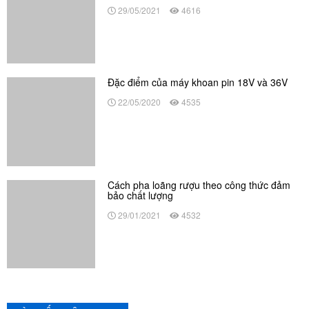
22/05/2020
4535
Cách pha loãng rượu theo công thức đảm
bảo chất lượng
29/01/2021
4532
BÀI VIẾT LIÊN QUAN
Top 3 máy nấu thiếc chất lượng, không thể
bỏ qua
28/05/2026
145
Review chi tiết máy hàn Quick 203H, có nên
mua không?