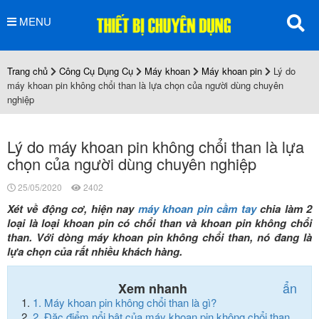
MENU
Trang chủ
Công Cụ Dụng Cụ
Máy khoan
Máy khoan pin
Lý do
máy khoan pin không chổi than là lựa chọn của người dùng chuyên
nghiệp
Lý do máy khoan pin không chổi than là lựa
chọn của người dùng chuyên nghiệp
25/05/2020
2402
Xét về động cơ, hiện nay
máy khoan pin cầm tay
chia làm 2
loại là loại khoan pin có chổi than và khoan pin không chổi
than. Với dòng máy khoan pin không chổi than, nó đang là
lựa chọn của rất nhiều khách hàng.
ẩn
Xem nhanh
1.
Máy khoan pin không chổi than là gì?
2.
Đặc điểm nổi bật của máy khoan pin không chổi than