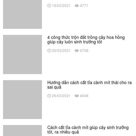
19/02/2021
4771
4 công thức trộn đất trồng cây hoa hồng
giúp cây luôn sinh trưởng tốt
02/03/2021
4708
Hướng dẫn cách cắt tỉa cành mít thái cho ra
sai quả
26/03/2021
4648
Cách cắt tỉa cành mít giúp cây sinh trưởng
tốt, ra nhiều quả
29/05/2021
4616
Đặc điểm của máy khoan pin 18V và 36V