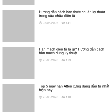
hiện nay
25/05/2026
118
Có nên mua máy cắt sắt thủy lực Nhật bãi
giá rẻ không?
23/12/2025
446
Top 6 máy uốn sắt thủy lực cầm tay cho cơ
khí, xây dựng
22/12/2025
392
Top 4 kích thủy lực 200 tấn lực mạnh dùng