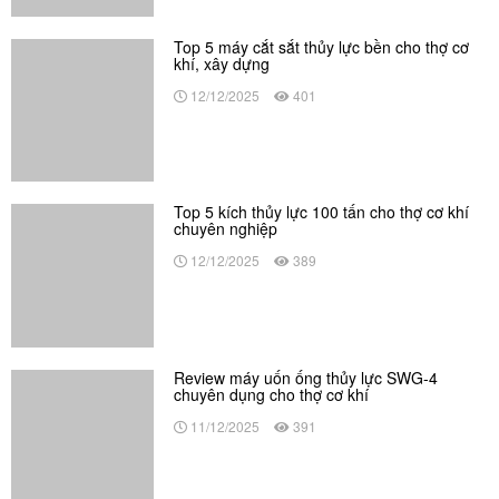
chuyên dụng cho thợ cơ khí
11/12/2025
391
Nội dung cập nhật
Kế hoạch sử dụng đất căn cứ theo Luật Đất đai 2024 gồm
những gì?
Quy hoạch đất đai là gì? Cách tra cứu quy hoạch sử dụng đất
mới
Quy trình bồi thường giải phóng mặt bằng theo Luật Đất đai
2024
Giải phóng mặt bằng là gì? Quy trình mới nhất theo Luật Đất
đai 2024