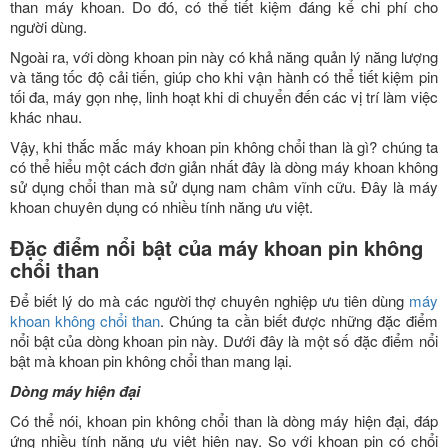
than máy khoan. Do đó, có thể tiết kiệm đáng kể chi phí cho
người dùng.
Ngoài ra, với dòng khoan pin này có khả năng quản lý năng lượng
và tăng tốc độ cải tiến, giúp cho khi vận hành có thể tiết kiệm pin
tối đa, máy gọn nhẹ, linh hoạt khi di chuyển đến các vị trí làm việc
khác nhau.
Vậy, khi thắc mắc máy khoan pin không chổi than là gì? chúng ta
có thể hiểu một cách đơn giản nhất đây là dòng máy khoan không
sử dụng chổi than mà sử dụng nam châm vĩnh cữu. Đây là máy
khoan chuyên dụng có nhiều tính năng ưu việt.
Đặc điểm nổi bật của máy khoan pin không
chổi than
Để biết lý do mà các người thợ chuyên nghiệp ưu tiên dùng
máy
khoan không chổi than
. Chúng ta cần biết được những đặc điểm
nổi bật của dòng khoan pin này. Dưới đây là một số đặc điểm nổi
bật mà khoan pin không chổi than mang lại.
Dòng máy hiện đại
Có thể nói, khoan pin không chổi than là dòng máy hiện đại, đáp
ứng nhiều tính năng ưu việt hiện nay. So với khoan pin có chổi