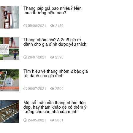
Thang xếp giá bao nhiêu? Nên
mua thương hiệu nào?
09/08/2021
2189
Thang nhôm chữ A 2m5 giá rẻ
dành cho gia đình được yêu thích
20/07/2021
2596
Tìm hiểu về thang nhôm 2 bậc giá
rẻ, dành cho gia đình
08/07/2021
2500
Một số mẫu cầu thang nhôm đúc
đẹp, hãy tham khảo để có thêm ý
tưởng cho căn nhà của mình!
24/05/2021
2851