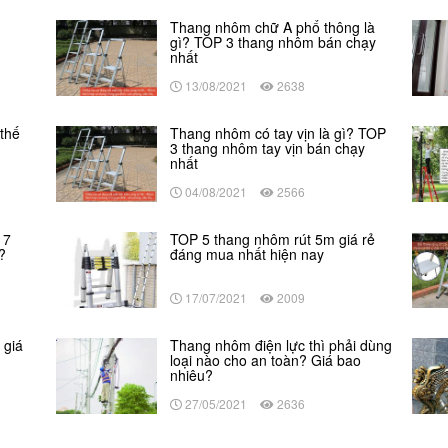
Thang nhôm chữ A phổ thông là
gì? TOP 3 thang nhôm bán chạy
nhất
13/08/2021
2638
thế
Thang nhôm có tay vịn là gì? TOP
3 thang nhôm tay vịn bán chạy
nhất
04/08/2021
2566
 7
TOP 5 thang nhôm rút 5m giá rẻ
?
đáng mua nhất hiện nay
17/07/2021
2009
 giá
Thang nhôm điện lực thì phải dùng
loại nào cho an toàn? Giá bao
nhiêu?
27/05/2021
2636