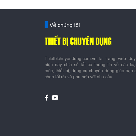
Về chúng tôi
Thietbichuyendung.com.vn là trang web duy
hiện nay chia sẻ tất cả thông tin về các lo
móc, thiết bị, dụng cụ chuyên dùng giúp bạn 
chọn tối ưu và phù hợp với nhu cầu.