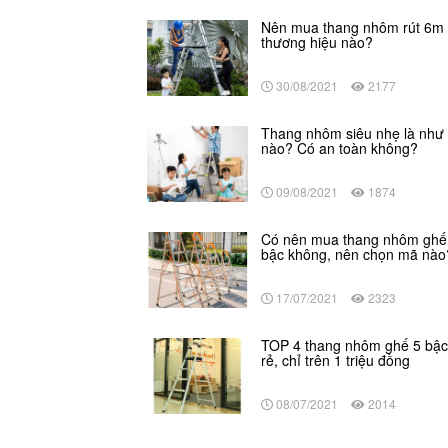
Nên mua thang nhôm rút 6m
thương hiệu nào?
30/08/2021
2177
Thang nhôm siêu nhẹ là như 
nào? Có an toàn không?
09/08/2021
1874
Có nên mua thang nhôm ghế
bậc không, nên chọn mã nào
17/07/2021
2323
TOP 4 thang nhôm ghế 5 bậc
rẻ, chỉ trên 1 triệu đồng
08/07/2021
2014