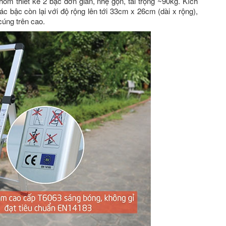
m thiết kế 2 bậc đơn giản, nhẹ gọn, tải trọng ~90kg. Kích
ác bậc còn lại với độ rộng lên tới 33cm x 26cm (dài x rộng),
cúng trên cao.