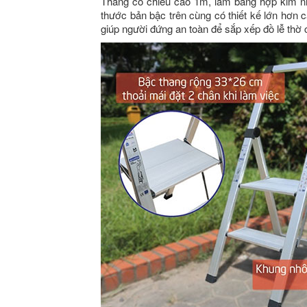
Thang có chiều cao 1m, làm bằng hợp kim nhô
thước bản bậc trên cùng có thiết kế lớn hơn c
giúp người đứng an toàn để sắp xếp đồ lễ thờ 