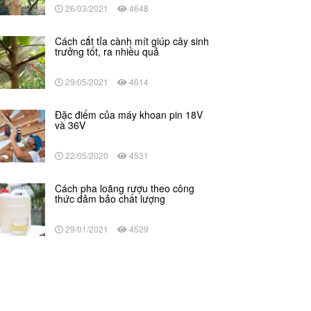
26/03/2021
4648
Cách cắt tỉa cành mít giúp cây sinh
trưởng tốt, ra nhiều quả
29/05/2021
4614
Đặc điểm của máy khoan pin 18V
và 36V
22/05/2020
4531
Cách pha loãng rượu theo công
thức đảm bảo chất lượng
29/01/2021
4529