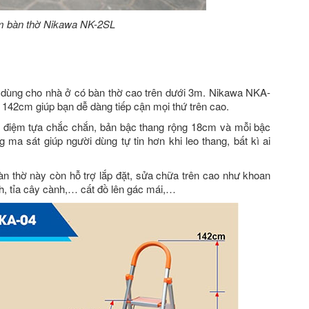
m bàn thờ Nikawa NK-2SL
dùng cho nhà ở có bàn thờ cao trên dưới 3m. Nikawa NKA-
 142cm giúp bạn dễ dàng tiếp cận mọi thứ trên cao.
ó điệm tựa chắc chắn, bản bậc thang rộng 18cm và mỗi bậc
 ma sát giúp người dùng tự tin hơn khi leo thang, bất kì ai
àn thờ này còn hỗ trợ lắp đặt, sửa chữa trên cao như khoan
ảnh, tỉa cây cành,… cất đồ lên gác mái,…