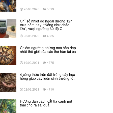
20/08/2020
5099
Chỉ số nhiệt độ ngoài đường 12h
trưa hôm nay: “Nóng như chảo
lửa”, vượt ngưỡng 60 độ C
23/06/2020
4885
Chiêm ngưỡng những mối hàn đẹp
nhất thế giới của các thợ hàn tài ba
19/02/2021
4775
4 công thức trộn đất trồng cây hoa
hồng giúp cây luôn sinh trưởng tốt
02/03/2021
4710
Hướng dẫn cách cắt tỉa cành mít
thái cho ra sai quả