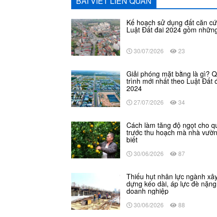
BÀI VIẾT LIÊN QUAN
Kế hoạch sử dụng đất căn cứ
Luật Đất đai 2024 gồm những
30/07/2026
23
Giải phóng mặt bằng là gì? 
trình mới nhất theo Luật Đất 
2024
27/07/2026
34
Cách làm tăng độ ngọt cho q
trước thu hoạch mà nhà vườ
biết
30/06/2026
87
Thiếu hụt nhân lực ngành xâ
dựng kéo dài, áp lực đè nặng
doanh nghiệp
30/06/2026
88