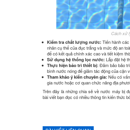
Cách xử l
Kiểm tra chất lượng nước:
Tiến hành các 
nhân cụ thể của đục trắng và mức độ an to
để có kết quả chính xác cao và tiết kiệm thờ
Sử dụng hệ thống lọc nước:
Lắp đặt hệ t
Thực hiện bảo trì thiết bị:
Đảm bảo bảo trì
bình nước nóng để giảm tác động của cặn và
Tham khảo ý kiến chuyên gia:
Nếu có vấn 
gia nước hoặc cơ quan chức năng địa phươn
Trên đây là những chia sẻ về nước máy bị đ
bài viết bạn đọc có nhiều thông tin kiến thức 