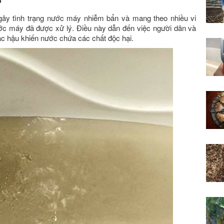
?
gây tình trạng nước máy nhiễm bẩn và mang theo nhiều vi
ớc máy đã được xử lý. Điều này dẫn đến việc người dân và
ạc hậu khiến nướ
c chứa các chất độc hại.