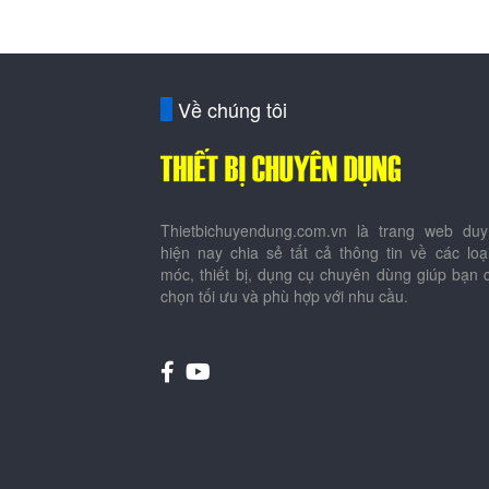
Về chúng tôi
Thietbichuyendung.com.vn là trang web duy
hiện nay chia sẻ tất cả thông tin về các lo
móc, thiết bị, dụng cụ chuyên dùng giúp bạn 
chọn tối ưu và phù hợp với nhu cầu.