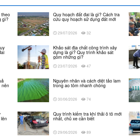
 theo
Quy hoạch đất đai là gì? Cách tra
 gì?
cứu quy hoạch sử dụng đất mới
29/07/2026
32
Quy
Khảo sát địa chất công trình xây
đai
dựng là gì? Quy trình khảo sát
gồm những gì?
23/07/2026
47
uả
Nguyên nhân và cách diệt tảo lam
n nên
trong ao tôm nhanh chóng
30/06/2026
74
y
Quy trình kiểm tra khí thải ô tô mới
 lên
nhất, chủ xe cần biết
29/06/2026
89