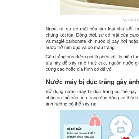
Tại sao 
Ngoài ra, sự có mặt của kim loại như sắt,
chúng kết tủa. Đồng thời, sự có mặt của canx
và magiê carbonate khi nước bị bay hơi hoặc
nước trở nên đục và có màu trắng.
Cặn trắng còn được gọi là phèn vôi, là hiện t
tủa này dễ xảy ra ở thuỷ cục, nguồn nước g
cứng cao hoặc địa hình có đá vôi.
Nước máy bị đục trắng gây ản
Sử dụng nước máy bị đục trắng có thể gây
nhân cụ thể của tình trạng đục trắng và thàn
ảnh hưởng có thể xảy ra: