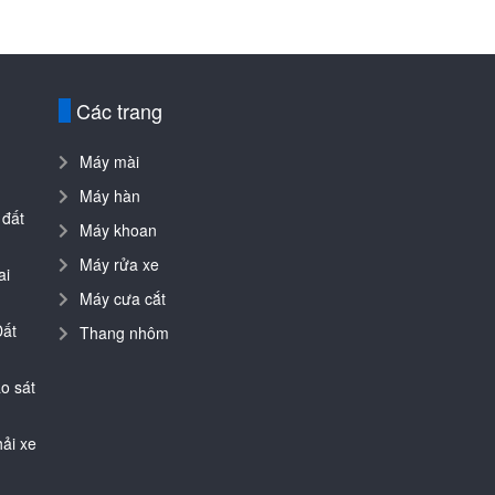
Các trang
Máy mài
Máy hàn
 đất
Máy khoan
Máy rửa xe
ai
Máy cưa cắt
Đất
Thang nhôm
o sát
ải xe