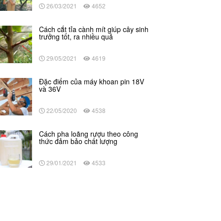
26/03/2021
4652
Cách cắt tỉa cành mít giúp cây sinh
trưởng tốt, ra nhiều quả
29/05/2021
4619
Đặc điểm của máy khoan pin 18V
và 36V
22/05/2020
4538
Cách pha loãng rượu theo công
thức đảm bảo chất lượng
29/01/2021
4533