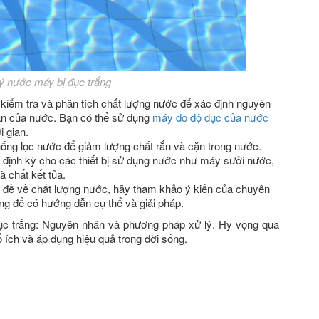
ý nước máy bị đục trắng
kiểm tra và phân tích chất lượng nước để xác định nguyên
àn của nước. Bạn có thể sử dụng
máy đo độ đục của nước
i gian.
hống lọc nước để giảm lượng chất rắn và cặn trong nước.
 định kỳ cho các thiết bị sử dụng nước như máy sưởi nước,
 chất kết tủa.
đề về chất lượng nước, hãy tham khảo ý kiến của chuyên
g để có hướng dẫn cụ thể và giải pháp.
ục trắng: Nguyên nhân và phương pháp xử lý. Hy vọng qua
bổ ích và áp dụng hiệu quả trong đời sống.