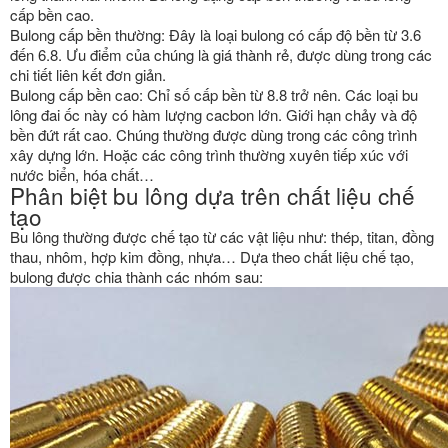
cấp bền cao.
Bulong cấp bền thường: Đây là loại bulong có cấp độ bền từ 3.6
đến 6.8. Ưu điểm của chúng là giá thành rẻ, được dùng trong các
chi tiết liên kết đơn giản.
Bulong cấp bền cao: Chỉ số cấp bền từ 8.8 trở nên. Các loại bu
lông đai ốc này có hàm lượng cacbon lớn. Giới hạn chảy và độ
bền đứt rất cao. Chúng thường được dùng trong các công trình
xây dựng lớn. Hoặc các công trình thường xuyên tiếp xúc với
nước biển, hóa chất…
Phân biệt bu lông dựa trên chất liệu chế
tạo
Bu lông thường được chế tạo từ các vật liệu như: thép, titan, đồng
thau, nhôm, hợp kim đồng, nhựa… Dựa theo chất liệu chế tạo,
bulong được chia thành các nhóm sau: