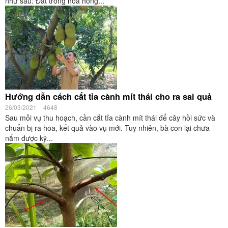
như sau: Đất trồng hoa hồng...
Hướng dẫn cách cắt tỉa cành mít thái cho ra sai quả
26/03/2021
4648
Sau mỗi vụ thu hoạch, cần cắt tỉa cành mít thái để cây hồi sức và
chuẩn bị ra hoa, kết quả vào vụ mới. Tuy nhiên, bà con lại chưa
nắm được kỹ...