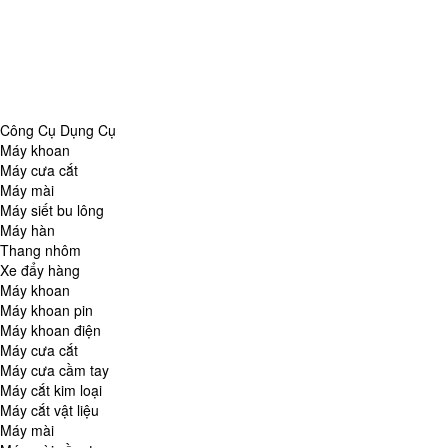
Danh Mục
Công Cụ Dụng Cụ
Chăm Sóc Nhà Cửa
Thiết Bị Đo Lường
Thiết Bị Quan Sát
Tin Tức Tổng Hợp
Công Cụ Dụng Cụ
Máy khoan
Máy cưa cắt
Máy mài
Máy siết bu lông
Máy hàn
Thang nhôm
Xe đẩy hàng
Máy khoan
Máy khoan pin
Máy khoan điện
Máy cưa cắt
Máy cưa cầm tay
Máy cắt kim loại
Máy cắt vật liệu
Máy mài