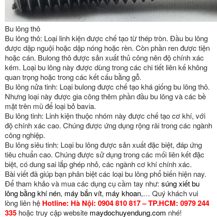
Bu lông thô
Bu lông thô: Loại linh kiện được chế tạo từ thép tròn. Đầu bu lông
được dập nguội hoặc dập nóng hoặc rèn. Còn phần ren được tiện
hoặc cán. Bulong thô được sản xuất thủ công nên độ chính xác
kém. Loại bu lông này được dùng trong các chi tiết liên kế không
quan trọng hoặc trong các kết cấu bằng gỗ.
Bu lông nửa tinh: Loại bulong được chế tạo khá giống bu lông thô.
Nhưng loại này được gia công thêm phần đầu bu lông và các bề
mặt trên mũ để loại bỏ bavia.
Bu lông tinh: Linh kiện thuộc nhóm này được chế tạo cơ khí, với
độ chính xác cao. Chúng được ứng dụng rộng rãi trong các ngành
công nghiệp.
Bu lông siêu tinh: Loại bu lông được sản xuất đặc biệt, đáp ứng
tiêu chuẩn cao. Chúng được sử dụng trong các mối liên kết đặc
biệt, có dung sai lắp ghép nhỏ, các ngành cơ khí chính xác.
Bài viết đã giúp bạn phân biệt các loại bu lông phổ biến hiện nay.
Để tham khảo và mua các dụng cụ cầm tay như:
súng xiết bu
lông bằng khí nén
,
máy bắn vít
,
máy khoan
,… Quý khách vui
lòng liên hệ
Hotline: Hà Nội: 0904 810 817 – TP.HCM: 0979 244
335
hoặc truy cập website
maydochuyendung.com
nhé!