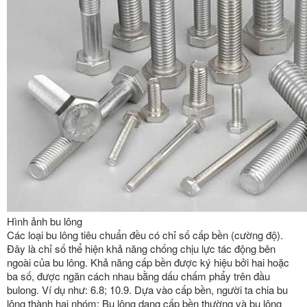
Hình ảnh bu lông
Các loại bu lông tiêu chuẩn đều có chỉ số cấp bền (cường độ).
Đây là chỉ số thể hiện khả năng chống chịu lực tác động bên
ngoài của bu lông. Khả năng cấp bền được ký hiệu bởi hai hoặc
ba số, được ngăn cách nhau bằng dấu chấm phẩy trên đầu
bulong. Ví dụ như: 6.8; 10.9. Dựa vào cấp bền, người ta chia bu
lông thành hai nhóm: Bu lông dạng cấp bền thường và bu lông