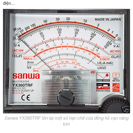
điện…
Sanwa YX360TRF tồn tại một số hạn chế của đồng hồ vạn năng
kim