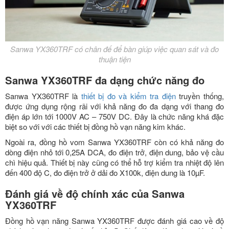
Sanwa YX360TRF có chân đế để bàn giúp việc quan sát và đo
thuận tiện
Sanwa YX360TRF đa dạng chức năng đo
Sanwa YX360TRF là
thiết bị đo và kiểm tra điện
truyền thống,
được ứng dụng rộng rãi với khả năng đo đa dạng với thang đo
điện áp lớn tới 1000V AC – 750V DC. Đây là chức năng khá đặc
biệt so với với các thiết bị đồng hồ vạn năng kim khác.
Ngoài ra, đồng hồ vom Sanwa YX360TRF còn có khả năng đo
dòng điện nhỏ tới 0,25A DCA, đo điện trở, điện dung, bảo vệ cầu
chì hiệu quả. Thiết bị này cũng có thể hỗ trợ kiểm tra nhiệt độ lên
đến 400 độ C, đo điện trở ở dải đo X100k, điện dung là 10µF.
Đánh giá về độ chính xác của Sanwa
YX360TRF
Đồng hồ vạn năng Sanwa YX360TRF được đánh giá cao về độ