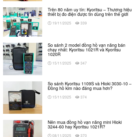
Trên 80 năm uy tín: Kyoritsu – Thương hiệu
thiết bị đo điện được tin dùng trên thế giới
19/11/2025
339
So sánh 2 model đồng hồ vạn năng bán
chạy nhất: Kyoritsu 1021R và Kyoritsu
1020R
15/11/2025
347
So sánh Kyoritsu 1109S và Hioki 3030-10 –
Đồng hồ kim nào đáng mua hơn?
15/11/2025
374
Nên mua đồng hồ vạn năng mini Hioki
3244-60 hay Kyoritsu 1021R?
08/11/2025
370