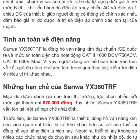
chính xác, phạm vi sai số chỉ ±5. Chế độ tự động đưa giá trị về
mức NULL khi tiến hành đo điện áp xoay chiều AC và điện áp 1
chiều DC của thiết bị giúp người dùng có thông số chính xác nhất,
đảm bảo giá trị đo được là trị số điện áp chính xác tồn tại của
mạch.
Tính an toàn về điện năng
Sanwa YX360TRF là đồng hồ vạn năng kim đạt chuẩn ICE quốc
tế và mức an toàn điện cho hoạt động CAT II 1000 DCV/750ACV,
CAT III 600V Max. Vì vậy, người dùng có thể hoàn toàn yên tâm
về kết quả đo cũng như yên tâm trong quá thao tác, kiểm tra điện
ở nhiều vị trí khác nhau.
Những hạn chế của Sanwa YX360TRF
Mặc dù được đánh giá cao trên thị trường, lựa chọn nhiều bởi
mức giá thành chỉ
670.000 đồng
. Tuy nhiên, Sanwa YX360TRF
vẫn tồn tại một số hạn chế nhất định.
Trước tiên, do Sanwa YX360TRF là thiết bị đồng hồ vạn năng kim
nên việc quan sát hiển thị sẽ khó khăn hơn so với các thiết bị
đồng hồ vạn năng điện tử hiện nay. Ngoài ra, thiết bị này không có
nhiều các chức năng đo chuyên sâu khác như đo nhiệt độ, đo tụ