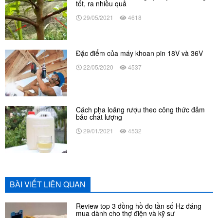
tốt, ra nhiều quả
29/05/2021
4618
Đặc điểm của máy khoan pin 18V và 36V
22/05/2020
4537
Cách pha loãng rượu theo công thức đảm
bảo chất lượng
29/01/2021
4532
BÀI VIẾT LIÊN QUAN
Review top 3 đồng hồ đo tần số Hz đáng
mua dành cho thợ điện và kỹ sư