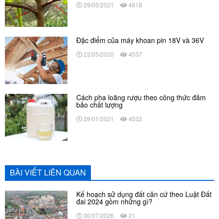
29/05/2021
4618
Đặc điểm của máy khoan pin 18V và 36V
22/05/2020
4537
Cách pha loãng rượu theo công thức đảm
bảo chất lượng
29/01/2021
4532
BÀI VIẾT LIÊN QUAN
Kế hoạch sử dụng đất căn cứ theo Luật Đất
đai 2024 gồm những gì?
30/07/2026
21