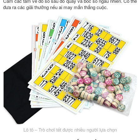
Cầm các tấm vé dò số sau đó quay và bốc số ngẫu nhiên. Có thể
đưa ra các giải thưởng nếu ai may mắn thắng cuộc.
Lô tô – Trò chơi tết được nhiều người lựa chọn