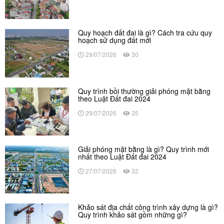
Quy hoạch đất đai là gì? Cách tra cứu quy
hoạch sử dụng đất mới
29/07/2026
30
Quy trình bồi thường giải phóng mặt bằng
theo Luật Đất đai 2024
29/07/2026
35
Giải phóng mặt bằng là gì? Quy trình mới
nhất theo Luật Đất đai 2024
27/07/2026
32
Khảo sát địa chất công trình xây dựng là gì?
Quy trình khảo sát gồm những gì?