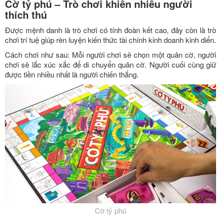
Cờ tỷ phú – Trò chơi khiến nhiều người
thích thú
Được mệnh danh là trò chơi có tính đoàn kết cao, đây còn là trò
chơi trí tuệ giúp rèn luyện kiến thức tài chính kinh doanh kinh diển.
Cách chơi như sau: Mỗi người chơi sẽ chọn một quân cờ, người
chơi sẽ lắc xúc xắc để di chuyển quân cờ. Người cuối cùng giữ
được tiền nhiều nhất là người chiến thắng.
Cờ tỷ phú