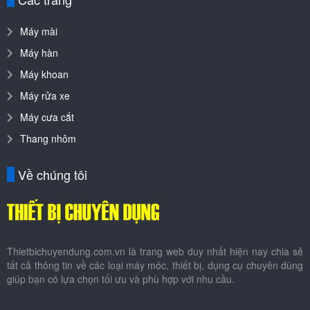
Máy mài
Máy hàn
Máy khoan
Máy rửa xe
Máy cưa cắt
Thang nhôm
Về chúng tôi
Thietbichuyendung.com.vn là trang web duy nhất hiện nay chia sẻ
tất cả thông tin về các loại máy móc, thiết bị, dụng cụ chuyên dùng
giúp bạn có lựa chọn tối ưu và phù hợp với nhu cầu.