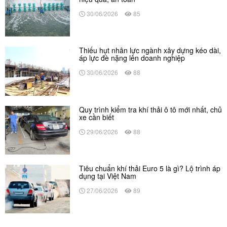
30/06/2026
85
Thiếu hụt nhân lực ngành xây dựng kéo dài,
áp lực đè nặng lên doanh nghiệp
30/06/2026
88
Quy trình kiểm tra khí thải ô tô mới nhất, chủ
xe cần biết
29/06/2026
88
Tiêu chuẩn khí thải Euro 5 là gì? Lộ trình áp
dụng tại Việt Nam
27/06/2026
89