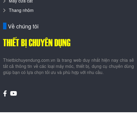
Máy cưa cắt
Thang nhôm
Về chúng tôi
Thietbichuyendung.com.vn là trang web duy nhất hiện nay chia sẻ
tất cả thông tin về các loại máy móc, thiết bị, dụng cụ chuyên dùng
giúp bạn có lựa chọn tối ưu và phù hợp với nhu cầu.