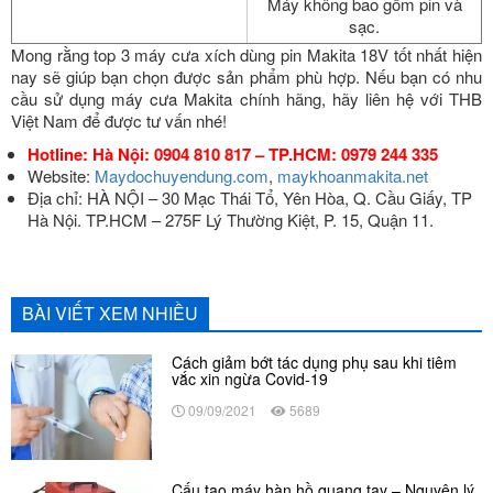
Máy không bao gồm pin và
sạc.
Mong rằng top 3 máy cưa xích dùng pin Makita 18V tốt nhất hiện
nay sẽ giúp bạn chọn được sản phẩm phù hợp.
Nếu bạn có nhu
cầu sử dụng máy cưa Makita chính hãng, hãy liên hệ với THB
Việt Nam để được tư vấn nhé!
Hotline: Hà Nội: 0904 810 817 – TP.HCM: 0979 244 335
Website:
Maydochuyendung.com
,
maykhoanmakita.net
Địa chỉ: HÀ NỘI – 30 Mạc Thái Tổ, Yên Hòa, Q. Cầu Giấy, TP
Hà Nội. TP.HCM – 275F Lý Thường Kiệt, P. 15, Quận 11.
BÀI VIẾT XEM NHIỀU
Cách giảm bớt tác dụng phụ sau khi tiêm
vắc xin ngừa Covid-19
09/09/2021
5689
Cấu tạo máy hàn hồ quang tay – Nguyên lý