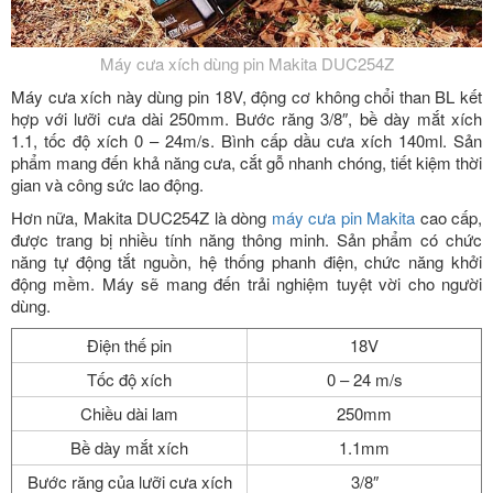
Máy cưa xích dùng pin Makita DUC254Z
Máy cưa xích này dùng pin 18V, động cơ không chổi than BL kết
hợp với lưỡi cưa dài 250mm. Bước răng 3/8″, bề dày mắt xích
1.1, tốc độ xích 0 – 24m/s. Bình cấp dầu cưa xích 140ml. Sản
phẩm mang đến khả năng cưa, cắt gỗ nhanh chóng, tiết kiệm thời
gian và công sức lao động.
Hơn nữa, Makita DUC254Z là dòng
máy cưa pin Makita
cao cấp,
được trang bị nhiều tính năng thông minh. Sản phẩm có chức
năng tự động tắt nguồn, hệ thống phanh điện, chức năng khởi
động mềm. Máy sẽ mang đến trải nghiệm tuyệt vời cho người
dùng.
Điện thế pin
18V
Tốc độ xích
0 – 24 m/s
Chiều dài lam
250mm
Bề dày mắt xích
1.1mm
Bước răng của lưỡi cưa xích
3/8″