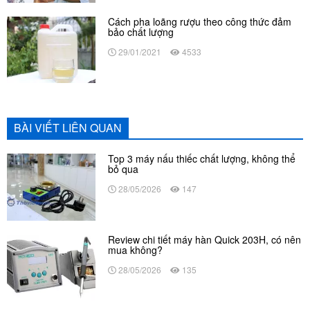
Cách pha loãng rượu theo công thức đảm
bảo chất lượng
29/01/2021
4533
BÀI VIẾT LIÊN QUAN
Top 3 máy nấu thiếc chất lượng, không thể
bỏ qua
28/05/2026
147
Review chi tiết máy hàn Quick 203H, có nên
mua không?
28/05/2026
135