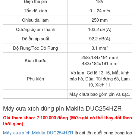
Điện thế pin
18V
Tốc độ xích
0 – 24 m/s
Chiều dài lam
250 mm
Cường độ âm thanh
103.2 dB(A)
Độ ồn áp suất
92.2 dB(A)
Độ Rung/Tốc Độ Rung
3.1 m/s²
258x184x191 mm/
Kích thước
482x184x191 mm
Vỏ lam, Cờ lê 13-16, Mắt kính
Phụ kiện
bảo hộ, Dũa, Túi đựng đồ, Lam
10, Xích 11.
Máy chưa bao gồm pin và sạc.
Máy cưa xích dùng pin Makita DUC254HZR
Giá tham khảo: 7.100.000 đồng (Mức giá có thể thay đổi theo
thời gian)
Máy cưa xích Makita DUC254HZR
là cái tên cuối cùng trong top