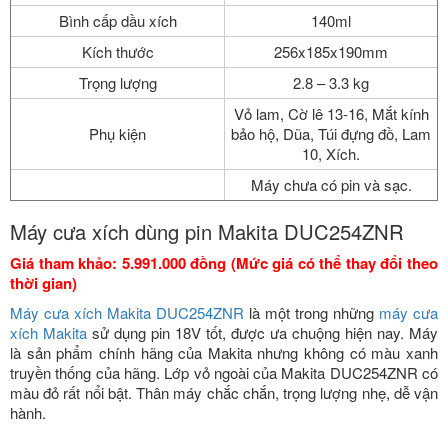
Bình cấp dầu xích
140ml
Kích thước
256x185x190mm
Trọng lượng
2.8 – 3.3 kg
Vỏ lam, Cờ lê 13-16, Mắt kính
Phụ kiện
bảo hộ, Dũa, Túi đựng đồ, Lam
10, Xích.
Máy chưa có pin và sạc.
Máy cưa xích dùng pin Makita DUC254ZNR
Giá tham khảo: 5.991.000 đồng (Mức giá có thể thay đổi theo
thời gian)
Máy cưa xích Makita DUC254ZNR
là một trong những
máy cưa
xích Makita
sử dụng pin 18V tốt, được ưa chuộng hiện nay. Máy
là sản phẩm chính hãng của Makita nhưng không có màu xanh
truyền thống của hãng. Lớp vỏ ngoài của Makita DUC254ZNR có
màu đỏ rất nổi bật. Thân máy chắc chắn, trọng lượng nhẹ, dễ vận
hành.