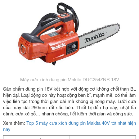
Máy cưa xích dùng pin Makita DUC254ZNR 18V
Sản phẩm dùng pin 18V kết hợp với động cơ không chổi than BL
hiện đại. Loại động cơ này hoạt động bền bỉ, mạnh mẽ, có thể làm
việc liên tục trong thời gian dài mà không bị nóng máy. Lưỡi cưa
của máy dài 250mm rất sắc bén. Thiết bị đốn hạ cây, chặt tỉa
cành, cưa xẻ gỗ… nhanh chóng, tiết kiệm thời gian và công sức.
Xem thêm:
Top 5 máy cưa xích dùng pin Makita 40V tốt nhất hiện
nay