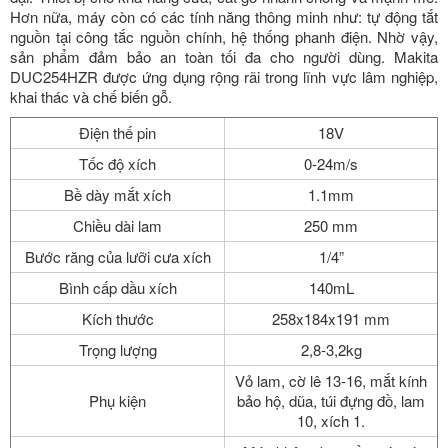
Hơn nữa, máy còn có các tính năng thông minh như: tự động tắt
nguồn tại công tắc nguồn chính, hệ thống phanh điện. Nhờ vậy,
sản phẩm đảm bảo an toàn tối đa cho người dùng. Makita
DUC254HZR được ứng dụng rộng rãi trong lĩnh vực lâm nghiệp,
khai thác và chế biến gỗ.
Điện thế pin
18V
Tốc độ xích
0-24m/s
Bề dày mắt xích
1.1mm
Chiều dài lam
250 mm
Bước răng của lưỡi cưa xích
1/4”
Bình cấp dầu xích
140mL
Kích thước
258x184x191 mm
Trọng lượng
2,8-3,2kg
Vỏ lam, cờ lê 13-16, mắt kính
Phụ kiện
bảo hộ, dũa, túi đựng đồ, lam
10, xích 1.