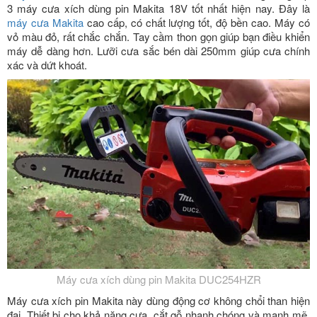
3 máy cưa xích dùng pin Makita 18V tốt nhất hiện nay. Đây là
máy cưa Makita
cao cấp, có chất lượng tốt, độ bền cao. Máy có
vỏ màu đỏ, rất chắc chắn. Tay cầm thon gọn giúp bạn điều khiển
máy dễ dàng hơn. Lưỡi cưa sắc bén dài 250mm giúp cưa chính
xác và dứt khoát.
Máy cưa xích dùng pin Makita DUC254HZR
Máy cưa xích pin Makita này dùng động cơ không chổi than hiện
đại. Thiết bị cho khả năng cưa, cắt gỗ nhanh chóng và mạnh mẽ.