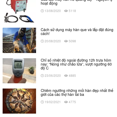
hoạt động
13/08/2020
5118
Cách sử dụng máy hàn que và lắp đặt đúng
cách!
20/08/2020
5098
Chỉ số nhiệt độ ngoài đường 12h trưa hôm
nay: “Nóng như chảo lửa”, vượt ngưỡng 60
độ C
23/06/2020
4885
Chiêm ngưỡng những mối hàn đẹp nhất thế
giới của các thợ hàn tài ba
19/02/2021
4775