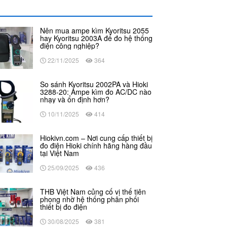
Nên mua ampe kìm Kyoritsu 2055
hay Kyoritsu 2003A để đo hệ thống
điện công nghiệp?
22/11/2025
364
So sánh Kyoritsu 2002PA và Hioki
3288-20: Ampe kìm đo AC/DC nào
nhạy và ổn định hơn?
10/11/2025
414
Hiokivn.com – Nơi cung cấp thiết bị
đo điện Hioki chính hãng hàng đầu
tại Việt Nam
25/09/2025
436
THB Việt Nam củng cố vị thế tiên
phong nhờ hệ thống phân phối
thiết bị đo điện
Maydochuyendung.com
30/08/2025
381