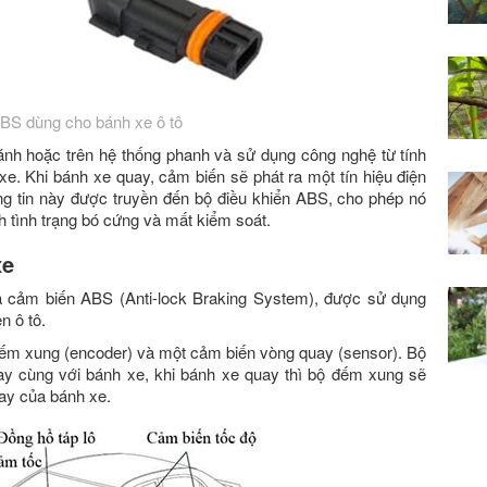
BS dùng cho bánh xe ô tô
h hoặc trên hệ thống phanh và sử dụng công nghệ từ tính
e. Khi bánh xe quay, cảm biến sẽ phát ra một tín hiệu điện
ng tin này được truyền đến bộ điều khiển ABS, cho phép nó
h tình trạng bó cứng và mất kiểm soát.
xe
à cảm biến ABS (Anti-lock Braking System), được sử dụng
n ô tô.
m xung (encoder) và một cảm biến vòng quay (sensor). Bộ
y cùng với bánh xe, khi bánh xe quay thì bộ đếm xung sẽ
uay của bánh xe.