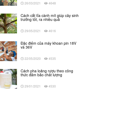
26/03/2021
4648
Cách cắt tỉa cành mít giúp cây sinh
trưởng tốt, ra nhiều quả
29/05/2021
4616
Đặc điểm của máy khoan pin 18V
và 36V
22/05/2020
4535
Cách pha loãng rượu theo công
thức đảm bảo chất lượng
29/01/2021
4530