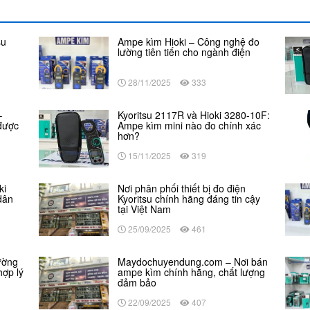
su
Ampe kìm Hioki – Công nghệ đo
o
lường tiên tiến cho ngành điện
28/11/2025
333
–
Kyoritsu 2117R và Hioki 3280-10F:
 được
Ampe kìm mini nào đo chính xác
hơn?
15/11/2025
319
ki
Nơi phân phối thiết bị đo điện
dân
Kyoritsu chính hãng đáng tin cậy
tại Việt Nam
25/09/2025
461
lường
Maydochuyendung.com – Nơi bán
hợp lý
ampe kìm chính hãng, chất lượng
đảm bảo
22/09/2025
407