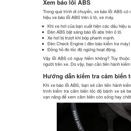
Xem báo lỗi ABS
Trong quá trình di chuyển, xe báo lỗi ABS có
hiệu xe báo lỗi ABS trên ô tô, xe máy.
Khi xe hơi của bạn xuất hiện các dấu hiệu sa
Đèn ABS bật sáng báo lỗi abs trên ô tô.
Xe hơi bị trượt khi bóp phanh mạnh.
Đèn Check Engine ( đèn báo kiểm tra máy)
Đồng hồ đo tốc độ ngừng hoạt động.
Vậy lỗi ABS có nguy hiểm không? Tùy thuộc 
người trên xe. Do vậy, bạn cần tiến hành kiể
Hướng dẫn kiểm tra cảm biến t
Khi xe báo lỗi ABS, bạn sẽ cần tiến hành ki
trình kiểm tra cảm biến tốc độ bánh xe sẽ b
vạn năng để xem cảm biến còn sống hay chết