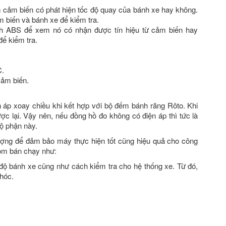
 cảm biến có phát hiện tốc độ quay của bánh xe hay không.
m biến và bánh xe để kiểm tra.
nh ABS để xem nó có nhận được tín hiệu từ cảm biến hay
để kiểm tra.
C.
cảm biến.
n áp xoay chiều khi kết hợp với bộ đếm bánh răng Rôto. Khi
c lại. Vậy nên, nếu đồng hồ đo không có điện áp thì tức là
ộ phận này.
lượng để đảm bảo máy thực hiện tốt cũng hiệu quả cho công
om bán chạy như:
 độ bánh xe cũng như cách kiểm tra cho hệ thống xe. Từ đó,
 hóc.