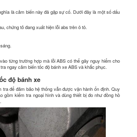
 nghĩa là cảm biến này đã gặp sự cố. Dưới đây là một số dấu
u, chứng tỏ đang xuất hiện lỗi abs trên ô tô.
 sáng.
vào từng trường hợp mà lỗi ABS có thể gây nguy hiểm cho
m tra ngay cảm biến tốc độ bánh xe ABS và khắc phục.
ốc độ bánh xe
ểm tra để đảm bảo hệ thống vẫn được vận hành ổn định. Quy
ao gồm kiểm tra ngoại hình và dùng thiết bị đo như đồng hồ
.