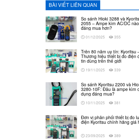
BÀI VIẾT LIÊN QUAN
So sánh Hioki 3288 và Kyorit
2055 – Ampe kìm AC/DC nà
đáng mua hơn?
01/12/2025
355
Trên 80 năm uy tín: Kyoritsu 
Thương hiệu thiết bị đo điện
tin dùng trên thế giới
19/11/2025
339
So sánh Kyoritsu 2200 và Hio
3280-10F: Đâu là ampe kìm 
dụng đáng mua?
10/11/2025
381
Đơn vị phân phối thiết bị đo 
điện Kyoritsu chính hãng giá 
23/09/2025
389