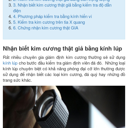
3.
Nhận biết kim cương thật giả bằng kiểm tra độ dẫn
điện
4.
Phương pháp kiểm tra bằng kính hiển vi
5.
Kiểm tra kim cương trên tia X quang
6.
Chứng nhận kim cương thật GIA
Nhận biết kim cương thật giả bằng kính lúp
Rất nhiều chuyên gia giám định kim cương thường sẽ sử dụng
kính lúp
cho bước đầu kiểm tra giám định viên đá đó. Những loại
kính lúp chuyên biệt có khả năng phóng đại cỡ lớn thường được
sử dụng để nhận biết các loại kim cương, đá quý hay những đồ
trang sức khác.