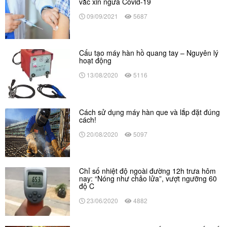
vắc xin ngừa Covid-19
09/09/2021
5687
Cấu tạo máy hàn hồ quang tay – Nguyên lý
hoạt động
13/08/2020
5116
Cách sử dụng máy hàn que và lắp đặt đúng
cách!
20/08/2020
5097
Chỉ số nhiệt độ ngoài đường 12h trưa hôm
nay: “Nóng như chảo lửa”, vượt ngưỡng 60
độ C
23/06/2020
4882