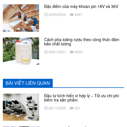
Đặc điểm của máy khoan pin 18V và 36V
22/05/2020
4537
Cách pha loãng rượu theo công thức đảm
bảo chất lượng
29/01/2021
4532
BÀI VIẾT LIÊN QUAN
Đầu tư kính hiển vi hợp lý – Tối ưu chi phí
kiểm tra sản phẩm
26/11/2025
321