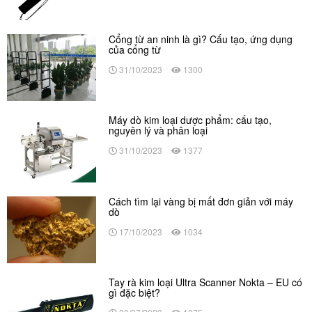
Cổng từ an ninh là gì? Cấu tạo, ứng dụng
của cổng từ
31/10/2023
1300
Máy dò kim loại dược phẩm: cấu tạo,
nguyên lý và phân loại
31/10/2023
1377
Cách tìm lại vàng bị mất đơn giản với máy
dò
17/10/2023
1034
Tay rà kim loại Ultra Scanner Nokta – EU có
gì đặc biệt?