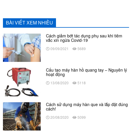
BÀI VIẾT XEM NHIỀU
Cách giảm bớt tác dụng phụ sau khi tiêm
vắc xin ngừa Covid-19
09/09/2021
5689
Cấu tạo máy hàn hồ quang tay – Nguyên lý
hoạt động
13/08/2020
5118
Cách sử dụng máy hàn que và lắp đặt đúng
cách!
20/08/2020
5099