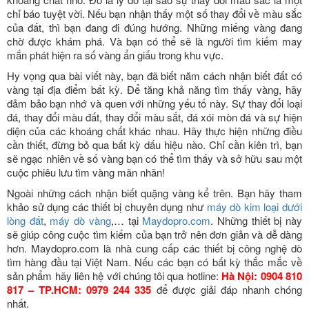
chỉ báo tuyệt vời. Nếu bạn nhận thấy một số thay đổi về màu sắc
của đất, thì bạn đang đi đúng hướng. Những miếng vàng đang
chờ được khám phá. Và bạn có thể sẽ là người tìm kiếm may
mắn phát hiện ra số vàng ẩn giấu trong khu vực.
Hy vọng qua bài viết này, bạn đã biết năm cách nhận biết đất có
vàng tại địa điểm bất kỳ. Để tăng khả năng tìm thấy vàng, hãy
đảm bảo bạn nhớ và quen với những yếu tố này. Sự thay đổi loại
đá, thay đổi màu đất, thay đổi màu sắt, đá xói mòn đá và sự hiện
diện của các khoáng chất khác nhau. Hãy thực hiện những điều
cần thiết, đừng bỏ qua bất kỳ dấu hiệu nào. Chỉ cần kiên trì, bạn
sẽ ngạc nhiên về số vàng bạn có thể tìm thấy và sở hữu sau một
cuộc phiêu lưu tìm vàng mãn nhãn!
Ngoài những cách nhận biết quặng vàng kể trên. Bạn hãy tham
khảo sử dụng các thiết bị chuyên dụng như
máy dò kim loại dưới
lòng đất
,
máy dò vàng
,… tại
Maydopro.com
. Những thiết bị này
sẽ giúp công cuộc tìm kiếm của bạn trở nên đơn giản và dễ dàng
hơn. Maydopro.com là nhà cung cấp các thiết bị công nghệ dò
tìm hàng đầu tại Việt Nam. Nếu các bạn có bất kỳ thắc mắc về
sản phẩm hãy liên hệ với chúng tôi qua hotline:
Hà Nội: 0904 810
817 – TP.HCM: 0979 244 335
để được giải đáp nhanh chóng
nhất.