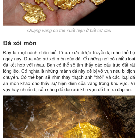
Quặng vàng có thể xuất hiện ở bất cứ đâu
Đá xói mòn
Đây là một cách nhận biết từ xa xưa được truyền lại cho thế hệ
ngày nay. Dựa vào sự xói mòn của đá. Ở những nơi có nhiều loại
đá kết hợp với nhau. Bạn có thể sẽ tìm thấy các cấu trúc đất rất
lỏng lẻo. Có nghĩa là những mảnh đá này dễ bị vỡ vụn nếu bị dịch
chuyển. Có thể bạn sẽ nhìn thấy thạch anh “thối” và các loại đá
ăn mòn khác cho thấy sự hiện diện của vàng trong khu vực. Vì
vậy hãy chuẩn bị sẵn sàng để đào xới khu vực để tìm ra đáp án.