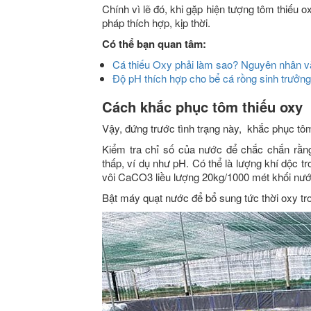
Chính vì lẽ đó, khi gặp hiện tượng tôm thiếu 
pháp thích hợp, kịp thời.
Có thể bạn quan tâm:
Cá thiếu Oxy phải làm sao? Nguyên nhân và
Độ pH thích hợp cho bể cá rồng sinh trưởng v
Cách khắc phục tôm thiếu oxy
Vậy, đứng trước tình trạng này, khắc phục tôm
Kiểm tra chỉ số của nước để chắc chắn rằng
thấp, ví dụ như pH. Có thể là lượng khí dộc 
vôi CaCO3 liều lượng 20kg/1000 mét khối nước
Bật máy quạt nước để bổ sung tức thời oxy tr