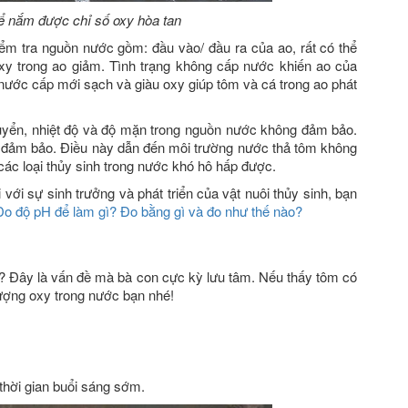
ể nắm được chỉ số oxy hòa tan
m tra nguồn nước gồm: đầu vào/ đầu ra của ao, rất có thể
xy trong ao giảm. Tình trạng không cấp nước khiến ao của
 nước cấp mới sạch và giàu oxy giúp tôm và cá trong ao phát
uyển, nhiệt độ và độ mặn trong nguồn nước không đảm bảo.
c đảm bảo. Điều này dẫn đến môi trường nước thả tôm không
các loại thủy sinh trong nước khó hô hấp được.
với sự sinh trưởng và phát triển của vật nuôi thủy sinh, bạn
Đo độ pH để làm gì? Đo bằng gì và đo như thế nào?
y? Đây là vấn đề mà bà con cực kỳ lưu tâm. Nếu thấy tôm có
lượng oxy trong nước bạn nhé!
thời gian buổi sáng sớm.