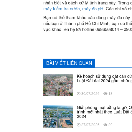
nhận biết và cách xử lý tình trạng này. Trong 
máy kiểm tra nước
,
máy đo pH
. Các chỉ số 
Bạn có thể tham khảo các dòng máy đo này t
nếu bạn ở Thành phố Hồ Chí Minh, bạn có thể 
vực khác liên hệ tới hotline 0986568014 – 09
BÀI VIẾT LIÊN QUAN
Kế hoạch sử dụng đất căn cứ
Luật Đất đai 2024 gồm những
30/07/2026
18
Giải phóng mặt bằng là gì? 
trình mới nhất theo Luật Đất 
2024
27/07/2026
29