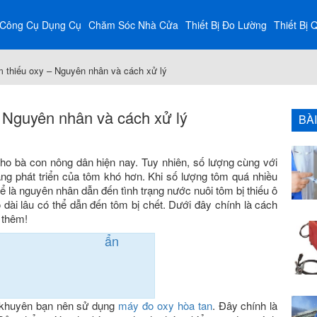
Công Cụ Dụng Cụ
Chăm Sóc Nhà Cửa
Thiết Bị Đo Lường
Thiết Bị 
m thiếu oxy – Nguyên nhân và cách xử lý
– Nguyên nhân và cách xử lý
BÀ
 cho bà con nông dân hiện nay. Tuy nhiên, số lượng cùng với
rạng phát triển của tôm khó hơn. Khi số lượng tôm quá nhiều
hể là nguyên nhân dẫn đến tình trạng nước nuôi tôm bị thiếu ô
 dài lâu có thể dẫn đến tôm bị chết. Dưới đây chính là cách
 thêm!
ẩn
i khuyên bạn nên sử dụng
máy đo oxy hòa tan
. Đây chính là