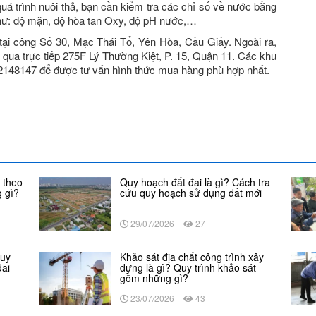
quá trình nuôi thả, bạn cần kiểm tra các chỉ số về nước bằng
như: độ mặn, độ hòa tan Oxy, độ pH nước,…
ại công Số 30, Mạc Thái Tổ, Yên Hòa, Cầu Giấy. Ngoài ra,
qua trực tiếp 275F Lý Thường Kiệt, P. 15, Quận 11. Các khu
02148147 để được tư vấn hình thức mua hàng phù hợp nhất.
 theo
Quy hoạch đất đai là gì? Cách tra
 gì?
cứu quy hoạch sử dụng đất mới
29/07/2026
27
Quy
Khảo sát địa chất công trình xây
đai
dựng là gì? Quy trình khảo sát
gồm những gì?
23/07/2026
43