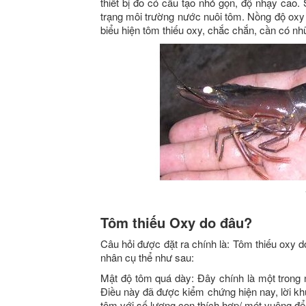
thiết bị đo có cấu tạo nhỏ gọn, độ nhạy cao
trạng môi trường nước nuôi tôm. Nồng độ oxy t
biểu hiện tôm thiếu oxy, chắc chắn, cần có n
Tôm thiếu Oxy do đâu?
Câu hỏi được đặt ra chính là: Tôm thiếu oxy 
nhân cụ thể như sau:
Mật độ tôm quá dày: Đây chính là một trong 
Điều này đã được kiểm chứng hiện nay, lời khu
tôm với số lượng con thích hợp/ mét vuông để 