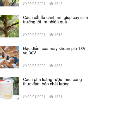
26/03/2021
4648
Cách cắt tỉa cành mít giúp cây sinh
trưởng tốt, ra nhiều quả
29/05/2021
4616
Đặc điểm của máy khoan pin 18V
và 36V
22/05/2020
4535
Cách pha loãng rượu theo công
thức đảm bảo chất lượng
29/01/2021
4531