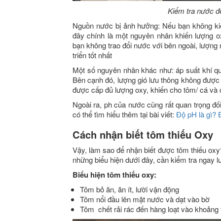
Kiểm tra nước đ
Nguồn nước bị ảnh hưởng: Nếu bạn không kiể
đây chính là một nguyên nhân khiến lượng o
bạn không trao đổi nước với bên ngoài, lượng
triển tốt nhất
Một số nguyên nhân khác như: áp suất khí q
Bên cạnh đó, lượng gió lưu thông không đượ
được cấp đủ lượng oxy, khiến cho tôm/ cá và 
Ngoài ra, ph của nước cũng rất quan trọng đối 
có thể tìm hiểu thêm tại bài viết:
Độ pH là gì? 
Cách nhận biết tôm thiếu Oxy
Vậy, làm sao để nhận biết được tôm thiếu ox
những biểu hiện dưới đây, cần kiểm tra ngay 
Biểu hiện tôm thiếu oxy:
Tôm bỏ ăn, ăn ít, lười vận động
Tôm nổi đầu lên mặt nước và dạt vào bờ
Tôm chết rải rác đến hàng loạt vào khoảng 