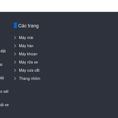
Các trang
Máy mài
Máy hàn
 đất
Máy khoan
Máy rửa xe
ai
Máy cưa cắt
Đất
Thang nhôm
o sát
ải xe