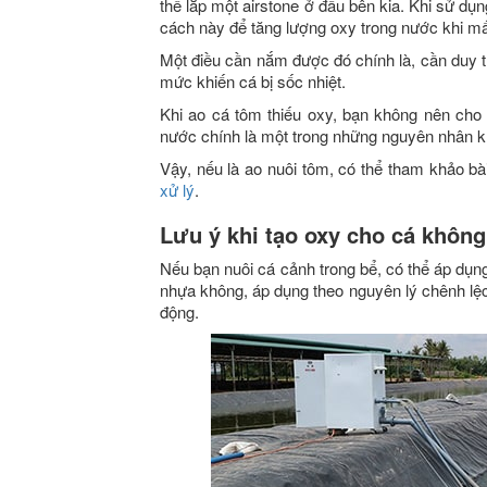
thể lắp một airstone ở đầu bên kia. Khi sử d
cách này để tăng lượng oxy trong nước khi mấ
Một điều cần nắm được đó chính là, cần duy trì
mức khiến cá bị sốc nhiệt.
Khi ao cá tôm thiếu oxy, bạn không nên cho 
nước chính là một trong những nguyên nhân k
Vậy, nếu là ao nuôi tôm, có thể tham khảo bài
xử lý
.
Lưu ý khi tạo oxy cho cá khôn
Nếu bạn nuôi cá cảnh trong bể, có thể áp dụ
nhựa không, áp dụng theo nguyên lý chênh lệc
động.