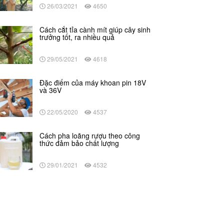
26/03/2021
4650
Cách cắt tỉa cành mít giúp cây sinh
trưởng tốt, ra nhiều quả
29/05/2021
4618
Đặc điểm của máy khoan pin 18V
và 36V
22/05/2020
4537
Cách pha loãng rượu theo công
thức đảm bảo chất lượng
29/01/2021
4532