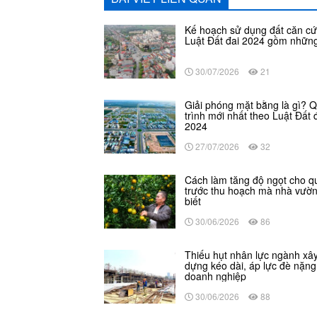
Kế hoạch sử dụng đất căn cứ
Luật Đất đai 2024 gồm những
30/07/2026
21
Giải phóng mặt bằng là gì? 
trình mới nhất theo Luật Đất 
2024
27/07/2026
32
Cách làm tăng độ ngọt cho q
trước thu hoạch mà nhà vườ
biết
30/06/2026
86
Thiếu hụt nhân lực ngành xâ
dựng kéo dài, áp lực đè nặng
doanh nghiệp
30/06/2026
88