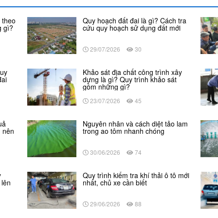
 theo
Quy hoạch đất đai là gì? Cách tra
 gì?
cứu quy hoạch sử dụng đất mới
29/07/2026
30
Quy
Khảo sát địa chất công trình xây
đai
dựng là gì? Quy trình khảo sát
gồm những gì?
23/07/2026
45
uả
Nguyên nhân và cách diệt tảo lam
n nên
trong ao tôm nhanh chóng
30/06/2026
74
y
Quy trình kiểm tra khí thải ô tô mới
 lên
nhất, chủ xe cần biết
29/06/2026
88