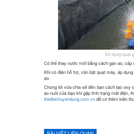
Sử dụng quạt g
Có thể thay nước mới bằng cách gạn ao, cấp n
Khi có điện hỗ trợ, cần bật quạt máy, áp dụn
ao.
Chúng tôi vừa chia sẻ đến bạn cách tạo oxy
ao nuôi của bạn khi gặp tình trạng mất điện, t
thietbichuyendung.com.vn
để có thêm kiến thứ
BÀI VIẾT LIÊN QUAN