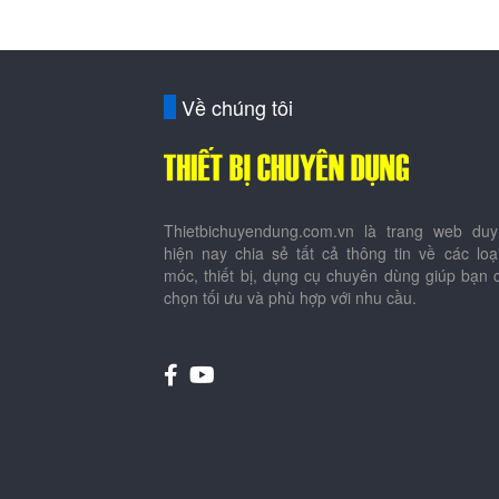
Về chúng tôi
Thietbichuyendung.com.vn là trang web duy
hiện nay chia sẻ tất cả thông tin về các lo
móc, thiết bị, dụng cụ chuyên dùng giúp bạn 
chọn tối ưu và phù hợp với nhu cầu.