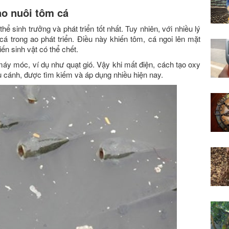
ao nuôi tôm cá
hể sinh trưởng và phát triển tốt nhất. Tuy nhiên, với nhiều lý
á trong ao phát triển. Điều này khiến tôm, cá ngoi lên mặt
ến sinh vật có thể chết.
áy móc, ví dụ như quạt gió. Vậy khi mất điện, cách tạo oxy
u cánh, được tìm kiếm và áp dụng nhiều hiện nay.