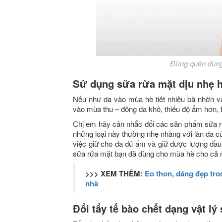
Đừng quên dùng
Sử dụng sữa rửa mặt dịu nhẹ 
Nếu như da vào mùa hè tiết nhiều bã nhờn và
vào mùa thu – đông da khô, thiếu độ ẩm hơn, 
Chị em hãy cân nhắc đổi các sản phẩm sữa rử
những loại này thường nhẹ nhàng với làn da củ
việc giữ cho da đủ ẩm và giữ được lượng dầu c
sữa rửa mặt bạn đã dùng cho mùa hè cho cả 
>>> XEM THÊM:
Eo thon, dáng đẹp tro
nhà
Đổi tẩy tế bào chết dạng vật lý