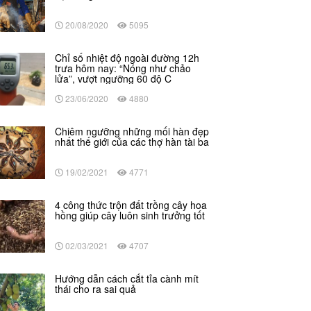
20/08/2020
5095
Chỉ số nhiệt độ ngoài đường 12h
trưa hôm nay: “Nóng như chảo
lửa”, vượt ngưỡng 60 độ C
23/06/2020
4880
Chiêm ngưỡng những mối hàn đẹp
nhất thế giới của các thợ hàn tài ba
19/02/2021
4771
4 công thức trộn đất trồng cây hoa
hồng giúp cây luôn sinh trưởng tốt
02/03/2021
4707
Hướng dẫn cách cắt tỉa cành mít
thái cho ra sai quả