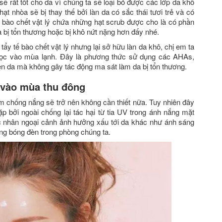
 rất tốt cho da vì chúng ta sẽ loại bỏ được các lớp da khô
ạt nhòa sẽ bị thay thế bởi làn da có sắc thái tươi trẻ và có
ế bào chết vật lý chứa những hạt scrub được cho là có phần
da bị tổn thương hoặc bị khô nứt nặng hơn đấy nhé.
tẩy tế bào chết vật lý nhưng lại sở hữu làn da khô, chị em ta
 học vào mùa lạnh. Đây là phương thức sử dụng các AHAs,
ên da mà không gây tác động ma sát làm da bị tổn thương.
vào mùa thu đông
em chống nắng sẽ trở nên không cần thiết nữa. Tuy nhiên đây
p bởi ngoài chống lại tác hại từ tia UV trong ánh nắng mặt
ác nhân ngoại cảnh ảnh hưởng xấu tới da khác như ánh sáng
ững bóng đèn trong phòng chúng ta.