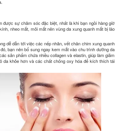
a.
 được sự chăm sóc đặc biệt, nhất là khi bạn ngồi hàng giờ
 kính, nheo mắt, mỏi mắt nên vùng da xung quanh mắt bị lão
ông dễ dẫn tới việc các nếp nhăn, vết chân chim xung quanh
o đó, bạn nên bổ sung ngay kem mắt vào chu trình dưỡng da
các sản phẩm chứa nhiều collagen và elastin, giúp làm giảm
ô da khỏe hơn và các chất chống oxy hóa để kích thích tái