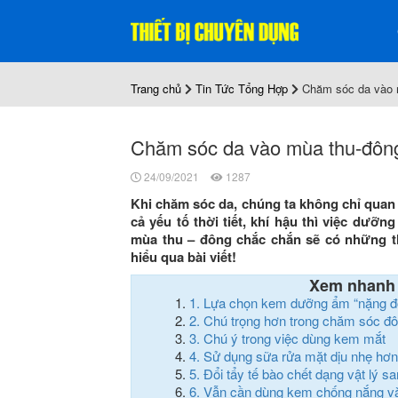
Trang chủ
Tin Tức Tổng Hợp
Chăm sóc da vào m
Chăm sóc da vào mùa thu-đông 
24/09/2021
1287
Khi chăm sóc da, chúng ta không chỉ quan
cả yếu tố thời tiết, khí hậu thì việc dưỡn
mùa thu – đông chắc chắn sẽ có những t
hiểu qua bài viết!
Xem nhanh
1.
Lựa chọn kem dưỡng ẩm “nặng đ
2.
Chú trọng hơn trong chăm sóc đô
3.
Chú ý trong việc dùng kem mắt
4.
Sử dụng sữa rửa mặt dịu nhẹ hơn
5.
Đổi tẩy tế bào chết dạng vật lý s
6.
Vẫn cần dùng kem chống nắng v