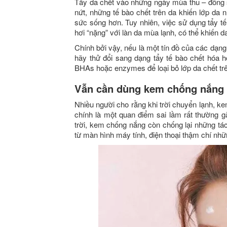
Tẩy da chết vào những ngày mùa thu – đông sẽ
nứt, những tế bào chết trên da khiến lớp da nh
sức sống hơn. Tuy nhiên, việc sử dụng tẩy t
hơi “nặng” với làn da mùa lạnh, có thể khiến 
Chính bởi vậy, nếu là một tín đồ của các dạng 
hãy thử đổi sang dạng tẩy tế bào chết hóa
BHAs hoặc enzymes để loại bỏ lớp da chết tr
Vẫn cần dùng kem chống nắng 
Nhiều người cho rằng khi trời chuyển lạnh, k
chính là một quan điểm sai lầm rất thường gặ
trời, kem chống nắng còn chống lại những t
từ màn hình máy tính, điện thoại thậm chí nh