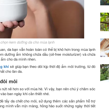
ựa chọn kem dưỡng da cho mùa lạnh
an, da bạn vẫn hoàn toàn có thể bị khô hơn trong mùa lạnh
 dưỡng ẩm không chứa dầu (oil-free moisturizer) và chứa
 ẩm cho da mình nhen.
g khí
sẽ giúp bạn theo dõi kịp thời độ ẩm môi trường, từ đó
ất cho làn da.
đôi môi
à nứt nẻ hơn so với mùa hè. Vì vậy, bạn nên chú ý chăm sóc
 vào ban ngày khi cần thiết nhé.
 đề tẩy da chết cho môi, sử dụng thêm các sản phẩm hỗ trợ
g mình vẫn mịn màng, hồng hào suốt những ngày thời tiết