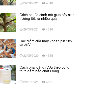
26/03/2021
4648
Cách cắt tỉa cành mít giúp cây sinh
trưởng tốt, ra nhiều quả
29/05/2021
4616
Đặc điểm của máy khoan pin 18V
và 36V
22/05/2020
4535
Cách pha loãng rượu theo công
thức đảm bảo chất lượng
29/01/2021
4531