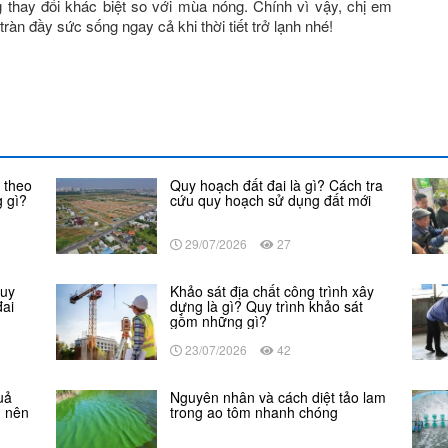
hay đổi khác biệt so với mùa nóng. Chính vì vậy, chị em
ràn đầy sức sống ngay cả khi thời tiết trở lạnh nhé!
 theo
Quy hoạch đất đai là gì? Cách tra
 gì?
cứu quy hoạch sử dụng đất mới
29/07/2026
27
Quy
Khảo sát địa chất công trình xây
đai
dựng là gì? Quy trình khảo sát
gồm những gì?
23/07/2026
42
uả
Nguyên nhân và cách diệt tảo lam
n nên
trong ao tôm nhanh chóng