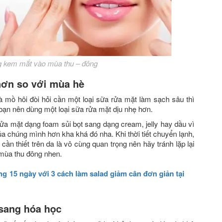
 kem mắt vào mùa thu – đông
hơn so với mùa hè
 mồ hôi đòi hỏi cần một loại sữa rửa mặt làm sạch sâu thì
bạn nên dùng một loại sữa rửa mặt dịu nhẹ hơn.
a mặt dạng foam sủi bọt sang dạng cream, jelly hay dầu vì
a chúng mình hơn kha khá đó nha. Khi thời tiết chuyển lạnh,
ần thiết trên da là vô cùng quan trọng nên hãy tránh lặp lại
mùa thu đông nhen.
ng 15 ngày với 3 cách làm salad giảm cân đơn giản tại
 sang hóa học