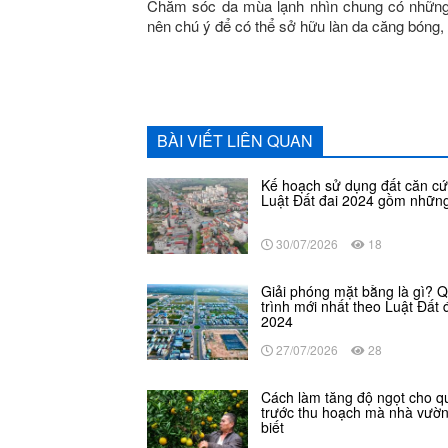
Chăm sóc da mùa lạnh nhìn chung có những t
nên chú ý để có thể sở hữu làn da căng bóng, t
BÀI VIẾT LIÊN QUAN
Kế hoạch sử dụng đất căn cứ
Luật Đất đai 2024 gồm những
30/07/2026
18
Giải phóng mặt bằng là gì? 
trình mới nhất theo Luật Đất 
2024
27/07/2026
28
Cách làm tăng độ ngọt cho q
trước thu hoạch mà nhà vườ
biết