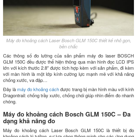
Máy đo khoảng cách Laser Bosch GLM 150C thiết kế nhỏ gọn,
bền chắc
Các thông số đo lường của sản phẩm máy đo laser BOSCH
GLM 150C đều được thể hiện thông qua màn hình đọc LCD IPS
lớn với kích thước 2.8″ được tích hợp kèm với sản phẩm, đi kèm
với màn hình là một lớp kính cường lực mạnh mẽ với khả năng
chống xước, va đập…
Đây là
máy đo khoảng cách
được trang bị màn hình màu với kính
Dragontrail: chống trầy xước, chống chói giúp nhìn điểm đo nhanh
chóng.
Máy đo khoảng cách Bosch GLM 150C – Đa
dạng khả năng đo
Máy đo khoảng cách Laser Bosch GLM 150C là thiết bị đo
khoảng cách lý tưởng, sự lựa chọn thông minh cho các ứng dụng