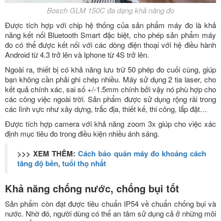
Bosch GLM 150C đa dạng khả năng đo
Được tích hợp với chip hệ thống của sản phẩm máy đo là khả
năng kết nối Bluetooth Smart đặc biệt, cho phép sản phẩm máy
đo có thể được kết nối với các dòng điện thoại với hệ điều hành
Android từ 4.3 trở lên và Iphone từ 4S trở lên.
Ngoài ra, thiết bị có khả năng lưu trữ 50 phép đo cuối cùng, giúp
bạn không cần phải ghi chép nhiều. Máy sử dụng 2 tia laser, cho
kết quả chính xác, sai số +/-1.5mm chính bởi vậy nó phù hợp cho
các công việc ngoài trời. Sản phẩm được sử dụng rộng rãi trong
các lĩnh vực như xây dựng, trắc địa, thiết kế, thi công, lắp đặt…
Được tích hợp camera với khả năng zoom 3x giúp cho việc xác
định mục tiêu đo trong điều kiện nhiều ánh sáng.
>>> XEM THÊM:
Cách bảo quản máy đo khoảng cách
tăng độ bền, tuổi thọ nhất
Khả năng chống nước, chống bụi tốt
Sản phẩm còn đạt được tiêu chuẩn IP54 về chuẩn chống bụi và
nước. Nhờ đó, người dùng có thể an tâm sử dụng cả ở những môi