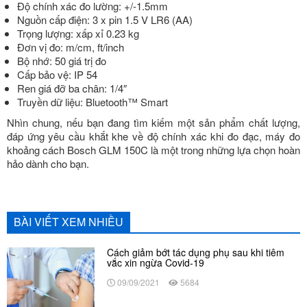
Độ chính xác đo lường: +/-1.5mm
Nguồn cấp điện: 3 x pin 1.5 V LR6 (AA)
Trọng lượng: xấp xỉ 0.23 kg
Đơn vị đo: m/cm, ft/inch
Bộ nhớ: 50 giá trị đo
Cấp bảo vệ: IP 54
Ren giá đỡ ba chân: 1/4″
Truyền dữ liệu: Bluetooth™ Smart
Nhìn chung, nếu bạn đang tìm kiếm một sản phẩm chất lượng,
đáp ứng yêu cầu khắt khe về độ chính xác khi đo đạc, máy đo
khoảng cách Bosch GLM 150C là một trong những lựa chọn hoàn
hảo dành cho bạn.
BÀI VIẾT XEM NHIỀU
Cách giảm bớt tác dụng phụ sau khi tiêm
vắc xin ngừa Covid-19
09/09/2021
5684