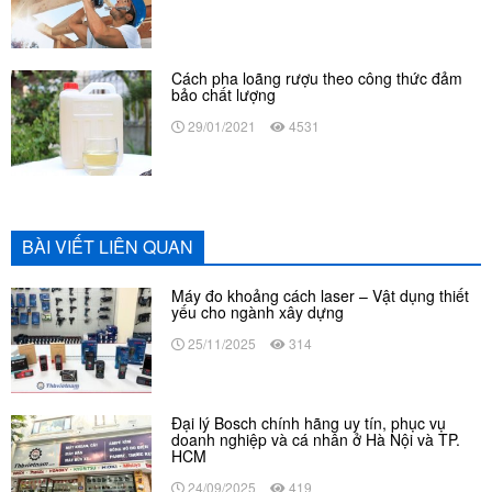
Cách pha loãng rượu theo công thức đảm
bảo chất lượng
29/01/2021
4531
BÀI VIẾT LIÊN QUAN
Máy đo khoảng cách laser – Vật dụng thiết
yếu cho ngành xây dựng
25/11/2025
314
Đại lý Bosch chính hãng uy tín, phục vụ
doanh nghiệp và cá nhân ở Hà Nội và TP.
HCM
24/09/2025
419