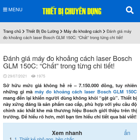
MENU
Trang chủ
Thiết Bị Đo Lường
Máy đo khoảng cách
Đánh giá máy
đo khoảng cách laser Bosch GLM 150C: “Chất” trong từng chi tiết!
Đánh giá máy đo khoảng cách laser Bosch
GLM 150C: “Chất” trong từng chi tiết!
29/07/2021
1975
Sở hữu mức giá không hề rẻ – 7.150.000 đồng, tuy nhiên
những gì mà
máy đo khoảng cách laser Bosch GLM 150C
mang đến lại khiến người dùng không khỏi “gật gù”. Thiết bị
này xứng đáng là sản phẩm cao cấp, phù hợp với yêu cầu độ
chính xác khắt khe mà thương hiệu Bosch giới thiệu trên thị
trường. Để hiểu rõ hơn, mời bạn tìm hiểu chi tiết qua bài viết!
ẩn
Xem nhanh
1.
Thiết kế nhỏ gọn, bền chắc