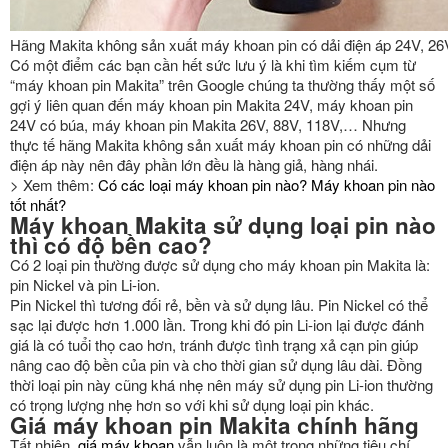
Hãng Makita không sản xuất máy khoan pin có dải điện áp 24V, 2
Có một điểm các bạn cần hết sức lưu ý là khi tìm kiếm cụm từ
“máy khoan pin Makita” trên Google chúng ta thường thấy một số
gợi ý liên quan đến máy khoan pin Makita 24V, máy khoan pin
24V có búa, máy khoan pin Makita 26V, 88V, 118V,… Nhưng
thực tế hãng Makita không sản xuất máy khoan pin có những dải
điện áp này nên đây phần lớn đều là hàng giả, hàng nhái.
> Xem thêm:
Có các loại máy khoan pin nào? Máy khoan pin nào
tốt nhất?
Máy khoan Makita sử dụng loại pin nào
thì có độ bền cao?
Có 2 loại pin thường được sử dụng cho máy khoan pin Makita là:
pin Nickel và pin Li-ion.
Pin Nickel thì tương đối rẻ, bền và sử dụng lâu. Pin Nickel có thể
sạc lại được hơn 1.000 lần. Trong khi đó pin Li-ion lại được đánh
giá là có tuổi thọ cao hơn, tránh được tình trạng xả cạn pin giúp
nâng cao độ bền của pin và cho thời gian sử dụng lâu dài. Đồng
thời loại pin này cũng khá nhẹ nên máy sử dụng pin Li-ion thường
có trọng lượng nhẹ hơn so với khi sử dụng loại pin khác.
Giá máy khoan pin Makita chính hãng
Tất nhiên,
giá máy khoan
vẫn luôn là một trong những tiêu chí