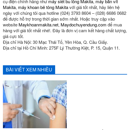
cụ điện chính hãng như
máy siết bu lông Makita
,
máy bắn vít
Makita
,
máy khoan bê tông Makita
với giá tốt nhất, hãy liên hệ
ngày với chúng tôi qua hotline (024) 3793 8604 – (028) 6686 0682
để được hỗ trợ trong thời gian sớm nhất. Hoặc truy cập vào
website
Maykhoanmakita.net
,
Maydochuyendung.com
để mua
hàng với giá tốt nhất nhé!. Đây là đơn vị cam kết hàng chất lượng,
giá cực tốt.
Địa chỉ Hà Nội: 30 Mạc Thái Tổ, Yên Hòa, Q. Cầu Giấy.
Địa chỉ tại Hồ Chí Minh: 275F Lý Thường Kiệt, P. 15, Quận 11.
BÀI VIẾT XEM NHIỀU