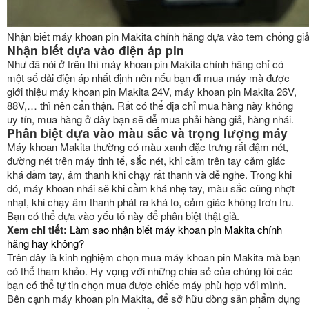
Nhận biết máy khoan pin Makita chính hãng dựa vào tem chống gi
Nhận biết dựa vào điện áp pin
Như đã nói ở trên thì máy khoan pin Makita chính hãng chỉ có
một số dải điện áp nhất định nên nếu bạn đi mua máy mà được
giới thiệu máy khoan pin Makita 24V, máy khoan pin Makita 26V,
88V,… thì nên cẩn thận. Rất có thể địa chỉ mua hàng này không
uy tín, mua hàng ở đây bạn sẽ dễ mua phải hàng giả, hàng nhái.
Phân biệt dựa vào màu sắc và trọng lượng máy
Máy khoan Makita thường có màu xanh đặc trưng rất đậm nét,
đường nét trên máy tinh tế, sắc nét, khi cầm trên tay cảm giác
khá đầm tay, âm thanh khi chạy rất thanh và dễ nghe. Trong khi
đó, máy khoan nhái sẽ khi cầm khá nhẹ tay, màu sắc cũng nhợt
nhạt, khi chạy âm thanh phát ra khá to, cảm giác không trơn tru.
Bạn có thể dựa vào yếu tố này để phân biệt thật giả.
Xem chi tiết:
Làm sao nhận biết máy khoan pin Makita chính
hãng hay không?
Trên đây là kinh nghiệm chọn mua máy khoan pin Makita mà bạn
có thể tham khảo. Hy vọng với những chia sẻ của chúng tôi các
bạn có thể tự tin chọn mua được chiếc máy phù hợp với mình.
Bên cạnh máy khoan pin Makita, để sở hữu dòng sản phẩm dụng