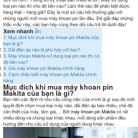
loại pin nào thì cho độ bền cao? Làm thế nào để phân biệt được
hàng thật – hàng giả? Đây là một số câu hỏi thường gặp với
những người mới mua máy khoan pin lần đầu. Để giải đáp những
thắc mắc này, các bạn hãy cùng theo dõi câu trả lời dưới đây!
ẩn
Xem nhanh
1.
Mục đích khi mua máy khoan pin Makita của
bạn là gì?
2.
Dải điện áp nào là phù hợp với bạn?
3.
Máy khoan Makita sử dụng loại pin nào thì có
độ bền cao?
4.
Giá máy khoan pin Makita chính hãng
5.
Cách nhận biết máy khoan pin Makita chính
hãng
Mục đích khi mua máy khoan pin
Makita của bạn là gì?
Bạn nên xác định rõ nhu cầu công việc của mình là gì sau đó mới
quyết định chọn mua loại máy nào, dải điện áp bao nhiêu, chế độ
cần thiết của máy, tầm giá,… Bởi
máy khoan pin Makita
có rất
nhiều dòng và chủng loại khác nhau, mỗi dòng sản phẩm đều
hướng đến nhu cầu sử dụng của người dùng khác nhau