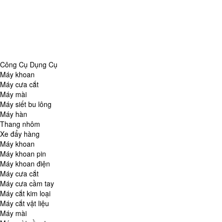
Danh Mục
Công Cụ Dụng Cụ
Chăm Sóc Nhà Cửa
Thiết Bị Đo Lường
Thiết Bị Quan Sát
Tin Tức Tổng Hợp
Công Cụ Dụng Cụ
Máy khoan
Máy cưa cắt
Máy mài
Máy siết bu lông
Máy hàn
Thang nhôm
Xe đẩy hàng
Máy khoan
Máy khoan pin
Máy khoan điện
Máy cưa cắt
Máy cưa cầm tay
Máy cắt kim loại
Máy cắt vật liệu
Máy mài