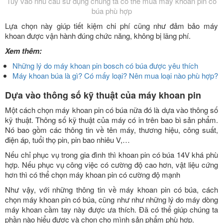
Tùy vào nhu cầu sử dụng chúng ta có thể mua máy khoan pin có
búa phù hợp
Lựa chọn này giúp tiết kiệm chi phí cũng như đảm bảo máy
khoan được vận hành đúng chức năng, không bị lãng phí.
Xem thêm:
Những lý do máy khoan pin bosch có búa được yêu thích
Máy khoan búa là gì? Có mấy loại? Nên mua loại nào phù hợp?
Dựa vào thông số kỹ thuật của máy khoan pin
Một cách chọn máy khoan pin có búa nữa đó là dựa vào thông số
kỹ thuật. Thông số kỹ thuật của máy có in trên bao bì sản phẩm.
Nó bao gồm các thông tin về tên máy, thương hiệu, công suất,
điện áp, tuổi thọ pin, pin bao nhiêu V,…
Nếu chỉ phục vụ trong gia đình thì khoan pin có búa 14V khá phù
hợp. Nếu phục vụ công việc có cường độ cao hơn, vật liệu cứng
hơn thì có thể chọn máy khoan pin có cường độ mạnh
Như vậy, với những thông tin về máy khoan pin có búa, cách
chọn máy khoan pin có búa, cũng như như những lý do máy dòng
máy khoan cầm tay này được ưa thích. Đã có thể giúp chúng ta
phần nào hiểu được và chọn cho mình sản phẩm phù hợp.