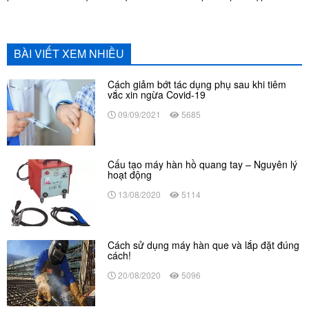
BÀI VIẾT XEM NHIỀU
Cách giảm bớt tác dụng phụ sau khi tiêm
vắc xin ngừa Covid-19
09/09/2021
5685
Cấu tạo máy hàn hồ quang tay – Nguyên lý
hoạt động
13/08/2020
5114
Cách sử dụng máy hàn que và lắp đặt đúng
cách!
20/08/2020
5096