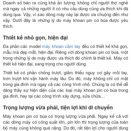
Doanh số bán ra cũng khá ấn tượng, không chỉ người thợ nghề
mà ngay cả những người ít có nhu cầu dùng cũng ưa thích khi đã
dùng qua. Vậy, vì sao dòng máy này lại được ưa chuộng đến như
vậy. Dưới đây là những lý do máy khoan pin có búa được yêu
thích.
Thiết kế nhỏ gọn, hiện đại
Đa phần các model
máy khoan cầm tay
đều có thiết kế khá gọn,
mẫu mã đẹp mắt, hiện đại. Riêng với dòng khoan pin có búa, một
trong những lý do máy được ưa thích đó chính là thiết kế. Máy có
thiết kế hiện đại, sang trọng cho người dùng.
Thiết kế có phần chống trượt, giảm thiểu nguy cơ gây mỏi tay,
trơn trượt khi vận hành máy lâu. Do đó, máy không chỉ có mặt
trong gia đình mà ngay cả các công trình nhỏ. Chúng ta có thể dễ
dàng thấy sự hiện diện của các loại máy khoan pin có búa trong
gia đình, hay tại các công trình xây dựng, sửa chữa…
Trọng lượng vừa phải, tiện lợi khi di chuyển
Máy khoan pin có búa có trọng lượng vừa phải. Ngay kể cả với
các dòng máy có công suất lớn, pin lớn thì trọng lượng của toàn
bộ máy cũng không quá nặng. Do đó, rất tiện lợi cho người dùng