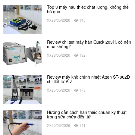
Top 3 máy nấu thiếc chất lượng, không thể
bỏ qua
28/05/2026
145
Review chi tiết máy hàn Quick 203H, có nên
mua không?
28/05/2026
132
Review máy khò chỉnh nhiệt Atten ST-862D
chi tiết từ A-Z
25/05/2026
173
Hướng dẫn cách hàn thiếc chuẩn kỹ thuật
trong sửa chữa điện tử
25/05/2026
141