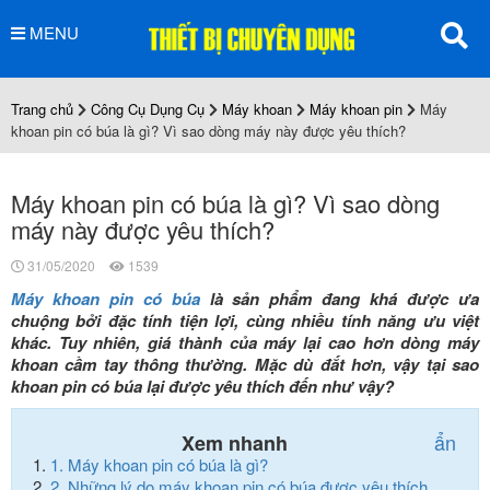
MENU
Trang chủ
Công Cụ Dụng Cụ
Máy khoan
Máy khoan pin
Máy
khoan pin có búa là gì? Vì sao dòng máy này được yêu thích?
Máy khoan pin có búa là gì? Vì sao dòng
máy này được yêu thích?
31/05/2020
1539
Máy khoan pin có búa
là sản phẩm đang khá được ưa
chuộng bởi đặc tính tiện lợi, cùng nhiều tính năng ưu việt
khác. Tuy nhiên, giá thành của máy lại cao hơn dòng máy
khoan cầm tay thông thường. Mặc dù đắt hơn, vậy tại sao
khoan pin có búa lại được yêu thích đến như vậy?
ẩn
Xem nhanh
1.
Máy khoan pin có búa là gì?
2.
Những lý do máy khoan pin có búa được yêu thích