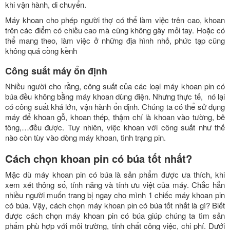
khi vận hành, di chuyển.
Máy khoan cho phép người thợ có thể làm việc trên cao, khoan
trên các điểm có chiều cao mà cũng không gây mỏi tay. Hoặc có
thể mang theo, làm việc ở những địa hình nhỏ, phức tạp cũng
không quá cồng kềnh
Công suất máy ổn định
Nhiều người cho rằng, công suất của các loại máy khoan pin có
búa đều không bằng máy khoan dùng điện. Nhưng thực tế, nó lại
có công suất khá lớn, vận hành ổn định. Chúng ta có thể sử dụng
máy để khoan gỗ, khoan thép, thậm chí là khoan vào tường, bê
tông,…đều được. Tuy nhiên, việc khoan với công suất như thế
nào còn tùy vào dòng máy khoan, tình trạng pin.
Cách chọn khoan pin có búa tốt nhất?
Mặc dù máy khoan pin có búa là sản phẩm được ưa thích, khi
xem xét thông số, tính năng và tính ưu việt của máy. Chắc hẳn
nhiều người muốn trang bị ngay cho mình 1 chiếc máy khoan pin
có búa. Vậy, cách chọn máy khoan pin có búa tốt nhất là gì? Biết
được cách chọn máy khoan pin có búa giúp chúng ta tìm sản
phẩm phù hợp với môi trường, tính chất công việc, chi phí. Dưới