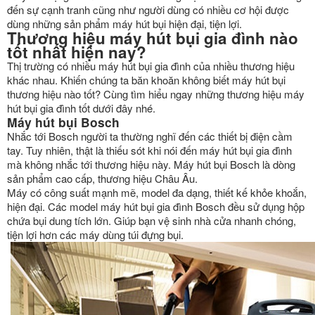
đến sự cạnh tranh cũng như người dùng có nhiều cơ hội được
dùng những sản phẩm máy hút bụi hiện đại, tiện lợi.
Thương hiệu máy hút bụi gia đình nào
tốt nhất hiện nay?
Thị trường có nhiều máy hút bụi gia đình của nhiều thương hiệu
khác nhau. Khiến chúng ta băn khoăn không biết máy hút bụi
thương hiệu nào tốt? Cùng tìm hiểu ngay những thương hiệu máy
hút bụi gia đình tốt dưới đây nhé.
Máy hút bụi Bosch
Nhắc tới Bosch người ta thường nghĩ đến các thiết bị điện cầm
tay. Tuy nhiên, thật là thiếu sót khi nói đến máy hút bụi gia đình
mà không nhắc tới thương hiệu này. Máy hút bụi Bosch là dòng
sản phẩm cao cấp, thương hiệu Châu Âu.
Máy có công suất mạnh mẽ, model đa dạng, thiết kế khỏe khoắn,
hiện đại. Các model máy hút bụi gia đình Bosch đều sử dụng hộp
chứa bụi dung tích lớn. Giúp bạn vệ sinh nhà cửa nhanh chóng,
tiện lợi hơn các máy dùng túi đựng bụi.