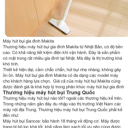
Máy hút bụi gia đình Makita
Thương hiệu máy hút bụi gia đình Makita từ Nhật Bản, có độ bền
cao. Có khả năng tiết kiệm điện khi vận hành. Đây là sản phẩm
có mặt trong rất nhiều gia đình tại Nhật. Mà đây là thị trường khá
khó tính.
Thiết kế hiện đại, cầm chắc chắn, hút bụi nhẹ nhàng, không gây
ồn ồn. Máy hút bụi gia đình Makita có đa dạng các model máy
cho khách hàng lựa chọn. Giá cả của máy hút bụi Makita cũng
được đánh giá là khá hợp lý trong phân khúc máy hút bụi gia đình
Thương hiệu máy hút bụi Trung Quốc
Thương hiệu máy hút bụi nào tốt? ngoài các thương hiệu kể trên.
Trong những năm gần đây du nhập vào thị trường Việt Nam các
máy nội địa Trung. Thương hiệu máy hút bụi Trung Quốc phải kể
đến như:
Máy hút bụi Sancos: bảo hành 18 tháng về động cơ. Máy được
trang bị bộ lọc khá tốt, khả năng làm sạch tối ưu nên cũng được