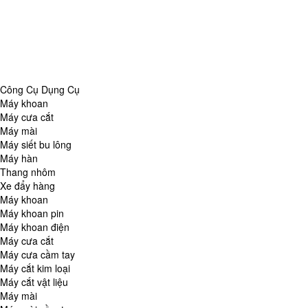
Danh Mục
Công Cụ Dụng Cụ
Chăm Sóc Nhà Cửa
Thiết Bị Đo Lường
Thiết Bị Quan Sát
Tin Tức Tổng Hợp
Công Cụ Dụng Cụ
Máy khoan
Máy cưa cắt
Máy mài
Máy siết bu lông
Máy hàn
Thang nhôm
Xe đẩy hàng
Máy khoan
Máy khoan pin
Máy khoan điện
Máy cưa cắt
Máy cưa cầm tay
Máy cắt kim loại
Máy cắt vật liệu
Máy mài