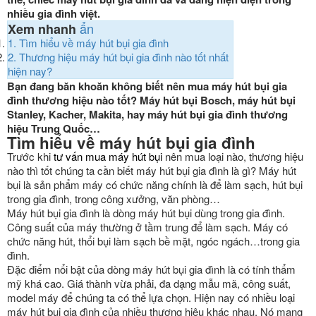
nhiều gia đình việt.
ẩn
Xem nhanh
1.
Tìm hiểu về máy hút bụi gia đình
2.
Thương hiệu máy hút bụi gia đình nào tốt nhất
hiện nay?
Bạn đang băn khoăn không biết nên mua máy hút bụi gia
đình thương hiệu nào tốt? Máy hút bụi Bosch, máy hút bụi
Stanley, Kacher, Makita, hay máy hút bụi gia đình thương
hiệu Trung Quốc…
Tìm hiểu về máy hút bụi gia đình
Trước khi
tư vấn mua máy hút bụi
nên mua loại nào, thương hiệu
nào thì tốt chúng ta cần biết máy hút bụi gia đình là gì? Máy hút
bụi là sản phẩm máy có chức năng chính là để làm sạch, hút bụi
trong gia đình, trong công xưởng, văn phòng…
Máy hút bụi gia đình là dòng máy hút bụi dùng trong gia đình.
Công suất của máy thường ở tầm trung để làm sạch. Máy có
chức năng hút, thổi bụi làm sạch bề mặt, ngóc ngách…trong gia
đình.
Đặc điểm nổi bật của dòng máy hút bụi gia đình là có tính thẩm
mỹ khá cao. Giá thành vừa phải, đa dạng mẫu mã, công suất,
model máy để chúng ta có thể lựa chọn. Hiện nay có nhiều loại
máy hút bụi gia đình của nhiều thương hiệu khác nhau. Nó mang