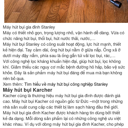
Máy hút bụi gia đinh Stanley
Máy có thiết nhỏ gọn, trọng lượng nhỏ, vận hành dễ dàng. Vừa có
chức năng hút bụi, thổi bụi, hút nước thải, nước,…
Máy hút bụi Stanley có công suất hoạt động, lực hút mạnh, thiết
kế hiện đại. Tay cầm dài, ống hút bụi nằm ở giữa nắp. Ống xả ở
dưới máy đậy nắm, phía sau là ống gắn túi vải lọc bụi, rác,…
Với công nghệ lọc kháng khuẩn hiện đại, giúp hút bụi, lọc không
khí. Giảm thiểu các nguy cơ mắc bệnh đường hô hấp, bảo vệ sức
khỏe. Đây là sản phẩm máy hút bụi đáng để mua mà bạn không
nên bỏ qua.
Xem thêm:
Tìm hiểu về máy hút bụi công nghiệp Stanley
Máy hút bụi Karcher
Kacher cũng là thương hiệu máy hút bụi gia đình được đánh giá
cao. Máy hút bụi Kacher có nguồn gốc từ Đức –một trong những
nhà sản xuất cung cấp các thiết bị làm sạch hàng đầu thế giới.
Máy hút bụi gia đình Kacher được khách hàng tin dùng bởi thiết
kế đa dạng. Mỗi dòng sản phẩm lại có những công nghệ ưu việt
khác nhau. Ví dụ với dòng máy hút bụi gia đình Kacher, cho phép