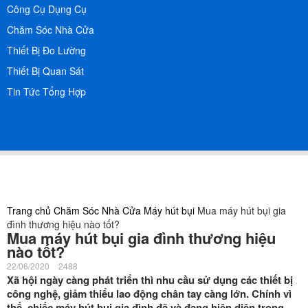
Công Cụ Dụng Cụ
Chăm Sóc Nhà Cửa
Thiết Bị Đo Lường
Thiết Bị Quan Sát
Tin Tức Tổng Hợp
Trang chủ
Chăm Sóc Nhà Cửa
Máy hút bụi
Mua máy hút bụi gia
đình thương hiệu nào tốt?
Mua máy hút bụi gia đình thương hiệu
nào tốt?
22/06/2020
2488
Xã hội ngày càng phát triển thì nhu cầu sử dụng các thiết bị
công nghệ, giảm thiểu lao động chân tay càng lớn. Chính vì
thế, chiếc máy hút bụi gia đình đã và đang hiện diện trong