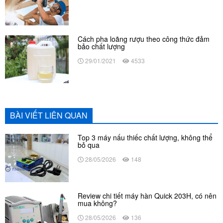
Cách pha loãng rượu theo công thức đảm
bảo chất lượng
29/01/2021
4533
BÀI VIẾT LIÊN QUAN
Top 3 máy nấu thiếc chất lượng, không thể
bỏ qua
28/05/2026
148
Review chi tiết máy hàn Quick 203H, có nên
mua không?
28/05/2026
136