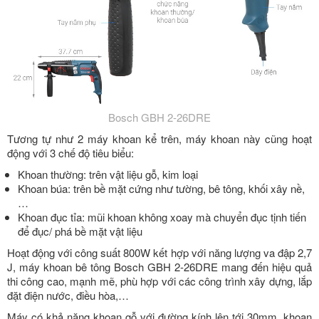
Bosch GBH 2-26DRE
Tương tự như 2 máy khoan kể trên, máy khoan này cũng hoạt
động với 3 chế độ tiêu biểu:
Khoan thường: trên vật liệu gỗ, kim loại
Khoan búa: trên bề mặt cứng như tường, bê tông, khối xây nề,
…
Khoan đục tỉa: mũi khoan không xoay mà chuyển đục tịnh tiến
để đục/ phá bề mặt vật liệu
Hoạt động với công suất 800W kết hợp với năng lượng va đập 2,7
J, máy khoan bê tông Bosch GBH 2-26DRE mang đến hiệu quả
thi công cao, mạnh mẽ, phù hợp với các công trình xây dựng, lắp
đặt điện nước, điều hòa,…
Máy có khả năng khoan gỗ với đường kính lên tới 30mm, khoan