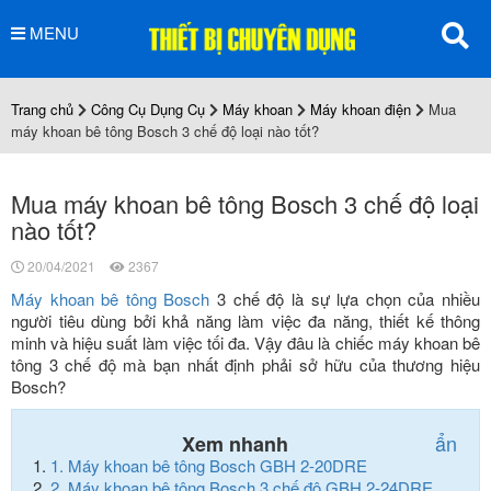
MENU
Trang chủ
Công Cụ Dụng Cụ
Máy khoan
Máy khoan điện
Mua
máy khoan bê tông Bosch 3 chế độ loại nào tốt?
Mua máy khoan bê tông Bosch 3 chế độ loại
nào tốt?
20/04/2021
2367
Máy khoan bê tông Bosch
3 chế độ là sự lựa chọn của nhiều
người tiêu dùng bởi khả năng làm việc đa năng, thiết kế thông
minh và hiệu suất làm việc tối đa. Vậy đâu là chiếc máy khoan bê
tông 3 chế độ mà bạn nhất định phải sở hữu của thương hiệu
Bosch?
ẩn
Xem nhanh
1.
Máy khoan bê tông Bosch GBH 2-20DRE
2.
Máy khoan bê tông Bosch 3 chế độ GBH 2-24DRE