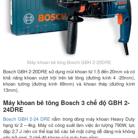
Máy khoan bê tông Bosch GBH 2-20DRE
Bosch GBH 2-20DRE sử dụng mũi khoan từ 1.5 đến 20mm và có
khả năng khoan vượt trội trên bê tông (đường kính 4 -20mm),
khoan tường (đường kính 68mm) và khoan thép (đường kính
13mm).
Máy khoan bê tông Bosch 3 chế độ GBH 2-
24DRE
Bosch GBH 2-24 DRE
nằm trong dòng máy khoan Heavy Duty
hạng từ 2 – 4kg. Máy có công suất làm việc ấn tượng 790W, lực
đập 2,7 J nên có thể loại bỏ các bề mặt cứng dễ dàng mà không
gặp trở ngại. 3 chế độ khoan của máy bao gồm: