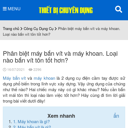
MENU
Trang chủ
Công Cụ Dụng Cụ
Phân biệt máy bắn vít và máy khoan.
Loại nào bắn vít tôn tốt hơn?
Phân biệt máy bắn vít và máy khoan. Loại
nào bắn vít tôn tốt hơn?
16/07/2021
2296
Máy bắn vít
và
máy khoan
là 2 dụng cụ điện cầm tay được sử
dụng phổ biến trong lĩnh vực xây dựng. Vậy ứng dụng của chúng
như thế nào? Hai chiếc máy này có gì khác nhau? Nếu cần bắn
vít mái tôn thì loại nào làm việc tốt hơn? Hãy cùng đi tìm lời giải
trong bài viết dưới đây!
ẩn
Xem nhanh
1.
Máy khoan là gì?
2.
Máy bắn vít là gì?