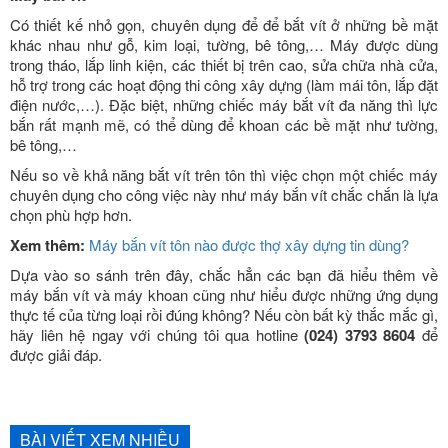
Có thiết kế nhỏ gọn, chuyên dụng để để bắt vít ở những bề mặt
khác nhau như gỗ, kim loại, tường, bê tông,… Máy được dùng
trong tháo, lắp linh kiện, các thiết bị trên cao, sửa chữa nhà cửa,
hỗ trợ trong các hoạt động thi công xây dựng (làm mái tôn, lắp đặt
điện nước,…). Đặc biệt, những chiếc máy bắt vít đa năng thì lực
bắn rất mạnh mẽ, có thể dùng để khoan các bề mặt như tường,
bê tông,…
Nếu so về khả năng bắt vít trên tôn thì việc chọn một chiếc máy
chuyên dụng cho công việc này như máy bắn vít chắc chắn là lựa
chọn phù hợp hơn.
Xem thêm:
Máy bắn vít tôn nào được thợ xây dựng tin dùng?
Dựa vào so sánh trên đây, chắc hẳn các bạn đã hiểu thêm về
máy bắn vít và máy khoan cũng như hiểu được những ứng dụng
thực tế của từng loại rồi đúng không? Nếu còn bất kỳ thắc mắc gì,
hãy liên hệ ngay với chúng tôi qua hotline
(024) 3793 8604
để
được giải đáp.
BÀI VIẾT XEM NHIỀU