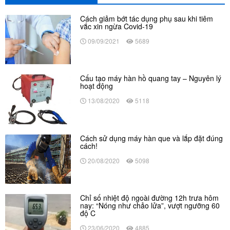
Cách giảm bớt tác dụng phụ sau khi tiêm
vắc xin ngừa Covid-19
09/09/2021
5689
Cấu tạo máy hàn hồ quang tay – Nguyên lý
hoạt động
13/08/2020
5118
Cách sử dụng máy hàn que và lắp đặt đúng
cách!
20/08/2020
5098
Chỉ số nhiệt độ ngoài đường 12h trưa hôm
nay: “Nóng như chảo lửa”, vượt ngưỡng 60
độ C
23/06/2020
4885